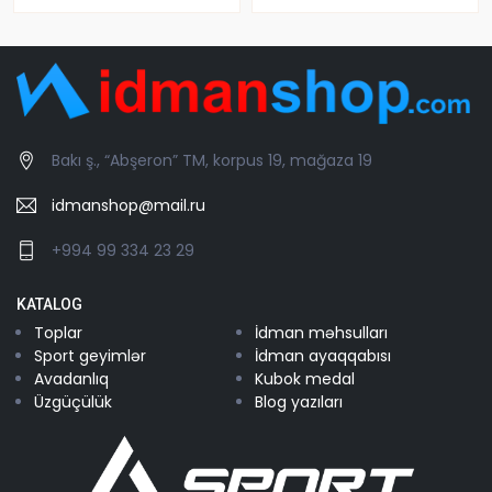
Bakı ş., “Abşeron” TM, korpus 19, mağaza 19
idmanshop@mail.ru
+994 99 334 23 29
KATALOG
Toplar
İdman məhsulları
Sport geyimlər
İdman ayaqqabısı
Avadanlıq
Kubok medal
Üzgüçülük
Blog yazıları