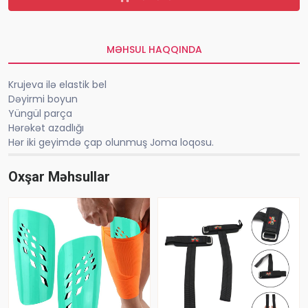
MƏHSUL HAQQINDA
Krujeva ilə elastik bel
Dəyirmi boyun
Yüngül parça
Hərəkət azadlığı
Hər iki geyimdə çap olunmuş Joma loqosu.
Oxşar Məhsullar