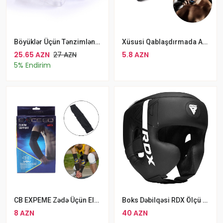
Xüsusi Qablaşdırmada ASPO Diş Qoruyucusu MMA Boks Qoruyucu Kapa Qara
Böyüklər Üçün Tənzimlənən Şəffaf FOX X3 Üzgüçülük Eynəyi
5.8 AZN
25.65 AZN
27 AZN
5% Endirim
CB EXPEME Zədə Üçün Elastik Dirsək Dəstəyi Neylon Qol Dəstəyi
Boks Dəbilqəsi RDX Ölçü Müxtelif
8 AZN
40 AZN