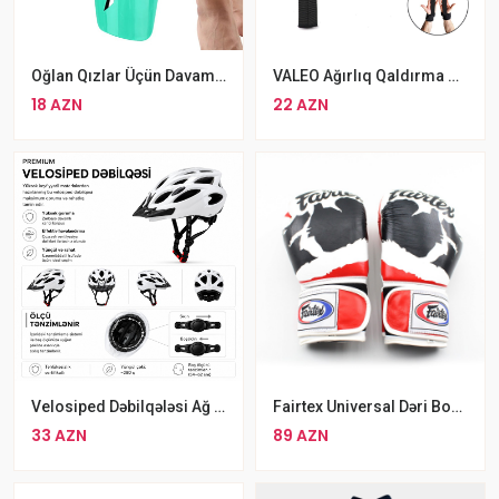
Oğlan Qızlar Üçün Davamlı Futbol Dizliyi Rengbərəng Qoruyucu Şitqi
VALEO Ağırlıq Qaldırma Üçün Lamka Qara Rengli Cüt
18 AZN
22 AZN
Velosiped Dəbilqələsi Ağ Rəng
Fairtex Universal Dəri Boks Əlcəyi MMA Fairtex Muay Thai Boks Kik Boks Əlcəyi
33 AZN
89 AZN