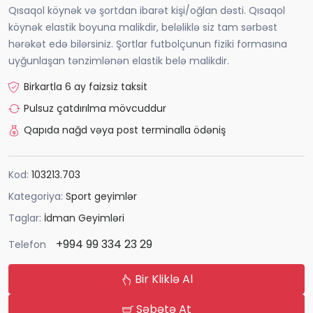
Qısaqol köynək və şortdan ibarət kişi/oğlan dəsti. Qısaqol
köynək elastik boyuna malikdir, beləliklə siz tam sərbəst
hərəkət edə bilərsiniz. Şortlar futbolçunun fiziki formasına
uyğunlaşan tənzimlənən elastik belə malikdir.
Birkartla 6 ay faizsiz taksit
Pulsuz çatdırılma mövcuddur
Qapıda nağd vəya post terminalla ödəniş
Kod:
103213.703
Kategoriya:
Sport geyimlər
Taglar:
İdman Geyimləri
+994 99 334 23 29
Telefon
Bir Kliklə Al
Səbətə At