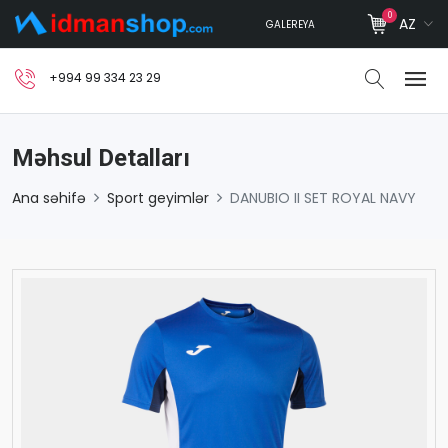
0
AZ
GALEREYA
+994 99 334 23 29
Məhsul Detalları
Ana səhifə
Sport geyimlər
DANUBIO II SET ROYAL NAVY