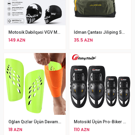
Motosik Dəbilqəsi VGV M2, One Size, Qara
İdman Çantası Jiliping Suya Davamlı Çanta Sport Yaşıl
149 AZN
35.5 AZN
Oğlan Qızlar Üçün Davamlı Futbol Dizliyi Sarı Rengli Qoruyucu Şitqi
Motosikl Üçün Pro-Biker HX-P37 2 Cüt Qoruyucu Dəst Dizlik
18 AZN
110 AZN