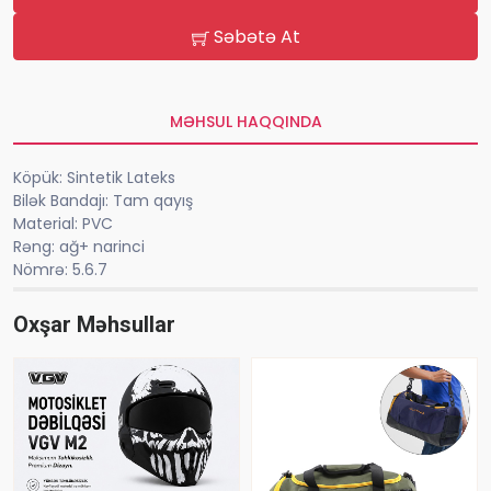
Səbətə At
MƏHSUL HAQQINDA
Köpük: Sintetik Lateks
Bilək Bandajı: Tam qayış
Material: PVC
Rəng: ağ+ narinci
Nömrə: 5.6.7
Oxşar Məhsullar