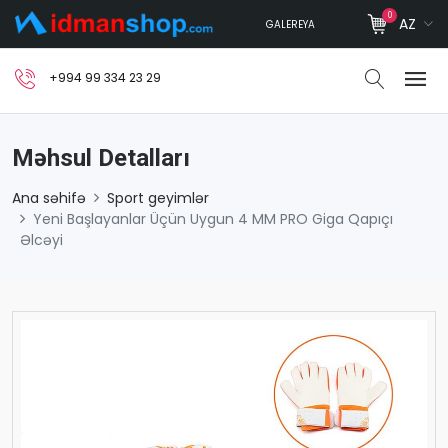
0
AZ
GALEREYA
+994 99 334 23 29
Məhsul Detalları
Ana səhifə
Sport geyimlər
Yeni Başlayanlar Üçün Uygun 4 MM PRO Giga Qapıçı
Əlcəyi