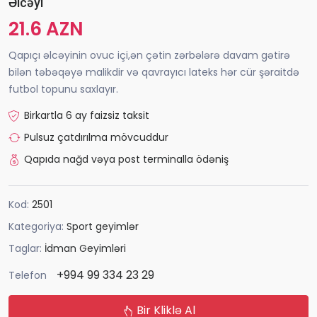
Əlcəyi
21.6 AZN
Qapıçı əlcəyinin ovuc içi,ən çətin zərbələrə davam gətirə
bilən təbəqəyə malikdir və qavrayıcı lateks hər cür şəraitdə
futbol topunu saxlayır.
Birkartla 6 ay faizsiz taksit
Pulsuz çatdırılma mövcuddur
Qapıda nağd vəya post terminalla ödəniş
Kod:
2501
Kategoriya:
Sport geyimlər
Taglar:
İdman Geyimləri
+994 99 334 23 29
Telefon
Bir Kliklə Al