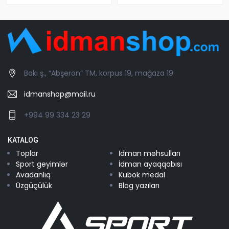
Bakı ş., “Abşeron” TM, korpus 19, mağaza 19
idmanshop@mail.ru
+994 99 334 23 29
KATALOG
Toplar
İdman məhsulları
Sport geyimlər
İdman ayaqqabısı
Avadanlıq
Kubok medal
Üzgüçülük
Blog yazıları