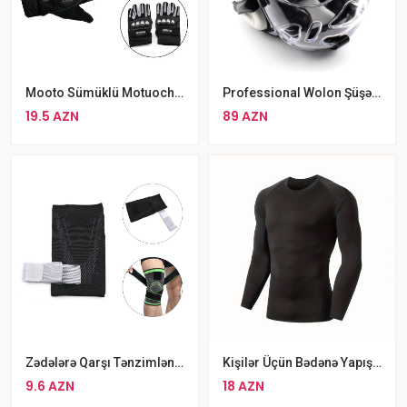
Mooto Sümüklü Motuoche Motosiklet Velosiped Əlcəyi
Professional Wolon Şüşəli MMA Boks Dəbilqəsi Böyüklər Üçün Qoruyucu Baş Geyimi
19.5 AZN
89 AZN
Zədələrə Qarşı Tənzimlənən Qoruyucu Ortopedik Tibbi Dizlik
Kişilər Üçün Bədənə Yapışan Uzunqol Atletik Lasin Köynək
9.6 AZN
18 AZN