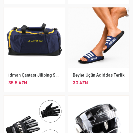
İdman Çantası Jiliping Suya Davamlı Çanta Sport Göy
Bəylər Üçün Adiddas Tərlik
35.5 AZN
30 AZN