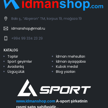
Bakı ş., “Abşeron” TM, korpus 19, mağaza 19
idmanshop@mail.ru
+994 99 334 23 29
KATALOG
Toplar
İdman məhsulları
Sport geyimlər
İdman ayaqqabısı
Avadanlıq
Kubok medal
Üzgüçülük
Blog yazıları
www.idmanshop.com
A-sport şirkətinin
rəsmi satış səhifəsidir...