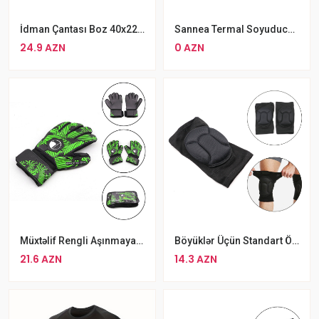
İdman Çantası Boz 40x22x40 Sm Idman Alətləri
Sannea Termal Soyuducu Çanta
24.9 AZN
0 AZN
Müxtəlif Rengli Aşınmaya Davamlı 4 MM PRO Giga Qapıçı Əlcəyi
Böyüklər Üçün Standart Ölçülü Yumşaq Qoruyucu Dizlik 01 Qara
21.6 AZN
14.3 AZN