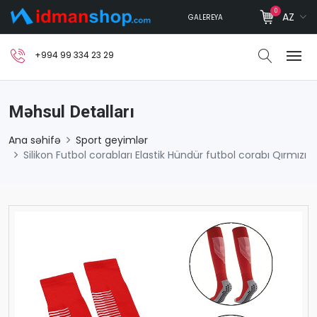
0
AZ
GALEREYA
+994 99 334 23 29
Məhsul Detalları
Ana səhifə
Sport geyimlər
Silikon Futbol corabları Elastik Hündür futbol corabı Qırmızı