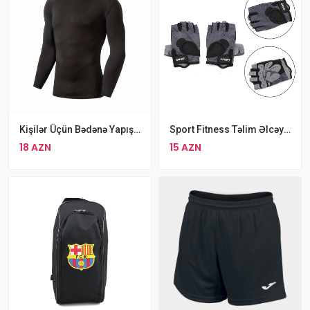
Kişilər Üçün Bədənə Yapışan Uzunqol Atletik Lasin Köynək
Sport Fitness Təlim Əlcəyi Ölçü L XL
18 AZN
15 AZN