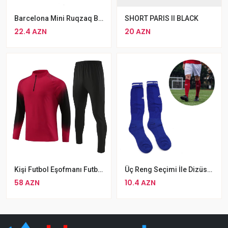
Barcelona Mini Ruqzaq Bel Çantası Qara
SHORT PARIS II BLACK
22.4 AZN
20 AZN
Kişi Futbol Eşofmanı Futbol Məşqləri Üçün Yay Qış İdman Geyimləri
Üç Reng Seçimi İle Dizüstü Uzun Futbol Corabı
58 AZN
10.4 AZN