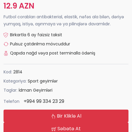
12.9 AZN
Futbol corabları antibakterial, elastik, nəfəs ala bilən, dəriyə
yumşaq, istiyə, aşınmaya və ya pilinqlərə davamlıdır.
Birkartla 6 ay faizsiz taksit
Pulsuz çatdırılma mövcuddur
Qapıda nağd vəya post terminalla ödəniş
Kod:
2814
Kategoriya:
Sport geyimlər
Taglar:
İdman Geyimləri
+994 99 334 23 29
Telefon
Bir Kliklə Al
Səbətə At