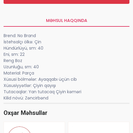
MƏHSUL HAQQINDA
Brend: No Brand
İstehsalçı ölkə: Çin
Hündürlüyü, sm: 40
Eni, sm: 22
Reng Boz
Uzunluğu, sm: 40
Material: Parça
Xüsusi bölmələr: Ayaqqabı üçün cib
Xüsusiyyətlər: Çiyin qayışı
Tutacaqlar: Yan tutacaq Çiyin kəməri
Kilid növü: Zəncirbənd
Oxşar Məhsullar