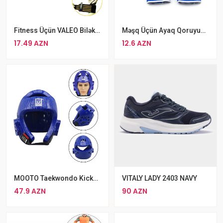
Fitness Üçün VALEO Biləklik Bilək Qoruyucu Qayiş Çüt Biləklik
Məşq Üçün Ayaq Qoruyucu Şitqi
17.49 AZN
12.6 AZN
MOOTO Taekwondo Kickboks Kaskı Göy Rəngli Karate Şlemi
VITALY LADY 2403 NAVY
47.9 AZN
90 AZN