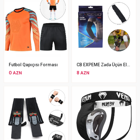
Futbol Qapıçısı Forması
CB EXPEME Zədə Üçün Elastik Dirsək Dəstəyi Neylon Qol Dəstəyi
0 AZN
8 AZN