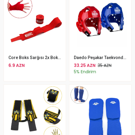
Core Boks Sarğısı 2x Boks Binti Biləkik 3metr
Daedo Peşəkar Taekvondo Karate Dəbilqəsi Qırmızı Mavi Rəngli Professional Boks Kaskı
6.9 AZN
33.25 AZN
35 AZN
5% Endirim