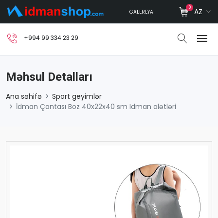
0
AZ
GALEREYA
+994 99 334 23 29
Məhsul Detalları
Ana səhifə
Sport geyimlər
İdman Çantası Boz 40x22x40 sm Idman alətləri