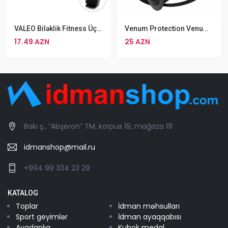
VALEO Biləklik Fitness Üçün Cüt
Venum Protection Venum Qasıq Qoruyucu
17.49 AZN
25 AZN
Bakı ş., “Abşeron” TM, korpus 19, mağaza 19
idmanshop@mail.ru
+994 99 334 23 29
KATALOG
Toplar
İdman məhsulları
Sport geyimlər
İdman ayaqqabısı
Avadanlıq
Kubok medal