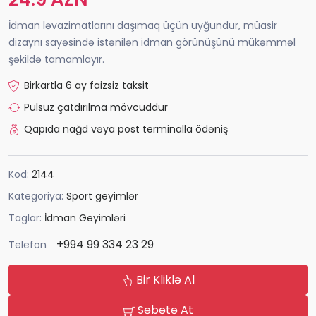
İdman ləvazimatlarını daşımaq üçün uyğundur, müasir
dizaynı sayəsində istənilən idman görünüşünü mükəmməl
şəkildə tamamlayır.
Birkartla 6 ay faizsiz taksit
Pulsuz çatdırılma mövcuddur
Qapıda nağd vəya post terminalla ödəniş
Kod:
2144
Kategoriya:
Sport geyimlər
Taglar:
İdman Geyimləri
+994 99 334 23 29
Telefon
Bir Kliklə Al
Səbətə At