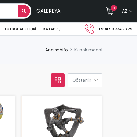
0
GALEREYA
AZ
FUTBOL ALƏTLƏRI
KATALOQ
+994 99 334 23 29
Ana səhifə
Kubok medal