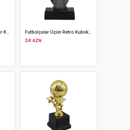
Futbolçular Üçün Bombardir Kuboku 22sm
Futbolçular Üçün Retro Kubok 15 Sm
24 AZN