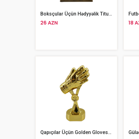
Boksçular Üçün Hədyyəlik Titul Kubok 17 Sm
26 AZN
18 
Qapıçılar Üçün Golden Gloves Kuboku 20sm