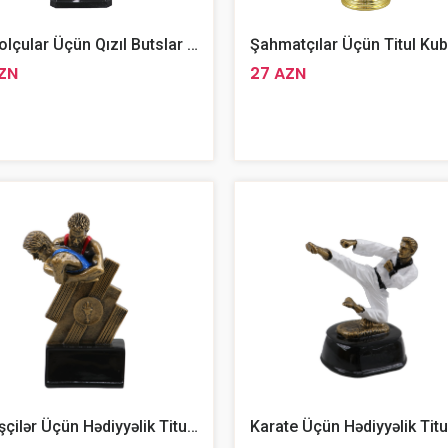
Futbolçular Üçün Qızıl Butslar Kuboku 22sm
AZN
27 AZN
Güləşçilər Üçün Hədiyyəlik Titul Kubik 17sm