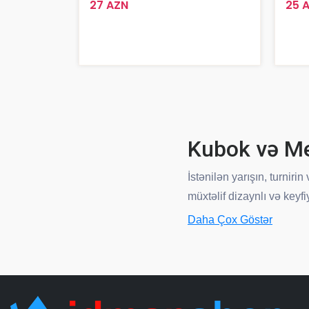
27 AZN
25 
Kubok və Me
İstənilən yarışın, turnir
müxtəlif dizaynlı və keyf
Daha Çox Göstər
Fərqli Tədb
İdman turnirləri, məktəb 
və medal modellərimiz m
qədər geniş seçim imkanı 