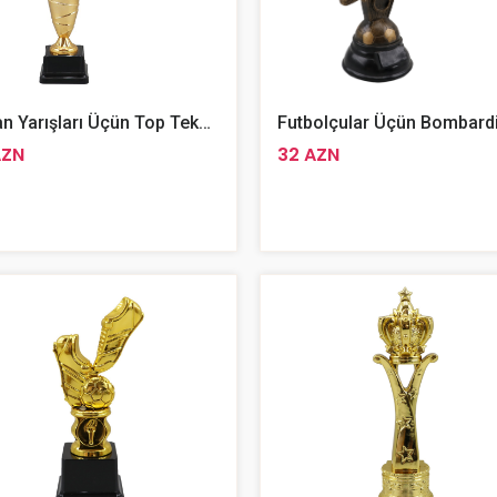
İdman Yarışları Üçün Top Teksturalı Hədiyyəlik Titul Kubok 30 Sm
AZN
32 AZN