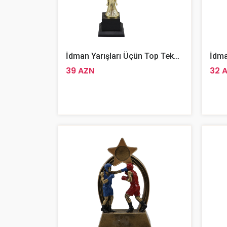
İdman Yarışları Üçün Top Teksturalı Hədiyyəlik Titul Kubok 37 Sm
39 AZN
32 