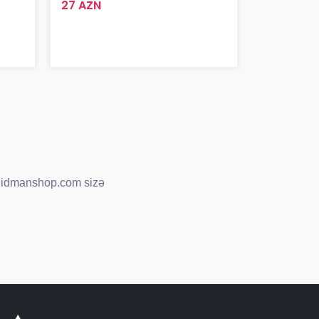
27 AZN
ır. idmanshop.com sizə
 məqsəd üçün uyğun kubok
miş premium modellərə