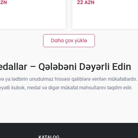
AZN
22 AZN
Daha çox yüklə
dallar – Qələbəni Dəyərli Edin
in və ya tədbirin unudulmaz hissəsi qaliblərə verilən mükafatlard
iyyətli kubok, medal və digər mükafat məhsullarını təqdim edir.
irlər üçün Uyğun Seçimlər
yarışları, korporativ tədbirlər və şəxsi təşəbbüslər – istənilən
övcuddur. Sadə dizaynlardan tutmuş xüsusi detallarla bəzədil
sizi gözləyir.
KATALOG