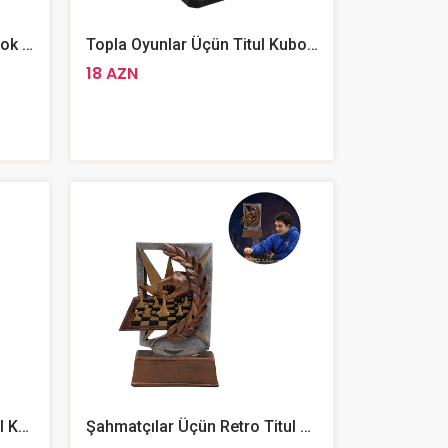
Şahmatçılar Üçün Titul Kubok 26 Sm
Topla Oyunlar Üçün Titul Kubok 18 Sm
18 AZN
Karate Üçün Hədiyyəlik Titul Kubik 14
Şahmatçılar Üçün Retro Titul Kubok 19 Sm