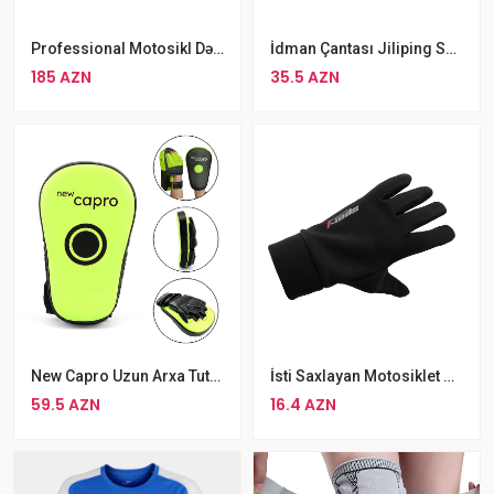
Professional Motosikl Dəbilqəsi WLT-189, Uniseks Kask
İdman Çantası Jiliping Suya Davamlı Çanta Sport Yaşıl
185 AZN
35.5 AZN
New Capro Uzun Arxa Tutacaqlı Əlcəkli Təlim Lapası Tək
İsti Saxlayan Motosiklet Velosiped Əlcəkləri
59.5 AZN
16.4 AZN