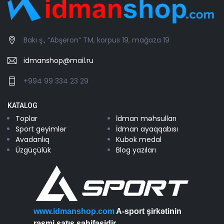
Bakı ş., “Abşeron” TM, korpus 19, mağaza 19
idmanshop@mail.ru
+994 99 334 23 29
KATALOG
Toplar
İdman məhsulları
Sport geyimlər
İdman ayaqqabısı
Avadanlıq
Kubok medal
Üzgüçülük
Blog yazıları
www.idmanshop.com
A-sport şirkətinin
rəsmi satış səhifəsidir...