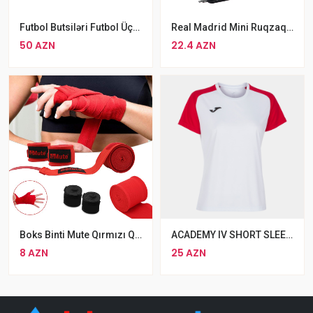
Futbol Butsiləri Futbol Üçün WALKED MRD 233 Mavi
Real Madrid Mini Ruqzaq Bel Çantası Qara
50 AZN
22.4 AZN
Boks Binti Mute Qırmızı Qara 500 Sm
ACADEMY IV SHORT SLEEVE T-SHIRT WHITE RED
8 AZN
25 AZN