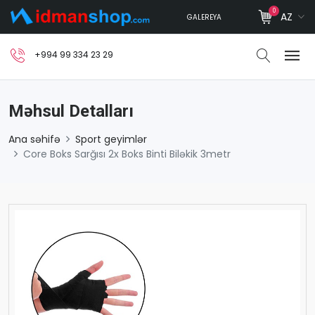
0
AZ
GALEREYA
+994 99 334 23 29
Məhsul Detalları
Ana səhifə
Sport geyimlər
Core Boks Sarğısı 2x Boks Binti Biləkik 3metr