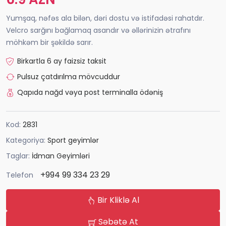
Yumşaq, nəfəs ala bilən, dəri dostu və istifadəsi rahatdır.
Velcro sarğını bağlamaq asandır və əllərinizin ətrafını
möhkəm bir şəkildə sarır.
Birkartla 6 ay faizsiz taksit
Pulsuz çatdırılma mövcuddur
Qapıda nağd vəya post terminalla ödəniş
Kod:
2831
Kategoriya:
Sport geyimlər
Taglar:
İdman Geyimləri
+994 99 334 23 29
Telefon
Bir Kliklə Al
Səbətə At