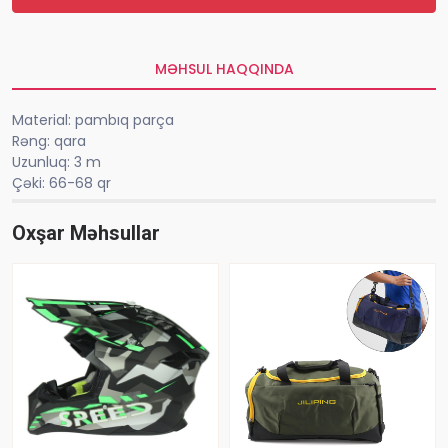
MƏHSUL HAQQINDA
Material: pambıq parça
Rəng: qara
Uzunluq: 3 m
Çəki: 66-68 qr
Oxşar Məhsullar