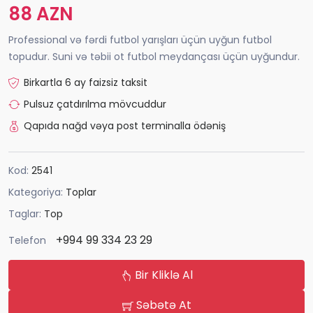
88 AZN
Professional və fərdi futbol yarışları üçün uyğun futbol
topudur. Suni və təbii ot futbol meydançası üçün uyğundur.
Birkartla 6 ay faizsiz taksit
Pulsuz çatdırılma mövcuddur
Qapıda nağd vəya post terminalla ödəniş
Kod:
2541
Kategoriya:
Toplar
Taglar:
Top
+994 99 334 23 29
Telefon
Bir Kliklə Al
Səbətə At