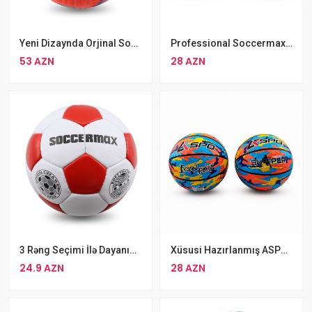
Yeni Dizaynda Orjinal Soccermax Futbol Topu 5 Nömrəli Professional Narıncı Soccermax Futbol Topu
Professional Soccermax Futbol Topu
53 AZN
28 AZN
3 Rəng Seçimi İlə Dayanıqlı Soccermax Futbol Topu 5 Nömrəli Soccermax Futbol Topu
Xüsusi Hazırlanmış ASPO Basketbol Topu
24.9 AZN
28 AZN