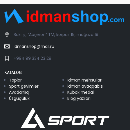
Bakı ş., “Abşeron” TM, korpus 19, mağaza 19
idmanshop@mail.ru
+994 99 334 23 29
KATALOG
Toplar
İdman məhsulları
Sport geyimlər
İdman ayaqqabısı
Avadanlıq
Kubok medal
Üzgüçülük
Blog yazıları