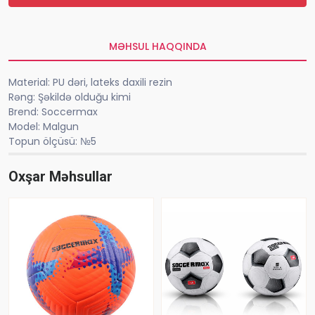
MƏHSUL HAQQINDA
Material: PU dəri, lateks daxili rezin
Rəng: Şəkildə olduğu kimi
Brend: Soccermax
Model: Malgun
Topun ölçüsü: №5
Oxşar Məhsullar