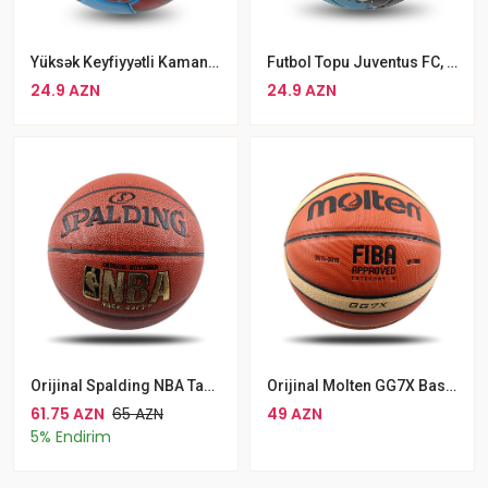
Yüksək Keyfiyyətli Kamanda Futbol Topu FC Bayern München Futbol Topu
Futbol Topu Juventus FC, Mavi Rengli Komanda Oyunu Futbol Topu
24.9 AZN
24.9 AZN
Orijinal Spalding NBA Tack-Soft Kompozit Basketbol Topu Dəri Üzlükli Peşəkar Basketbol Topu Ölçüsü 7
Orijinal Molten GG7X Basketbol Topu Rəsmi FİBA Təstiqli 7 Ölçülü Peşəkar Basketboll Topu
61.75 AZN
65 AZN
49 AZN
5% Endirim