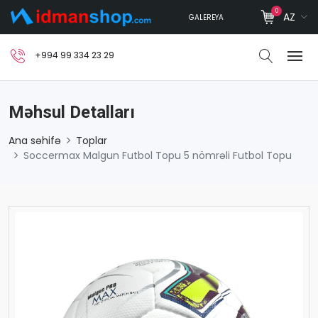
0
AZ
GALEREYA
+994 99 334 23 29
Məhsul Detalları
Ana səhifə
Toplar
Soccermax Malgun Futbol Topu 5 nömrəli Futbol Topu