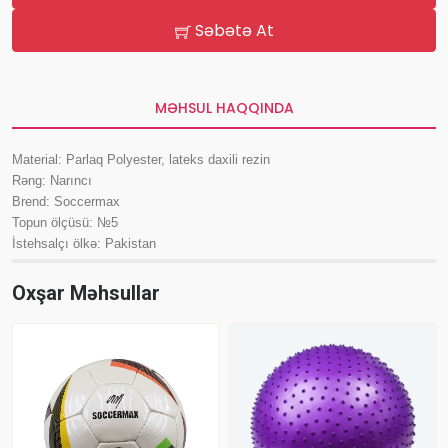
Səbətə At
MƏHSUL HAQQINDA
Material: Parlaq Polyester, lateks daxili rezin
Rəng: Narıncı
Brend: Soccermax
Topun ölçüsü: №5
İstehsalçı ölkə: Pakistan
Oxşar Məhsullar