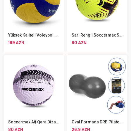
Yüksek Kaliteli Voleybol Mikasa V300w
Sarı Rengli Soccermax SM PITCH Futbol Topu №5
199 AZN
80 AZN
Soccermax Ağ Qara Dizayınlı Futbol Topu №5
Oval Formada DRB Pilates Topu Fıstıq 75 Sm Yoga Plates Topu Dəsti
80 AZN
26.9 AZN