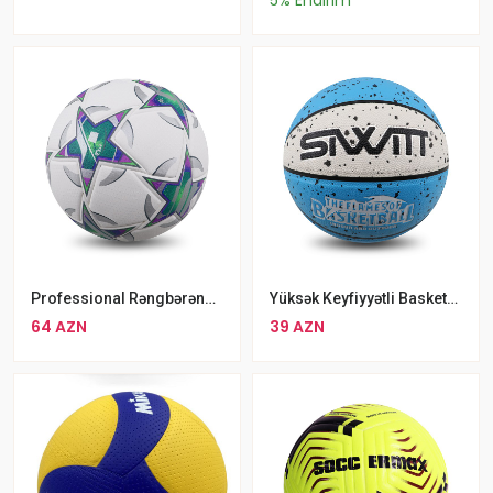
5% Endirim
Professional Rəngbərəng Futbol Topu No4
Yüksək Keyfiyyətli Basketbol Topu SIWIT Ölçü №7
64 AZN
39 AZN