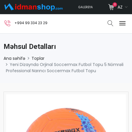
0
AZ
GALEREYA
+994 99 334 23 29
Məhsul Detalları
Ana səhifə
Toplar
Yeni Dizaynda Orjinal Soccermax Futbol Topu 5 Nömrəli
Professional Narıncı Soccermax Futbol Topu