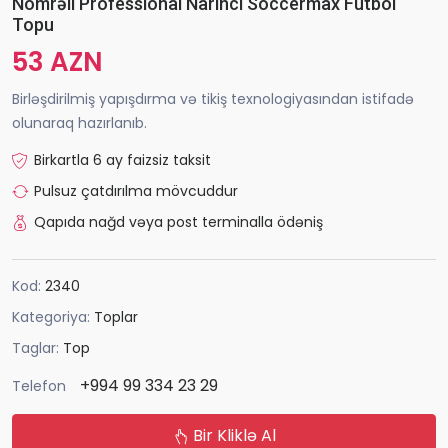
Nömrəli Professional Narıncı Soccermax Futbol
Topu
53 AZN
Birləşdirilmiş yapışdırma və tikiş texnologiyasından istifadə
olunaraq hazırlanıb.
Birkartla 6 ay faizsiz taksit
Pulsuz çatdırılma mövcuddur
Qapıda nağd vəya post terminalla ödəniş
Kod:
2340
Kategoriya:
Toplar
Taglar:
Top
+994 99 334 23 29
Telefon
Bir Kliklə Al