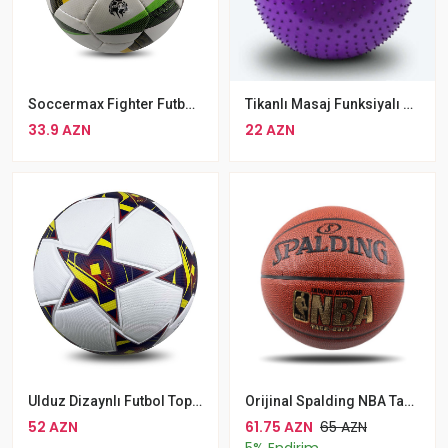
Soccermax Fighter Futbol Topu N 5 Futbol Topu
Tikanlı Masaj Funksiyalı Yoga Pilates Topu Rengli Aerobik Gimnastika Topu 65 Sm
33.9 AZN
22 AZN
Ulduz Dizaynlı Futbol Topu 002, Rəngbərəng
Orijinal Spalding NBA Tack-Soft Kompozit Basketbol Topu Dəri Üzlükli Peşəkar Basketbol Topu Ölçüsü 7
52 AZN
61.75 AZN
65 AZN