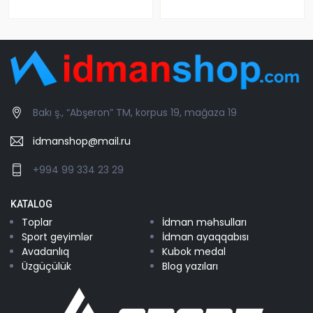
Bakı ş., “Abşeron” TM, korpus 19, mağaza 19
idmanshop@mail.ru
+994 99 334 23 29
KATALOG
Toplar
İdman məhsulları
Sport geyimlər
İdman ayaqqabısı
Avadanlıq
Kubok medal
Üzgüçülük
Blog yazıları