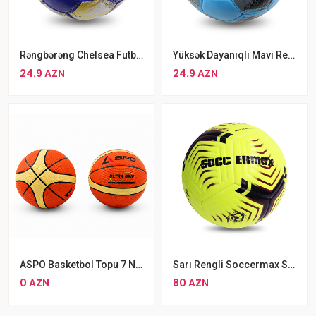
Rəngbərəng Chelsea Futbol Topu 5 Nömrəli Kamanda Oyunu Üçün Futbol Topu
Yüksək Dayanıqlı Mavi Rengli Juventus Futbol Topu
24.9 AZN
24.9 AZN
ASPO Basketbol Topu 7 Nömre
Sarı Rengli Soccermax SM PITCH Futbol Topu №5
0 AZN
80 AZN