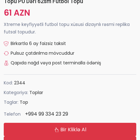
Topu PU Dəri 62sm Futbol Topu
61 AZN
Xtreme keyfiyyətli futbol topu xüsusi dizaynlı rəsmi replika
futsal topudur.
Birkartla 6 ay faizsiz taksit
Pulsuz çatdırılma mövcuddur
Qapıda nağd vəya post terminalla ödəniş
Kod:
2344
Kategoriya:
Toplar
Taglar:
Top
+994 99 334 23 29
Telefon
Bir Kliklə Al