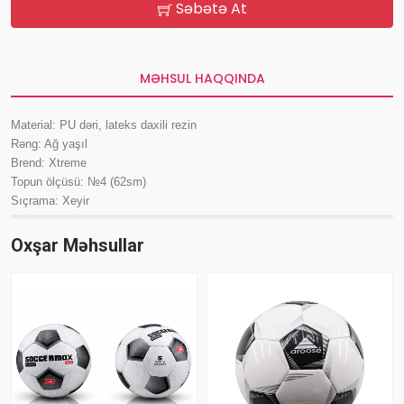
Səbətə At
MƏHSUL HAQQINDA
Material: PU dəri, lateks daxili rezin
Rəng: Ağ yaşıl
Brend: Xtreme
Topun ölçüsü: №4 (62sm)
Sıçrama: Xeyir
Oxşar Məhsullar