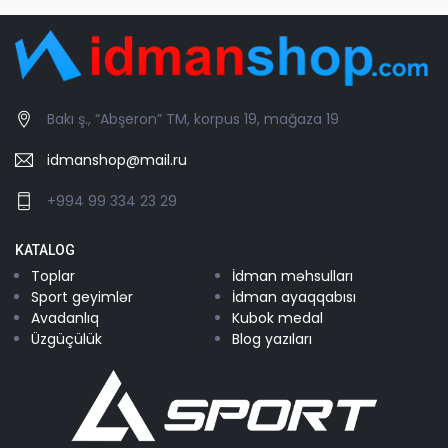
Bakı ş., “Abşeron” TM, korpus 19, mağaza 19
idmanshop@mail.ru
+994 99 334 23 29
KATALOG
Toplar
İdman məhsulları
Sport geyimlər
İdman ayaqqabısı
Avadanlıq
Kubok medal
Üzgüçülük
Blog yazıları