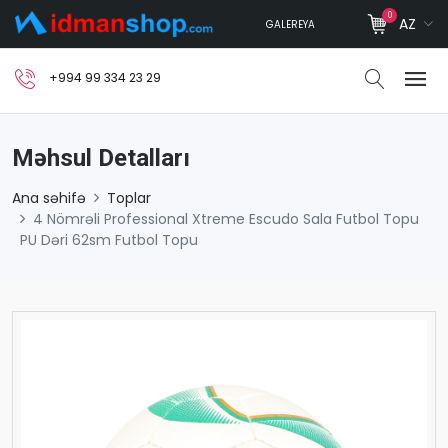
0
AZ
GALEREYA
+994 99 334 23 29
Məhsul Detalları
Ana səhifə
Toplar
4 Nömrəli Professional Xtreme Escudo Sala Futbol Topu
PU Dəri 62sm Futbol Topu