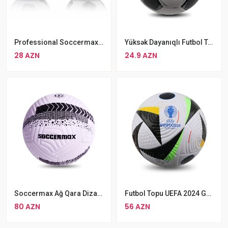
Professional Soccermax Futbol Topu
Yüksək Dayanıqlı Futbol Topu 5 Nömrəli
28 AZN
24.9 AZN
Soccermax Ağ Qara Dizayınlı Futbol Topu №5
Futbol Topu UEFA 2024 Germany 5 Nömrəli UEFA 24 Pro Futbol Topu Adidas
80 AZN
56 AZN