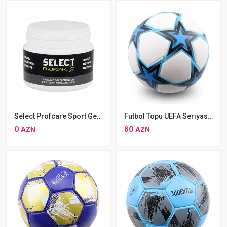
Select Profcare Sport Germany 500ml
Futbol Topu UEFA Seriyası 21-22 Mavi Futbol Topu Sürüşməyən Yumşaq Teksturalı Futbol Topu Ölçü 5
0 AZN
60 AZN