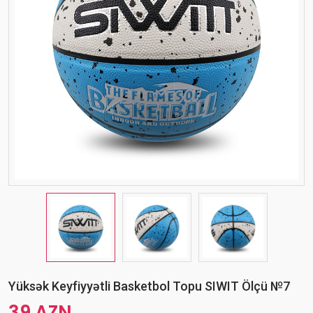
Yüksək Keyfiyyətli Basketbol Topu SIWIT Ölçü №7
39 AZN