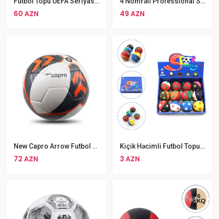
Futbol Topu UEFA Seriyası 21-22 Mavi Futbol Topu Sürüşməyən Yumşaq Teksturalı Futbol Topu Ölçü 5
4 Nömrəli Professional Soccermax Futbol Topu Pakistan İstehsalı Orjinal Soccermax Futbol Topu
60 AZN
49 AZN
New Capro Arrow Futbol Topu 5 Nömrəli Dayanıqlı Futbol Topu
Kiçik Həcimli Futbol Topu Sport Meeting Rəngli Məşq Topu
72 AZN
3 AZN