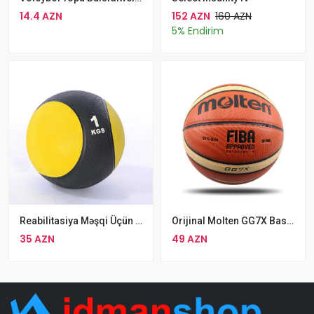
14.4 AZN
152 AZN
160 AZN
5% Endirim
Reabilitasiya Məşqi Üçün 1Kq Fitness Topu Pilates Topu Qol Məşqi Üçün Məşq Topu
Orijinal Molten GG7X Basketbol Topu Rəsmi FİBA Təstiqli 7 Ölçülü Peşəkar Basketboll Topu
35 AZN
49 AZN