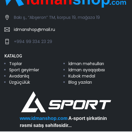
Bakı ş., “Abşeron” TM, korpus 19, mağaza 19
idmanshop@mail.ru
+994 99 334 23 29
KATALOG
Toplar
İdman məhsulları
Sport geyimlər
İdman ayaqqabısı
Avadanlıq
Kubok medal
Üzgüçülük
Blog yazıları
www.idmanshop.com
A-sport şirkətinin
rəsmi satış səhifəsidir...