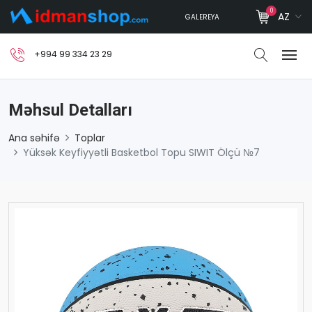
0
AZ
GALEREYA
+994 99 334 23 29
Məhsul Detalları
Ana səhifə
Toplar
Yüksək Keyfiyyətli Basketbol Topu SIWIT Ölçü №7