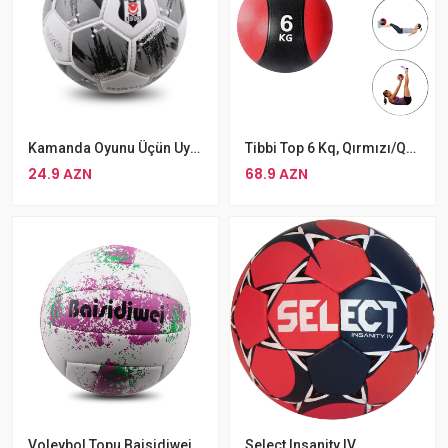
Kamanda Oyunu Üçün Uyğun Dayanıqlı Beşiktaş Futbol Topu 5 Nömrə
Tibbi Top 6 Kq, Qırmızı/qara Medicine Ball
24.9 AZN
68.9 AZN
Voleybol Topu Baisidiwei Rengli Voleybol Topu Ağ Rengli
Select Insanity IV