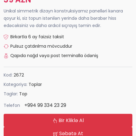
Unikal simmetrik dizayn konstruksiyamız panelləri kənara
qoyur ki, siz topun istənilən yerində daha bərabər hiss
edəcəksiniz və daha ardıcıl sıçrayış təmin edir.
Birkartla 6 ay faizsiz taksit
Pulsuz çatdırılma mövcuddur
Qapıda nağd vəya post terminalla ödəniş
Kod:
2672
Kategoriya:
Toplar
Taglar:
Top
+994 99 334 23 29
Telefon
Bir Kliklə Al
Səbətə At