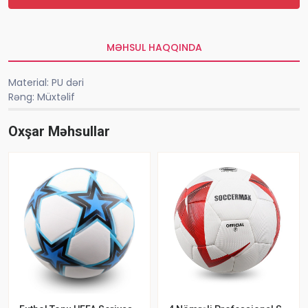
MƏHSUL HAQQINDA
Material: PU dəri
Rəng: Müxtəlif
Oxşar Məhsullar