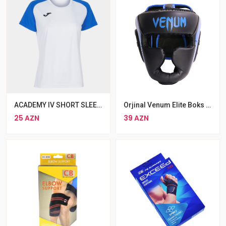
ACADEMY IV SHORT SLEEVE T-SHIRT WHITE ROYAL
Orjinal Venum Elite Boks Dəbilqəsi MMA Üçün Uyğun Baş Qoruyucu Kask
25 AZN
39 AZN