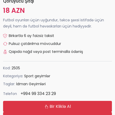
Qoruyucu Şitqi
18 AZN
Futbol oyunları üçün uyğundur, təkcə şəxsi istifadə üçün
deyil, həm də futbol həvəskarları üçün hədiyyədir.
Birkartla 6 ay faizsiz taksit
Pulsuz çatdırılma mövcuddur
Qapıda nağd vəya post terminalla ödəniş
Kod:
2505
Kategoriya:
Sport geyimlər
Taglar:
İdman Geyimləri
+994 99 334 23 29
Telefon
Bir Kliklə Al