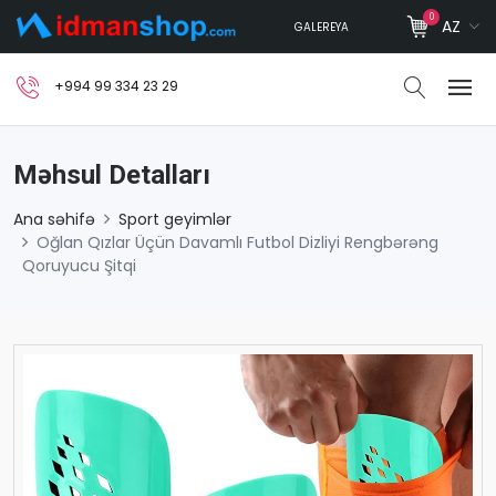
0
AZ
GALEREYA
+994 99 334 23 29
Məhsul Detalları
Ana səhifə
Sport geyimlər
Oğlan Qızlar Üçün Davamlı Futbol Dizliyi Rengbərəng
Qoruyucu Şitqi