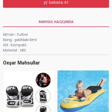
Səbətə At
MƏHSUL HAQQINDA
İdman : Futbol
Rəng : şəkildəki kimi
Stil : Kompakt
Material : VBS
Oxşar Məhsullar