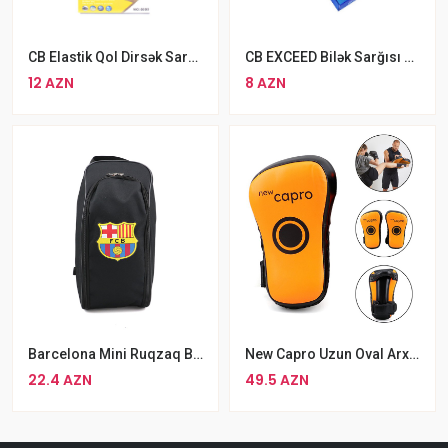
CB Elastik Qol Dirsək Sarar Qayışlar Bandaj
CB EXCEED Bilək Sarğısı 713CA
12 AZN
8 AZN
Barcelona Mini Ruqzaq Bel Çantası Qara
New Capro Uzun Oval Arxa Tutacaqlı Təlim Lapa 2 Ədəd
22.4 AZN
49.5 AZN