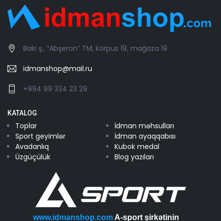
Bakı ş., “Abşeron” TM, korpus 19, mağaza 19
idmanshop@mail.ru
+994 99 334 23 29
KATALOG
Toplar
İdman məhsulları
Sport geyimlər
İdman ayaqqabısı
Avadanlıq
Kubok medal
Üzgüçülük
Blog yazıları
www.idmanshop.com
A-sport şirkətinin