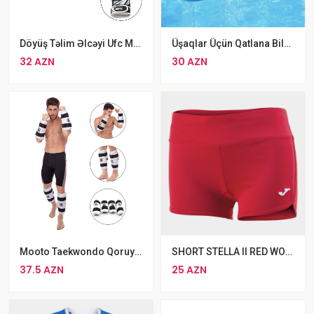
Döyüş Təlim Əlcəyi Ufc Mma Cüt Ölçü M L
Üşaqlar Üçün Qatlana Bilən Zərərsiz Earlyad Surfboard Şişmə Üzmə Döşəyi
32 AZN
30 AZN
Mooto Taekwondo Qoruyucu Qol Ayaq Dəsti Ölçü S M L XL
SHORT STELLA II RED WOMAN
37.5 AZN
25 AZN