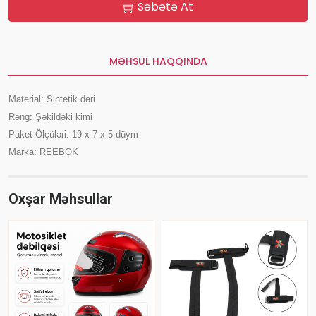
Səbətə At
MƏHSUL HAQQINDA
Material: Sintetik dəri
Rəng: Şəkildəki kimi
Paket Ölçüləri: 19 x 7 x 5 düym
Marka: REEBOK
Oxşar Məhsullar