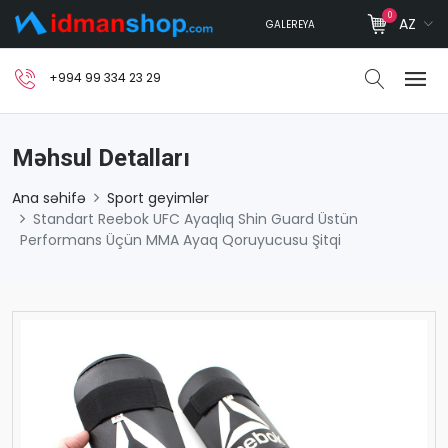
0
AZ
GALEREYA
+994 99 334 23 29
Məhsul Detalları
Ana səhifə
Sport geyimlər
Standart Reebok UFC Ayaqlıq Shin Guard Üstün
Performans Üçün MMA Ayaq Qoruyucusu Şitqi