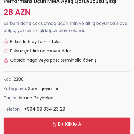
Performans Üçün MMA Ayaq Qoruyucusu Şitqi
28 AZN
Zərbəni daha çox udmaq üçün shin və altlıq boyunca əlavə
dolgu, yüksək sıxlıqlı köpük əlavə olunub.
Birkartla 6 ay faizsiz taksit
Pulsuz çatdırılma mövcuddur
Qapıda nağd vəya post terminalla ödəniş
Kod:
2380
Kategoriya:
Sport geyimlər
Taglar:
İdman Geyimləri
+994 99 334 23 29
Telefon
Bir Kliklə Al