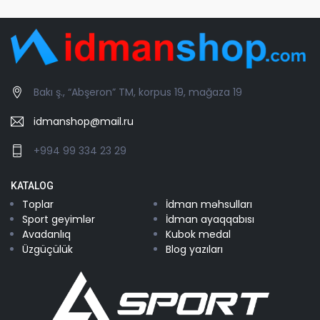
Bakı ş., “Abşeron” TM, korpus 19, mağaza 19
idmanshop@mail.ru
+994 99 334 23 29
KATALOG
Toplar
İdman məhsulları
Sport geyimlər
İdman ayaqqabısı
Avadanlıq
Kubok medal
Üzgüçülük
Blog yazıları