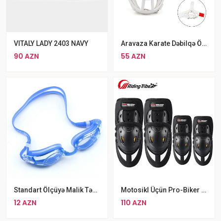
VITALY LADY 2403 NAVY
Aravaza Karate Dəbilqə Ölçü S M L
90 AZN
55 AZN
Standart Ölçüyə Malik Tənzimlənəbilən Altis Mavi Üzgüçülük Eynəyi
Motosikl Üçün Pro-Biker HX-P37 2 Cüt Qoruyucu Dəst Dizlik
12 AZN
110 AZN