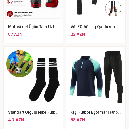
Motosiklet Üçün Tam Üzlü Kask
VALEO Ağırlıq Qaldırma Üçün Lamka Qara Rengli Cüt
57 AZN
22 AZN
Standart Ölçülü Nike Futbol Çorabı Rengli Sade Corabları
Kişi Futbol Eşofmanı Futbol Məşqləri Üçün Yay Qış İdman Geyimləri
4.7 AZN
58 AZN