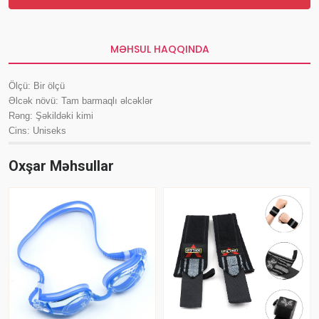
MƏHSUL HAQQINDA
Ölçü: Bir ölçü
Əlcək növü: Tam barmaqlı əlcəklər
Rəng: Şəkildəki kimi
Cins: Uniseks
Oxşar Məhsullar