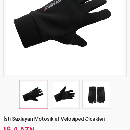
İsti Saxlayan Motosiklet Velosiped Əlcəkləri
16.4 AZN