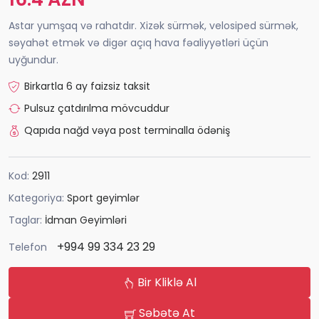
Astar yumşaq və rahatdır. Xizək sürmək, velosiped sürmək,
səyahət etmək və digər açıq hava fəaliyyətləri üçün
uyğundur.
Birkartla 6 ay faizsiz taksit
Pulsuz çatdırılma mövcuddur
Qapıda nağd vəya post terminalla ödəniş
Kod:
2911
Kategoriya:
Sport geyimlər
Taglar:
İdman Geyimləri
+994 99 334 23 29
Telefon
Bir Kliklə Al
Səbətə At