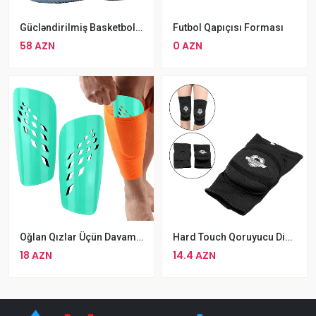
Gücləndirilmiş Basketbol Ayaqqabısı
Futbol Qapıçısı Forması
58 AZN
0 AZN
Oğlan Qızlar Üçün Davamlı Futbol Dizliyi Rengbərəng Qoruyucu Şitqi
Hard Touch Qoruyucu Dizlik Standart Ölçü
18 AZN
14.4 AZN