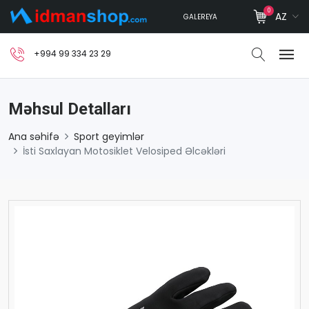
0
AZ
GALEREYA
+994 99 334 23 29
Məhsul Detalları
Ana səhifə
Sport geyimlər
İsti Saxlayan Motosiklet Velosiped Əlcəkləri