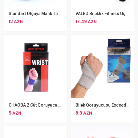
Standart Ölçüyə Malik Tənzimlənəbilən Altis Mavi Üzgüçülük Eynəyi
VALEO Biləklik Fitness Üçün Cüt
12 AZN
17.49 AZN
CHAOBA 2 Cüt Qoruyucu Bilək Dəstəyi Yeni
Bilək Qoruyucusu Exceed 6139CA
5 AZN
8.9 AZN