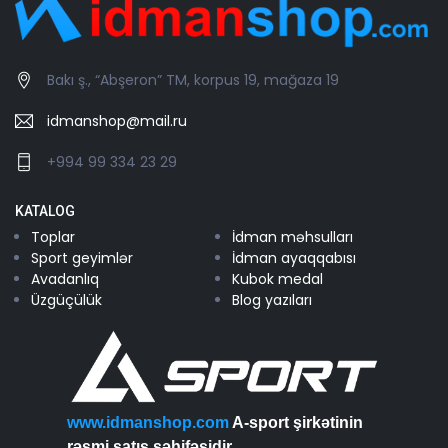
Bakı ş., “Abşeron” TM, korpus 19, mağaza 19
idmanshop@mail.ru
+994 99 334 23 29
KATALOG
Toplar
İdman məhsulları
Sport geyimlər
İdman ayaqqabısı
Avadanlıq
Kubok medal
Üzgüçülük
Blog yazıları
www.idmanshop.com
A-sport şirkətinin
rəsmi satış səhifəsidir...