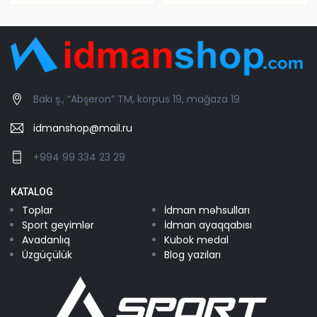
Bakı ş., “Abşeron” TM, korpus 19, mağaza 19
idmanshop@mail.ru
+994 99 334 23 29
KATALOG
Toplar
İdman məhsulları
Sport geyimlər
İdman ayaqqabısı
Avadanlıq
Kubok medal
Üzgüçülük
Blog yazıları