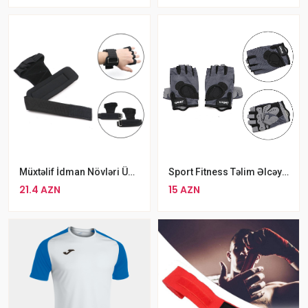
Müxtəlif İdman Növləri Üçün Barmaqsız Kəmərli Fitnes İdman Əlcəkləri Lyamka
Sport Fitness Təlim Əlcəyi Ölçü L XL
21.4 AZN
15 AZN