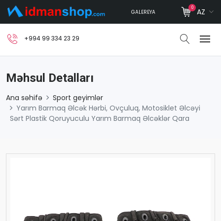
0
AZ
GALEREYA
+994 99 334 23 29
Məhsul Detalları
Ana səhifə
Sport geyimlər
Yarım Barmaq Əlcək Hərbi, Ovçuluq, Motosiklet Əlcəyi
Sərt Plastik Qoruyuculu Yarım Barmaq Əlcəklər Qara