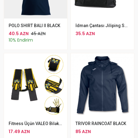
POLO SHIRT BALI II BLACK
İdman Çantası Jiliping Suya Davamlı Çanta Sport Qara
40.5 AZN
45 AZN
35.5 AZN
10% Endirim
Fitness Üçün VALEO Biləklik Bilək Qoruyucu Qayiş Çüt Biləklik
TRIVOR RAINCOAT BLACK
17.49 AZN
85 AZN