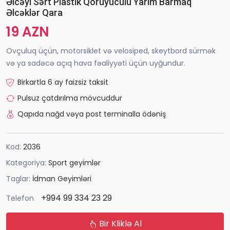
Əlcəyi Sərt Plastik Qoruyuculu Yarım Barmaq
Əlcəklər Qara
19 AZN
Ovçuluq üçün, motorsiklet və velosiped, skeytbord sürmək
və ya sadəcə açıq hava fəaliyyəti üçün uyğundur.
Birkartla 6 ay faizsiz taksit
Pulsuz çatdırılma mövcuddur
Qapıda nağd vəya post terminalla ödəniş
Kod:
2036
Kategoriya:
Sport geyimlər
Taglar:
İdman Geyimləri
+994 99 334 23 29
Telefon
Bir Kliklə Al