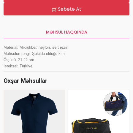
Səbətə At
MƏHSUL HAQQINDA
Material: Mikrofiber, neylon, sərt rezin
Məhsulun rəngi: Şəkildə olduğu kimi
Ölçüsü: 21-22 sm
İstehsal: Türkiyə
Oxşar Məhsullar