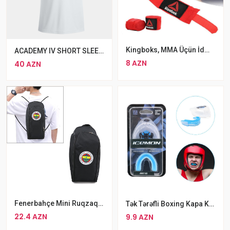
Kingboks, MMA Üçün İdman Sarğısı Reebok Boks Sarğısı 2 X Pambıq Reebok Bint Velcro Sarğı
ACADEMY IV SHORT SLEEVE T-SHIRT WHITE ROYAL
8 AZN
40 AZN
Fenerbahçe Mini Ruqzaq Bel Çantası Qara
Tək Tərəfli Boxing Kapa King Boxing MMA Diş Qoruyucu Qoxulu Döyüş Ağızlığı
22.4 AZN
9.9 AZN