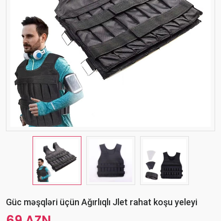
Güc məşqləri üçün Ağırlıqlı Jlet rahat koşu yeleyi
69 AZN