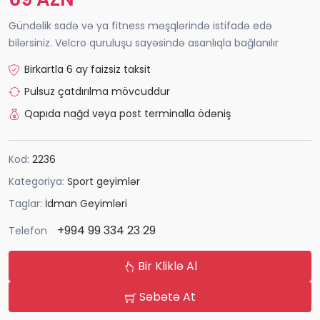
Gündəlik sadə və ya fitness məşqlərində istifadə edə
bilərsiniz. Velcro quruluşu sayəsində asanlıqla bağlanılır
Birkartla 6 ay faizsiz taksit
Pulsuz çatdırılma mövcuddur
Qapıda nağd vəya post terminalla ödəniş
Kod:
2236
Kategoriya:
Sport geyimlər
Taglar:
İdman Geyimləri
+994 99 334 23 29
Telefon
Bir Kliklə Al
Səbətə At