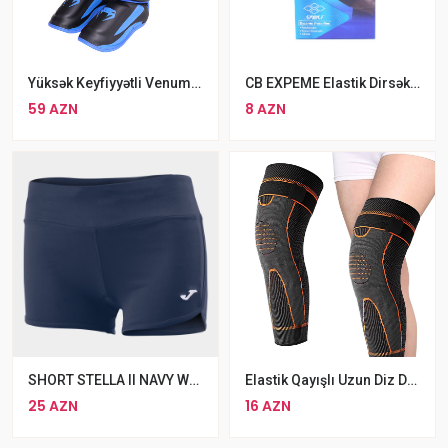
Yüksək Keyfiyyətli Venum Shin Guard MMA Ayaq Qoruyucusu Venum Food Şitqi
CB EXPEME Elastik Dirsək Dəstəyi
59 AZN
8 AZN
SHORT STELLA II NAVY WOMAN
Elastik Qayışlı Uzun Diz Dəstəyi Korset
25 AZN
16 AZN