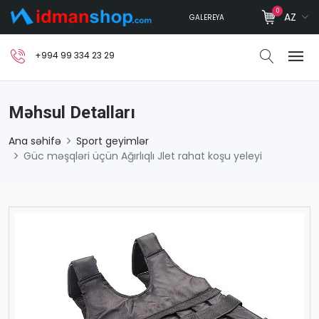
0
AZ
GALEREYA
+994 99 334 23 29
Məhsul Detalları
Ana səhifə
Sport geyimlər
Güc məşqləri üçün Ağırlıqlı Jlet rahat koşu yeleyi