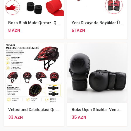
Boks Binti Mute Qırmızı Qara 500 Sm
Yeni Dizaynda Böyüklər Üçün Reusch Qapıçı Əlcəyi Qara Qırmızı
8 AZN
51 AZN
Velosiped Dəbilqələsi Qırmızı Rəng
Boks Üçün Əlcəklər Venum, S Ölçü
33 AZN
35 AZN