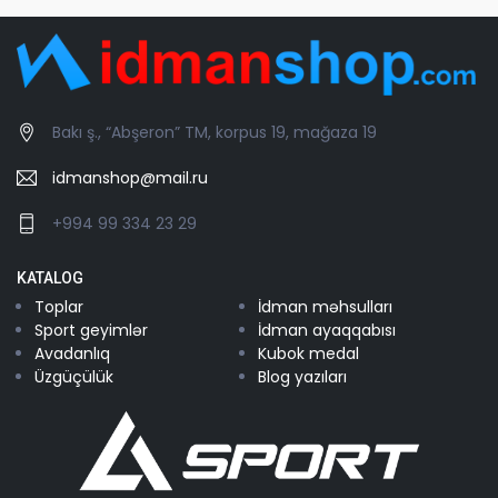
Bakı ş., “Abşeron” TM, korpus 19, mağaza 19
idmanshop@mail.ru
+994 99 334 23 29
KATALOG
Toplar
İdman məhsulları
Sport geyimlər
İdman ayaqqabısı
Avadanlıq
Kubok medal
Üzgüçülük
Blog yazıları