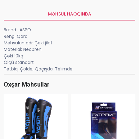
MƏHSUL HAQQINDA
Brend : ASPO
Rəng: Qara
Məhsulun adı: Çəki jilet
Material: Neopren
Çəki 10kq
Ölçü standart
Tətbiq: Çöldə, Qaçışda, Təlimdə
Oxşar Məhsullar