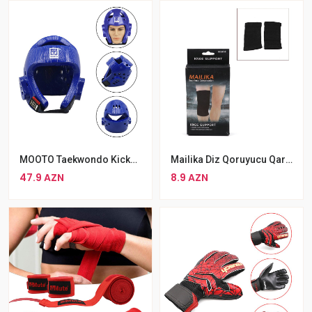
MOOTO Taekwondo Kickboks Kaskı Göy Rəngli Karate Şlemi
Mailika Diz Qoruyucu Qara Idman Qoruyucu Geyimi
47.9 AZN
8.9 AZN