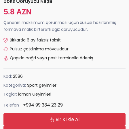
Boks Qoruyucu Kapa
5.8 AZN
Çənənin maksimum qorunması üçün xüsusi hazırlanmış
formaya malik birtərəfli ağız qoruyucudur.
Birkartla 6 ay faizsiz taksit
Pulsuz çatdırılma mövcuddur
Qapıda nağd vəya post terminalla ödəniş
Kod:
2586
Kategoriya:
Sport geyimlər
Taglar:
İdman Geyimləri
+994 99 334 23 29
Telefon
Bir Kliklə Al