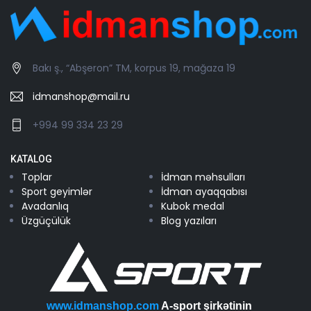
Bakı ş., “Abşeron” TM, korpus 19, mağaza 19
idmanshop@mail.ru
+994 99 334 23 29
KATALOG
Toplar
İdman məhsulları
Sport geyimlər
İdman ayaqqabısı
Avadanlıq
Kubok medal
Üzgüçülük
Blog yazıları
www.idmanshop.com
A-sport şirkətinin