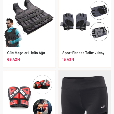
Güc Məşqləri Üçün Ağırlıqlı Jlet Rahat Koşu Yeleyi
Sport Fitness Təlim Əlcəyi Ölçü L XL
69 AZN
15 AZN