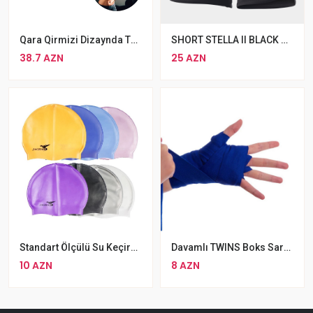
Qara Qirmizi Dizaynda Təkminləşdirilmiş Reebok Boks Əlcəyi
SHORT STELLA II BLACK WOMAN
38.7 AZN
25 AZN
Standart Ölçülü Su Keçirməz Davamlı Silikon Jaguar Üzgüçülük Papağı
Davamlı TWINS Boks Sarğıları 2 X Pambıq TWINS Bint Əl Üçün Qoruyucu Boks Bantları
10 AZN
8 AZN