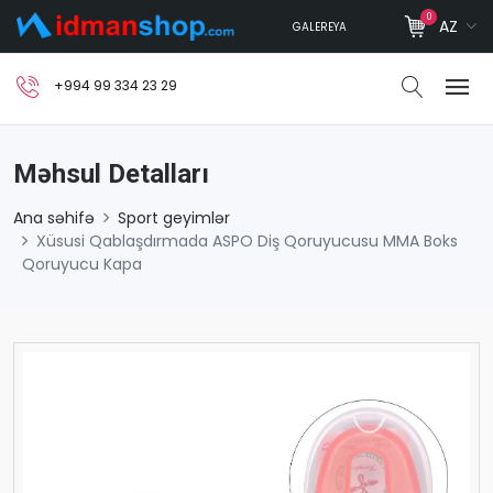
0
AZ
GALEREYA
+994 99 334 23 29
Məhsul Detalları
Ana səhifə
Sport geyimlər
Xüsusi Qablaşdırmada ASPO Diş Qoruyucusu MMA Boks
Qoruyucu Kapa