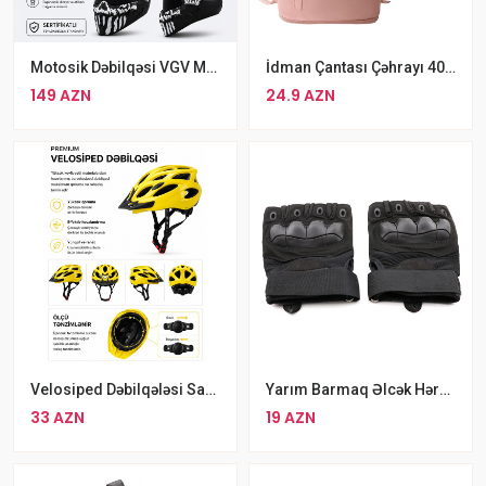
Motosik Dəbilqəsi VGV M2, One Size, Qara
İdman Çantası Çəhrayı 40x22x40 Sm Idman Alətləri
149 AZN
24.9 AZN
Velosiped Dəbilqələsi Sarı Rəng
Yarım Barmaq Əlcək Hərbi, Ovçuluq, Motosiklet Əlcəyi Sərt Plastik Qoruyuculu Yarım Barmaq Əlcəklər Qara
33 AZN
19 AZN