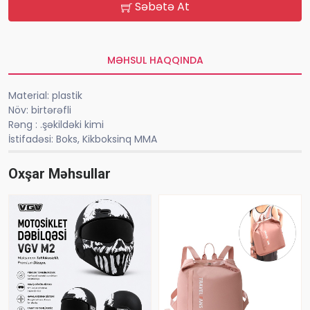
Səbətə At
MƏHSUL HAQQINDA
Material: plastik
Növ: birtərəfli
Rəng : .şəkildəki kimi
İstifadəsi: Boks, Kikboksinq MMA
Oxşar Məhsullar