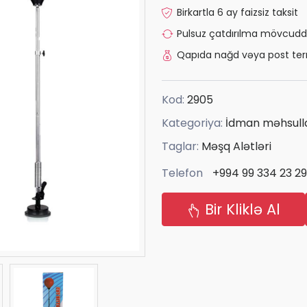
Birkartla 6 ay faizsiz taksit
Pulsuz çatdırılma mövcudd
Qapıda nağd vəya post ter
Kod:
2905
Kategoriya:
İdman məhsulla
Taglar:
Məşq Alətləri
Telefon
+994 99 334 23 29
Bir Kliklə Al