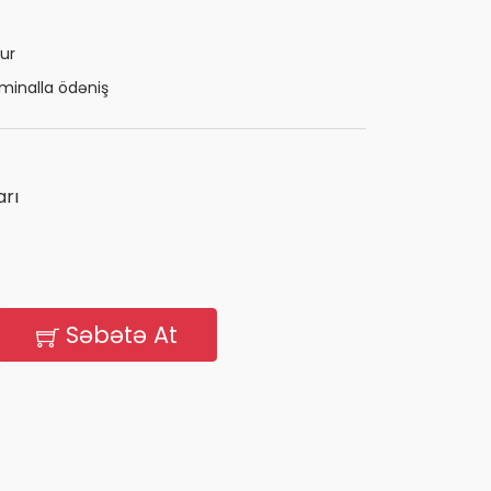
ur
minalla ödəniş
rı
Səbətə At