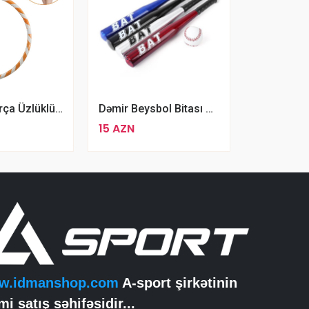
Yumşaq Parça Üzlüklü 87sm Obruch 2kq Ağırlıqda Fitness Halqası
Dəmir Beysbol Bitası Rəngli Alüminium Bat Baseball Sopası
15 AZN
w.idmanshop.com
A-sport şirkətinin
mi satış səhifəsidir...