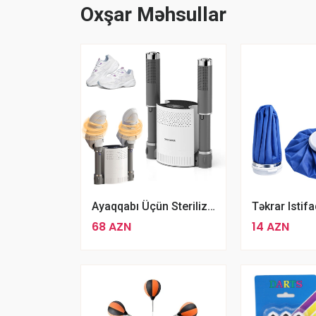
Oxşar Məhsullar
Ayaqqabı Üçün Sterilizasiya Cihazı A-80
68 AZN
14 AZN