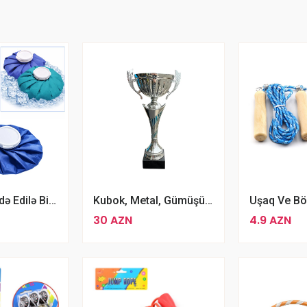
Təkrar Istifadə Edilə Bilən Isti Və Soyuq Kompress Buz Qabı
Kubok, Metal, Gümüşü, 30 Sm
30 AZN
4.9 AZN