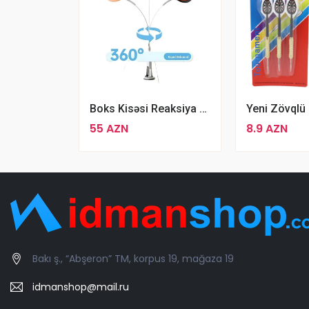
Boks Kisəsi Reaksiya Koordinasiya Topu
55 AZN
8.9 AZN
Bakı ş., “Abşeron” TM, korpus 19, mağaza 19
idmanshop@mail.ru