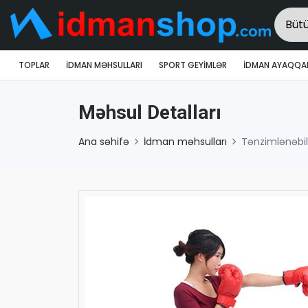
TOPLAR
İDMAN MƏHSULLARI
SPORT GEYIMLƏR
İDMAN AYAQQAB
Məhsul Detalları
Ana səhifə
İdman məhsulları
Tənzimlənəbil