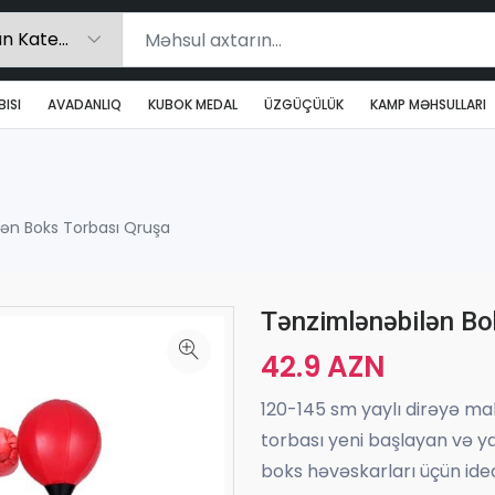
ISI
AVADANLIQ
KUBOK MEDAL
ÜZGÜÇÜLÜK
KAMP MƏHSULLARI
ən Boks Torbası Qruşa
Tənzimlənəbilən Bo
42.9 AZN
120-145 sm yaylı dirəyə m
torbası yeni başlayan və y
boks həvəskarları üçün idea