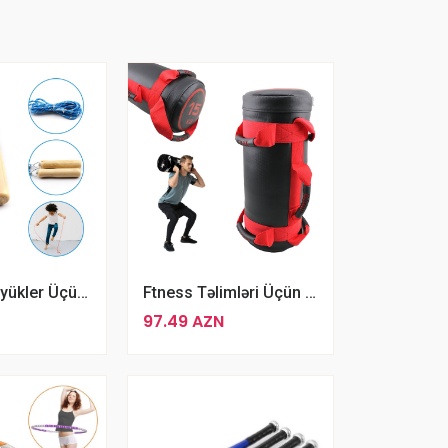
Uşaq Ve Böyükler Üçün Mavi Rengli Taxta Atlanma Ipi
Ftness Təlimləri Üçün Ağırlıq Kisəsi 15 Kq Qırmızı Ağırlıq Kisəsi
97.49 AZN