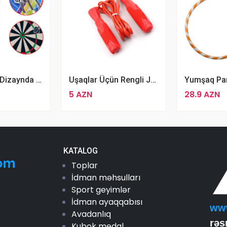
Yeni Zövqlü Dizaynda Üçlü Dart İynəsi Daris
Uşaqlar Üçün Rengli JUMP ROPE Plastik Saplı Sadə Atlama İpi
5 AZN
28.9 AZN
KATALOG
Toplar
İdman məhsulları
Sport geyimlər
İdman ayaqqabısı
ww
Avadanlıq
rəs
Kubok medal