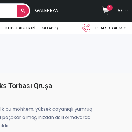
0
GALEREYA
AZ
FUTBOL ALƏTLƏRI
KATALOQ
+994 99 334 23 29
ks Torbası Qruşa
alik bu möhkəm, yüksək dayanıqlı yumruq
a peşəkar olmağınızdan asılı olmayaraq
ldır.