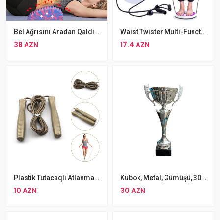
Bel Ağrısını Aradan Qaldırmaq Üçün Yarim Silinder
Waist Twister Multi-Functional Bel İncəldici Disk Arıqladıcı Pilates Yoga
38 AZN
17.4 AZN
Plastik Tutacaqlı Atlanma İpi Kardio Üçün Effektiv Atlanma İpi
Kubok, Metal, Gümüşü, 30 Sm
10 AZN
30 AZN