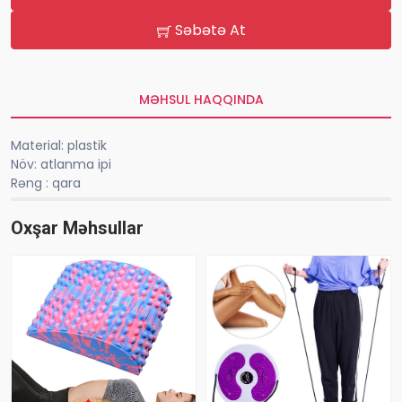
Səbətə At
MƏHSUL HAQQINDA
Material: plastik
Növ: atlanma ipi
Rəng : qara
Oxşar Məhsullar