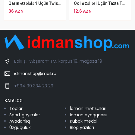
Qarın Əzələləri Üçün Twister Pedallar Twister Pedal Stepper
Qol Əzəlləri Üçün Taxta Tutacaqlı Polad Espander Chest Pull JT-021C
36 AZN
12.6 AZN
Bakı ş., “Abşeron” TM, korpus 19, mağaza 19
idmanshop@mail.ru
+994 99 334 23 29
KATALOG
Toplar
İdman məhsulları
Sport geyimlər
İdman ayaqqabısı
Avadanlıq
Kubok medal
Üzgüçülük
Blog yazıları