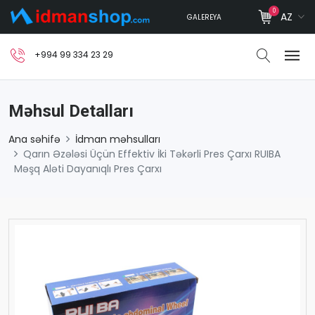
0
AZ
GALEREYA
+994 99 334 23 29
Məhsul Detalları
Ana səhifə
İdman məhsulları
Qarın Əzələsi Üçün Effektiv İki Təkərli Pres Çarxı RUIBA
Məşq Aləti Dayanıqlı Pres Çarxı