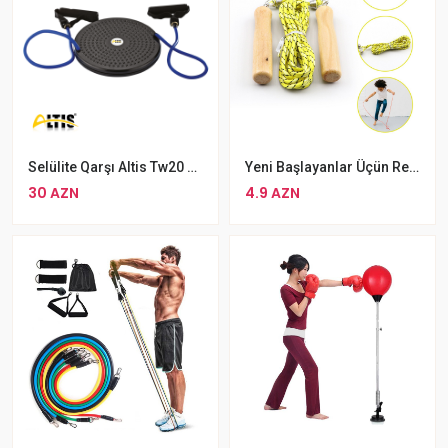
Selülite Qarşı Altis Tw20 Bel İncəldici Twisting Disk Arıqladıcı İkili Jqutlu Disk
Yeni Başlayanlar Üçün Rengli Atlanma İpi Taxta Tutacaqlı Pirqilka
30 AZN
4.9 AZN