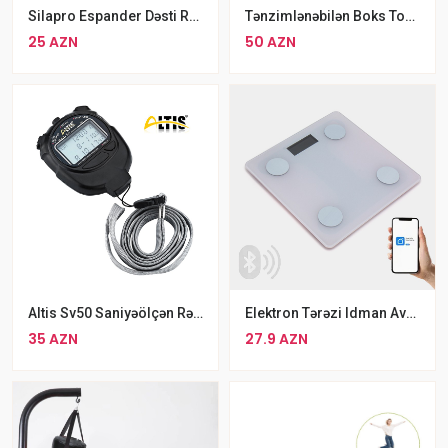
Silapro Espander Dəsti Rəngbərəng 5 Li Jqut
Tənzimlənəbilən Boks Topu Yüksək Dayanıqlı Sürət Boks Təlim Topu Seti
25 AZN
50 AZN
Altis Sv50 Saniyəölçən Rəqəmsal Yaddaş , Qara, M
Elektron Tərəzi Idman Avadanlığı
35 AZN
27.9 AZN