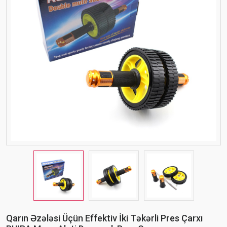
Qarın Əzələsi Üçün Effektiv İki Təkərli Pres Çarxı