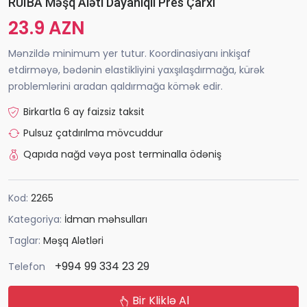
RUIBA Məşq Aləti Dayanıqlı Pres Çarxı
23.9 AZN
Mənzildə minimum yer tutur. Koordinasiyanı inkişaf
etdirməyə, bədənin elastikliyini yaxşılaşdırmağa, kürək
problemlərini aradan qaldırmağa kömək edir.
Birkartla 6 ay faizsiz taksit
Pulsuz çatdırılma mövcuddur
Qapıda nağd vəya post terminalla ödəniş
Kod:
2265
Kategoriya:
İdman məhsulları
Taglar:
Məşq Alətləri
+994 99 334 23 29
Telefon
Bir Kliklə Al