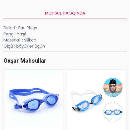
MƏHSUL HAQQINDA
Brend : Ear Plugs
Rəng : Yaşıl
Material
: Silikon
Ölçü : böyüklər üçün
Oxşar Məhsullar