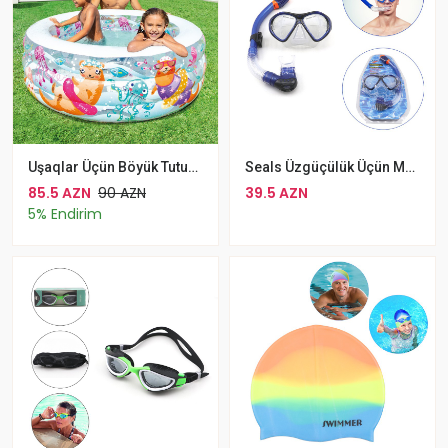
Uşaqlar Üçün Böyük Tutumlu INTEX Dairəvi Şişmə Hovuz Dəsti Akvarium 360L
Seals Üzgüçülük Üçün Maska Boru Ilə Göy
85.5 AZN
90 AZN
39.5 AZN
5% Endirim