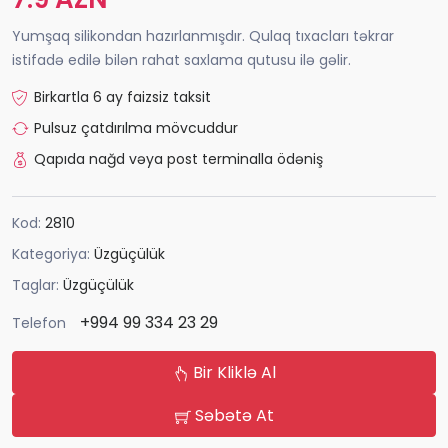
Yumşaq silikondan hazırlanmışdır. Qulaq tıxacları təkrar
istifadə edilə bilən rahat saxlama qutusu ilə gəlir.
Birkartla 6 ay faizsiz taksit
Pulsuz çatdırılma mövcuddur
Qapıda nağd vəya post terminalla ödəniş
Kod:
2810
Kategoriya:
Üzgüçülük
Taglar:
Üzgüçülük
+994 99 334 23 29
Telefon
Bir Kliklə Al
Səbətə At