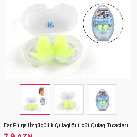
Ear Plugs Üzgüçülük Qulaqlığı 1 cüt Qulaq Tıxacları
7.9 AZN