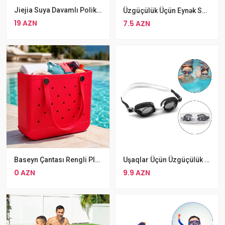
Jiejia Suya Davamlı Polikarbonat Üzgüçülük Eynəyi Düman Əleyhinə Silikon Eynək
Üzgüçülük Üçün Eynək Swim 319AF, Silikon Üzgücülük Eynəyi Mavi
19 AZN
7.5 AZN
Baseyn Çantası Rengli Plaj Çantası
Uşaqlar Üçün Üzgüçülük Eynəyi Suya Davaml Rengli Üzgüçülük Eynəyi
0 AZN
9.9 AZN