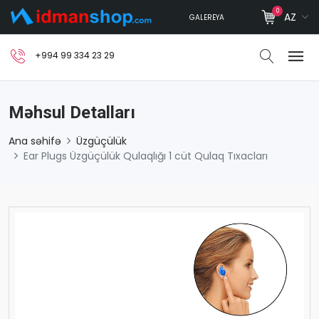
0
AZ
GALEREYA
+994 99 334 23 29
Məhsul Detalları
Ana səhifə
Üzgüçülük
Ear Plugs Üzgüçülük Qulaqlığı 1 cüt Qulaq Tıxacları