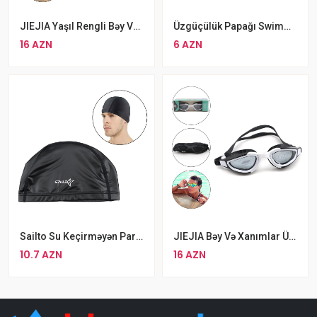
JIEJIA Yaşıl Rengli Bəy Və Xanımlar Üçün Şəffaf Üzgüçülük Eynəyi
Üzgüçülük Papağı Swimmer Rengbereng
16 AZN
6 AZN
Sailto Su Keçirməyən Parça Üzgücülük Papağı
JIEJIA Bəy Və Xanımlar Üçün Qara Rengli Şəffaf Üzgüçülük Eynəyi
10.7 AZN
16 AZN