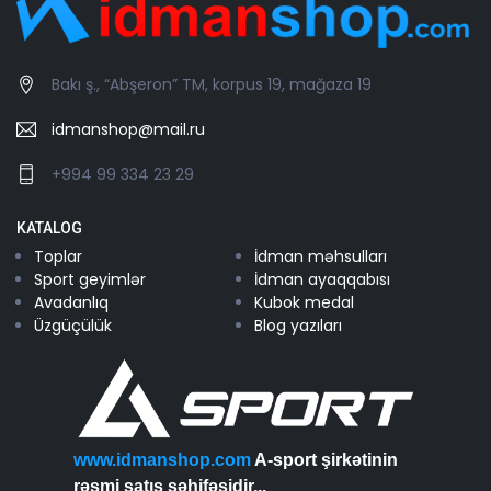
Bakı ş., “Abşeron” TM, korpus 19, mağaza 19
idmanshop@mail.ru
+994 99 334 23 29
KATALOG
Toplar
İdman məhsulları
Sport geyimlər
İdman ayaqqabısı
Avadanlıq
Kubok medal
Üzgüçülük
Blog yazıları
www.idmanshop.com
A-sport şirkətinin
rəsmi satış səhifəsidir...