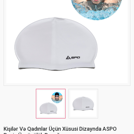
Kişilər Və Qadınlar Üçün Xüsusi Dizaynda ASPO