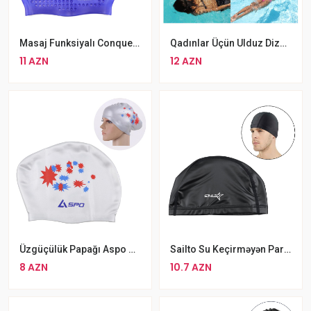
Masaj Funksiyalı Conquest Üzgüçülük Papağı Rengli
Qadınlar Üçün Ulduz Dizaynlı Uzun Saçlar Üçün Silikon Üzgüçülük Papağı
11 AZN
12 AZN
Üzgüçülük Papağı Aspo Uzun Saçlar Üçün Üzgüçülük Papağı
Sailto Su Keçirməyən Parça Üzgücülük Papağı
8 AZN
10.7 AZN