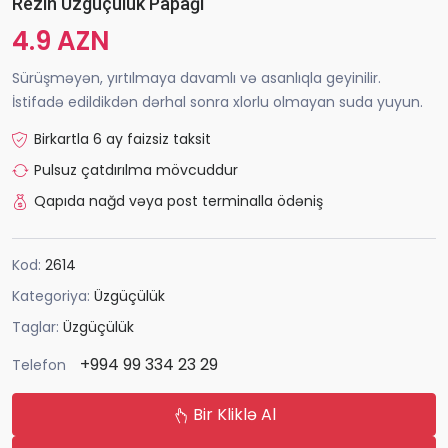
Rezin Üzgüçülük Papağı
4.9 AZN
Sürüşməyən, yırtılmaya davamlı və asanlıqla geyinilir.
İstifadə edildikdən dərhal sonra xlorlu olmayan suda yuyun.
Birkartla 6 ay faizsiz taksit
Pulsuz çatdırılma mövcuddur
Qapıda nağd vəya post terminalla ödəniş
Kod:
2614
Kategoriya:
Üzgüçülük
Taglar:
Üzgüçülük
+994 99 334 23 29
Telefon
Bir Kliklə Al