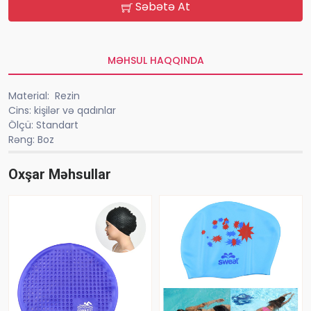
Səbətə At
MƏHSUL HAQQINDA
Material: Rezin
Cins: kişilər və qadınlar
Ölçü: Standart
Rəng: Boz
Oxşar Məhsullar