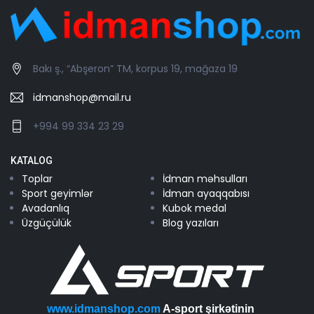
Bakı ş., “Abşeron” TM, korpus 19, mağaza 19
idmanshop@mail.ru
+994 99 334 23 29
KATALOG
Toplar
İdman məhsulları
Sport geyimlər
İdman ayaqqabısı
Avadanlıq
Kubok medal
Üzgüçülük
Blog yazıları
www.idmanshop.com
A-sport şirkətinin