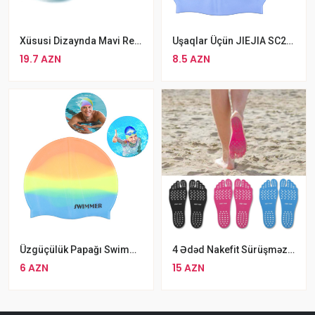
Xüsusi Dizaynda Mavi Rengli Aspo Üzgüçülük Eynəyi
Uşaqlar Üçün JIEJIA SC208 Üzgüçülük Papağı
19.7 AZN
8.5 AZN
Üzgüçülük Papağı Swimmer Rengbereng
4 Ədəd Nakefit Sürüşməz Suya Və Zədəyə Davamlı Dəniz Üçün Ayaqlıq
6 AZN
15 AZN