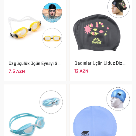
Qadınlar Üçün Ulduz Dizaynlı Uzun Saçlar Üçün Silikon Üzgüçülük Papağı
Üzgüçülük Üçün Eynəyi Swim 319AF, Silikon, Sarı Rengli
12 AZN
7.5 AZN