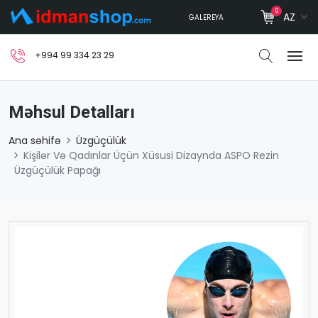
0
AZ
GALEREYA
+994 99 334 23 29
Məhsul Detalları
Ana səhifə
Üzgüçülük
Kişilər Və Qadınlar Üçün Xüsusi Dizaynda ASPO Rezin
Üzgüçülük Papağı