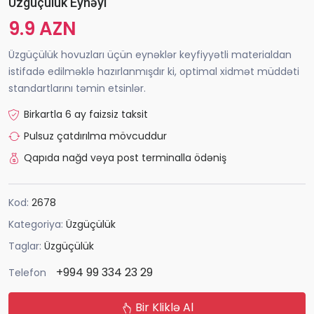
Üzgüçülük Eynəyi
9.9 AZN
Üzgüçülük hovuzları üçün eynəklər keyfiyyətli materialdan
istifadə edilməklə hazırlanmışdır ki, optimal xidmət müddəti
standartlarını təmin etsinlər.
Birkartla 6 ay faizsiz taksit
Pulsuz çatdırılma mövcuddur
Qapıda nağd vəya post terminalla ödəniş
Kod:
2678
Kategoriya:
Üzgüçülük
Taglar:
Üzgüçülük
+994 99 334 23 29
Telefon
Bir Kliklə Al