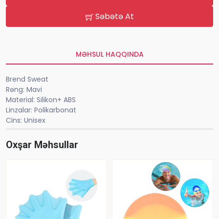
Səbətə At
MƏHSUL HAQQINDA
Brend Sweat
Rəng: Mavi
Material: Silikon+ ABS
Linzalar: Polikarbonat
Cins: Unisex
Oxşar Məhsullar