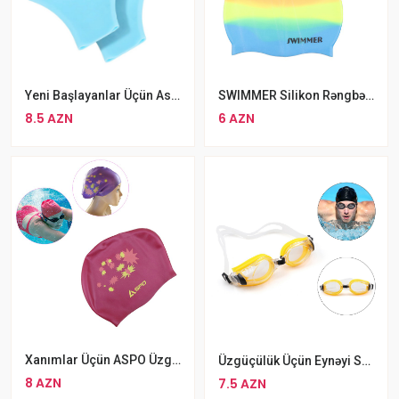
Yeni Başlayanlar Üçün Asan Üzməyə Kömək Edən Silikon Üzgüçülük Əlcəyi
SWIMMER Silikon Rəngbərəng Üzgüçülük Papağı
8.5 AZN
6 AZN
Xanımlar Üçün ASPO Üzgüçülük Papağı
Üzgüçülük Üçün Eynəyi Swim 319AF, Silikon, Sarı Rengli
8 AZN
7.5 AZN