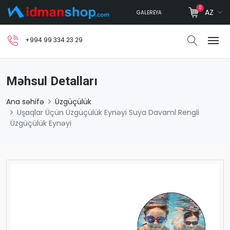
0
AZ
GALEREYA
+994 99 334 23 29
Məhsul Detalları
Ana səhifə
Üzgüçülük
Uşaqlar Üçün Üzgüçülük Eynəyi Suya Davaml Rengli
Üzgüçülük Eynəyi