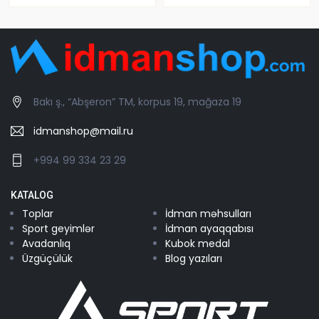
Bakı ş., “Abşeron” TM, korpus 19, mağaza 19
idmanshop@mail.ru
+994 99 334 23 29
KATALOG
Toplar
İdman məhsulları
Sport geyimlər
İdman ayaqqabısı
Avadanlıq
Kubok medal
Üzgüçülük
Blog yazıları