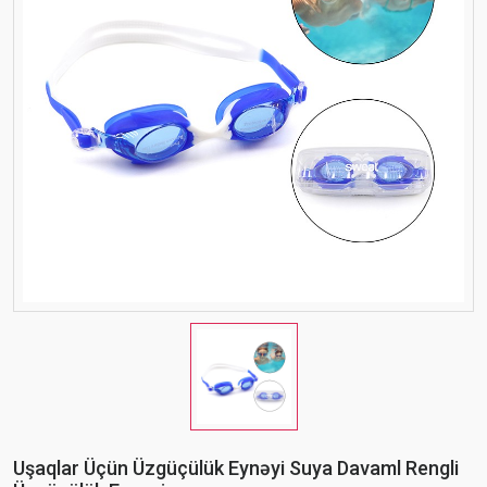
Uşaqlar Üçün Üzgüçülük Eynəyi Suya Davaml Rengli