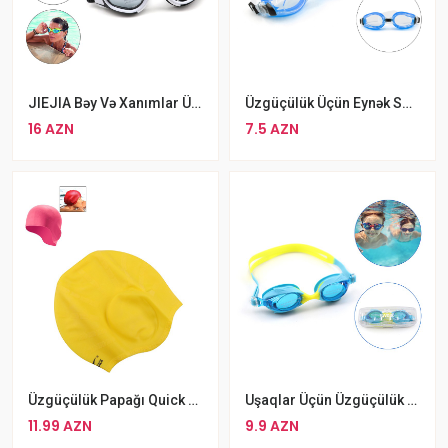
JIEJIA Bəy Və Xanımlar Üçün Qara Rengli Şəffaf Üzgüçülük Eynəyi
Üzgüçülük Üçün Eynək Swim 319AF, Silikon Üzgücülük Eynəyi Mavi
16 AZN
7.5 AZN
Üzgüçülük Papağı Quick Papaq Sarı
Uşaqlar Üçün Üzgüçülük Eynəyi Suya Davaml Rengli Üzgüçülük Eynəyi
11.99 AZN
9.9 AZN