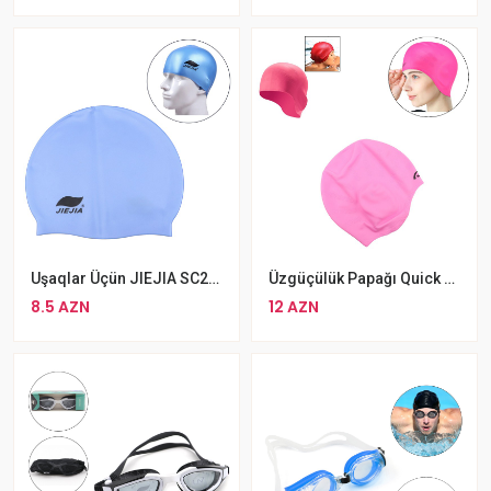
Uşaqlar Üçün JIEJIA SC208 Üzgüçülük Papağı
Üzgüçülük Papağı Quick Papaq Çəhayı
8.5 AZN
12 AZN