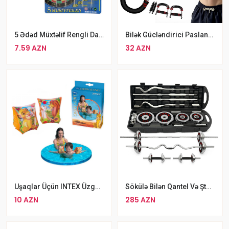
5 Ədəd Müxtəlif Rengli Dart İynəsi
Bilək Gücləndirici Paslanmaz Polad Espander
7.59 AZN
32 AZN
Uşaqlar Üçün INTEX Üzgüçülük Qolluqları Disney Aslan Kralı Personajlı İntex Üzmə Qolluqları
Sökülə Bilən Qantel Və Ştanq Dəsti Toptons Keysdə 55 Kq
10 AZN
285 AZN