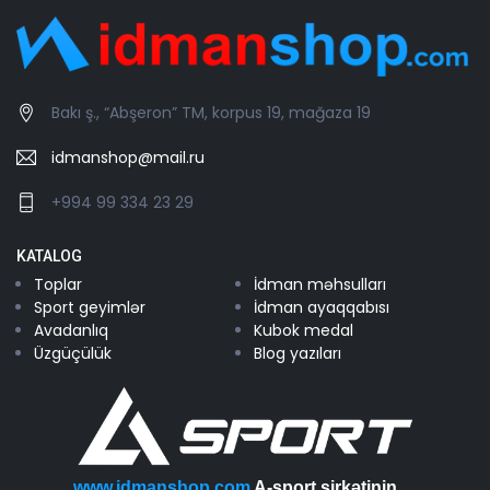
Bakı ş., “Abşeron” TM, korpus 19, mağaza 19
idmanshop@mail.ru
+994 99 334 23 29
KATALOG
Toplar
İdman məhsulları
Sport geyimlər
İdman ayaqqabısı
Avadanlıq
Kubok medal
Üzgüçülük
Blog yazıları
www.idmanshop.com
A-sport şirkətinin