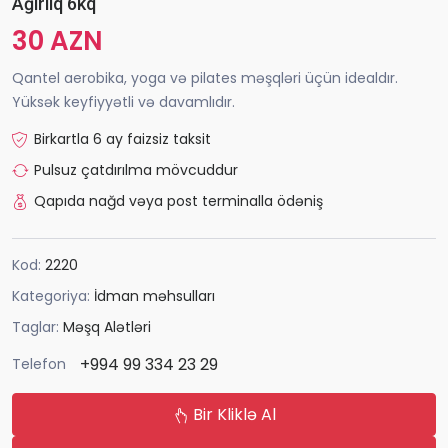
Ağırlıq 6kq
30 AZN
Qantel aerobika, yoga və pilates məşqləri üçün idealdır.
Yüksək keyfiyyətli və davamlıdır.
Birkartla 6 ay faizsiz taksit
Pulsuz çatdırılma mövcuddur
Qapıda nağd vəya post terminalla ödəniş
Kod:
2220
Kategoriya:
İdman məhsulları
Taglar:
Məşq Alətləri
+994 99 334 23 29
Telefon
Bir Kliklə Al