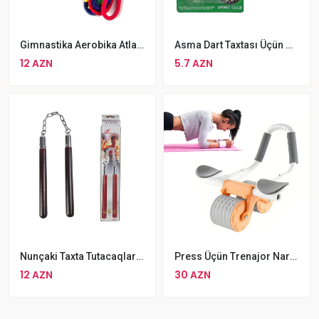
Gimnastika Aerobika Atlama İpi Göy Qurşağı Rəngli Bədii Gimnastika İpi
Asma Dart Taxtası Üçün Maqnitli Dart İynəsi
12 AZN
5.7 AZN
Nunçaki Taxta Tutacaqlar YINGCAI Zəncirli Taxta NunChaku (Numçaka)
Press Üçün Trenajor Narincı Qarın Diz Əzələ Çarxı
12 AZN
30 AZN