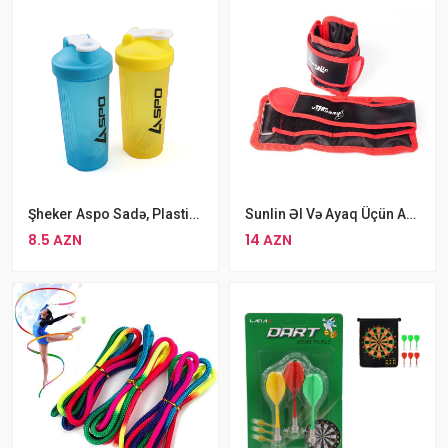
Şheker Aspo Sadə, Plastik, 750 Ml
Sunlin Əl Və Ayaq Üçün Ağırlıq 2 X 0.5kq Dəmir Qumundan Hazırlanmış Velcro Qruz
8.5 AZN
14 AZN