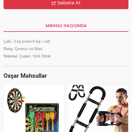
Səbətə At
MƏHSUL HAQQINDA
Çəki: 3 kq (cəmi 6 kq / cüt)
Rəng: Qırmızı və Mavi
Material: Çuqun, Vinil Örtük
Oxşar Məhsullar