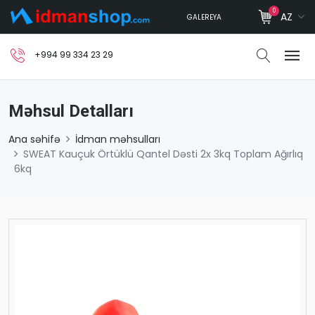
0
AZ
GALEREYA
+994 99 334 23 29
Məhsul Detalları
Ana səhifə
İdman məhsulları
SWEAT Kauçuk Örtüklü Qantel Dəsti 2x 3kq Toplam Ağırlıq
6kq