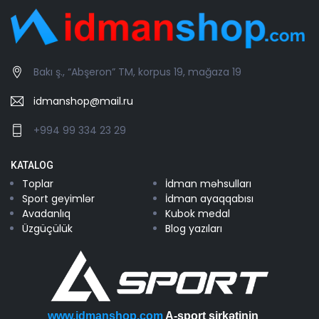
Bakı ş., “Abşeron” TM, korpus 19, mağaza 19
idmanshop@mail.ru
+994 99 334 23 29
KATALOG
Toplar
İdman məhsulları
Sport geyimlər
İdman ayaqqabısı
Avadanlıq
Kubok medal
Üzgüçülük
Blog yazıları
www.idmanshop.com
A-sport şirkətinin