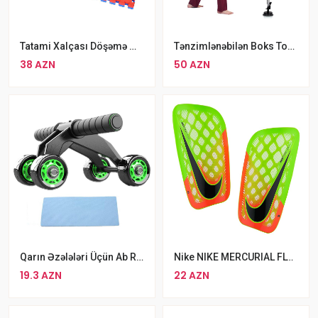
Tatami Xalçası Döşəmə Matı Gimnastika Üçün İkiterefli Mat
Tənzimlənəbilən Boks Topu Yüksək Dayanıqlı Sürət Boks Təlim Topu Seti
38 AZN
50 AZN
Qarın Əzələləri Üçün Ab Roller 4 Təkərli Pres Çarxı
Nike NIKE MERCURIAL FLYLITE Şitqi
19.3 AZN
22 AZN