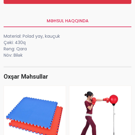
MƏHSUL HAQQINDA
Material: Polad yay, kauçuk
Çəki: 430q
Rəng: Qara
Növ: Bilək
Oxşar Məhsullar