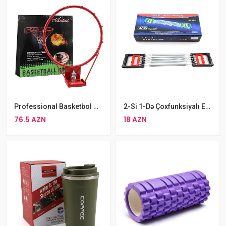
2-Si 1-Də Çoxfunksiyalı Espander Sinə Məşqi Üçün 5 Yaylı Espander
Professional Basketbol Səbəti Davamlı Basketbol Toru Seti
18 AZN
76.5 AZN