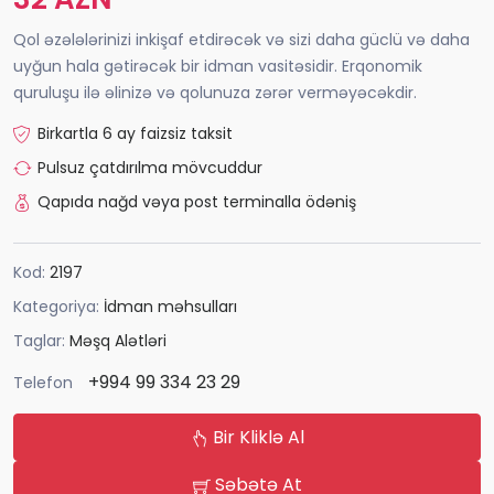
Qol əzələlərinizi inkişaf etdirəcək və sizi daha güclü və daha
uyğun hala gətirəcək bir idman vasitəsidir. Erqonomik
quruluşu ilə əlinizə və qolunuza zərər verməyəcəkdir.
Birkartla 6 ay faizsiz taksit
Pulsuz çatdırılma mövcuddur
Qapıda nağd vəya post terminalla ödəniş
Kod:
2197
Kategoriya:
İdman məhsulları
Taglar:
Məşq Alətləri
+994 99 334 23 29
Telefon
Bir Kliklə Al
Səbətə At