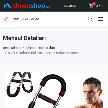
0
AZ
GALEREYA
+994 99 334 23 29
Məhsul Detalları
Ana səhifə
İdman məhsulları
Bilək Gücləndirici Paslanmaz Polad Espander