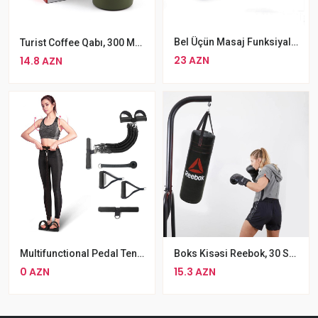
Bel Üçün Masaj Funksiyalı Yüksək Sıxlıqlı Köpük Yoga Masaj Rolleri
Turist Coffee Qabı, 300 Ml, Paslanmaz Polad
23 AZN
14.8 AZN
Multifunctional Pedal Tensioner Dartınma Bandı
Boks Kisəsi Reebok, 30 Sm, Qara Rengli Qruşa
0 AZN
15.3 AZN