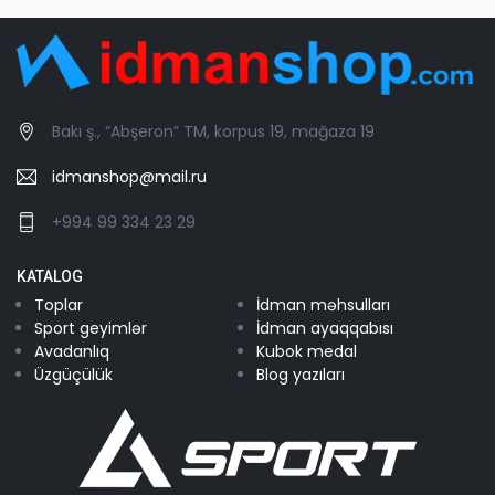
Bakı ş., “Abşeron” TM, korpus 19, mağaza 19
idmanshop@mail.ru
+994 99 334 23 29
KATALOG
Toplar
İdman məhsulları
Sport geyimlər
İdman ayaqqabısı
Avadanlıq
Kubok medal
Üzgüçülük
Blog yazıları