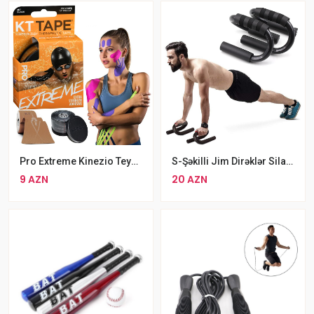
Pro Extreme Kinezio Teyp Yapışqan Kinezioloji Bant
S-Şəkilli Jim Dirəklər Silapro, Qara
9 AZN
20 AZN