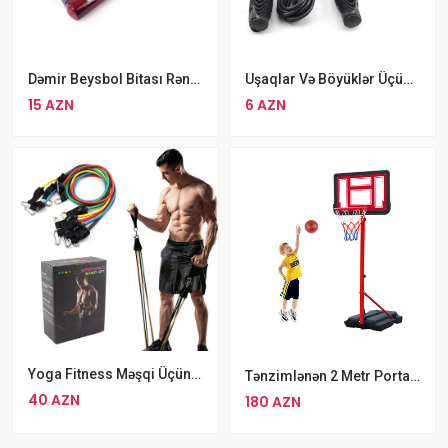
Dəmir Beysbol Bitası Rəngli Alüminium Bat Baseball Sopası
Uşaqlar Və Böyüklər Üçün Rengli Plastik Saplı Sadə Atlama İpi Qaq
15 AZN
6 AZN
Yoga Fitness Məşqi Üçün 11 Parçalı Elastik Lateks Juqut Dəsti Yumuşaq Rezin Bantlar
Tənzimlənən 2 Metr Portativ Basketbol Stendi
40 AZN
180 AZN