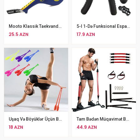
Mooto Klassik Taekvando Lapası Tək
5-I 1-Də Funksional Espander Dəsti Ovuc Barmaq Əl İçi Purjinli Espanderlər
25.5 AZN
17.9 AZN
Uşaq Və Böyüklər Üçün Bədii Gimnastika Çubuğu Rəngli Gimnastika Çubuğu
Tam Bədən Müqavimət Bantları
18 AZN
44.9 AZN