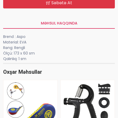
Səbətə At
MƏHSUL HAQQINDA
Brend : Aspo
Material: EVA
Rəng: Rengli
Ölçü: 173 x 60 sm
Qalınlıq: 1 sm
Oxşar Məhsullar