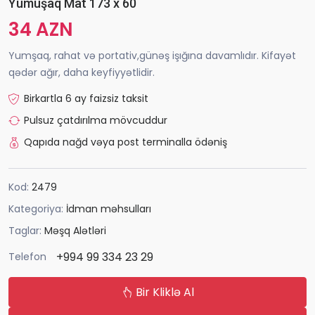
Yumuşaq Mat 173 x 60
34 AZN
Yumşaq, rahat və portativ,günəş işığına davamlıdır. Kifayət
qədər ağır, daha keyfiyyətlidir.
Birkartla 6 ay faizsiz taksit
Pulsuz çatdırılma mövcuddur
Qapıda nağd vəya post terminalla ödəniş
Kod:
2479
Kategoriya:
İdman məhsulları
Taglar:
Məşq Alətləri
+994 99 334 23 29
Telefon
Bir Kliklə Al