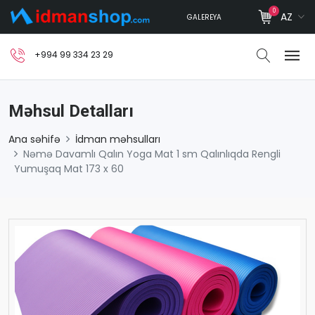
0
AZ
GALEREYA
+994 99 334 23 29
Məhsul Detalları
Ana səhifə
İdman məhsulları
Nəmə Davamlı Qalın Yoga Mat 1 sm Qalınlıqda Rengli
Yumuşaq Mat 173 x 60