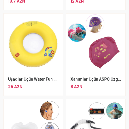
19.7 AZN
12 AZN
Xanımlar Üçün ASPO Üzgüçülük Papağı
Üşaqlar Üçün Water Fun Şişmə Üzgüçülük Şarı Hava İlə Şişirilən Üzmə Şarı
8 AZN
25 AZN