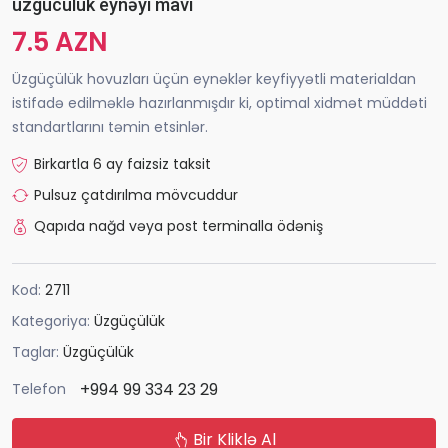
üzgücülük eynəyi mavi
7.5 AZN
Üzgüçülük hovuzları üçün eynəklər keyfiyyətli materialdan
istifadə edilməklə hazırlanmışdır ki, optimal xidmət müddəti
standartlarını təmin etsinlər.
Birkartla 6 ay faizsiz taksit
Pulsuz çatdırılma mövcuddur
Qapıda nağd vəya post terminalla ödəniş
Kod:
2711
Kategoriya:
Üzgüçülük
Taglar:
Üzgüçülük
+994 99 334 23 29
Telefon
Bir Kliklə Al