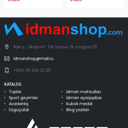
Bakı ş., “Abşeron” TM, korpus 19, mağaza 19
idmanshop@mail.ru
+994 99 334 23 29
KATALOG
Toplar
İdman məhsulları
Sport geyimlər
İdman ayaqqabısı
Avadanlıq
Kubok medal
Üzgüçülük
Blog yazıları