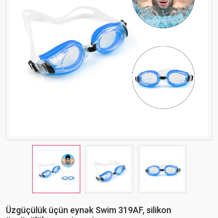
Üzgüçülük üçün eynək Swim 319AF, silikon