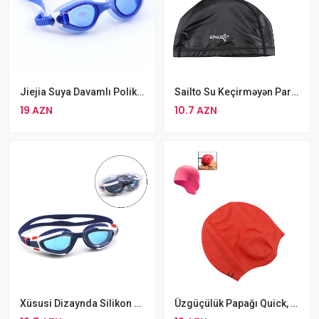
Jiejia Suya Davamlı Polikarbonat Üzgüçülük Eynəyi Düman Əleyhinə Silikon Eynək
Sailto Su Keçirməyən Parça Üzgücülük Papağı
19 AZN
10.7 AZN
Xüsusi Dizaynda Silikon Aspo Üzgüçülük Eynəyi
Üzgüçülük Papağı Quick, Qulaqlı, Qırmızı