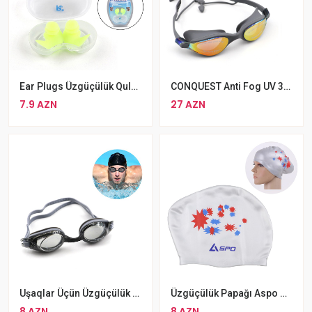
Ear Plugs Üzgüçülük Qulaqlığı 1 Cüt Qulaq Tıxacları
CONQUEST Anti Fog UV 380 Üzgüçülük Eynəyi 02
7.9 AZN
27 AZN
Uşaqlar Üçün Üzgüçülük Üçün Eynək Altis 01 Boz Rengli
Üzgüçülük Papağı Aspo Uzun Saçlar Üçün Üzgüçülük Papağı
8 AZN
8 AZN