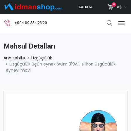
0
AZ
GALEREYA
+994 99 334 23 29
Məhsul Detalları
Ana səhifə
Üzgüçülük
Üzgüçülük üçün eynək Swim 319AF, silikon üzgücülük
eynəyi mavi