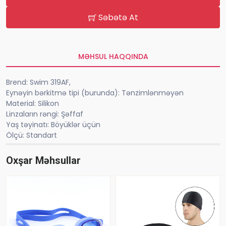
Səbətə At
MƏHSUL HAQQINDA
Brend: Swim 319AF,
Eynəyin bərkitmə tipi (burunda): Tənzimlənməyən
Material: Silikon
Linzaların rəngi: Şəffaf
Yaş təyinatı: Böyüklər üçün
Ölçü: Standart
Oxşar Məhsullar