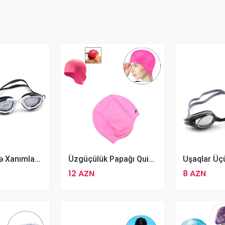
JIEJIA Bəy Və Xanımlar Üçün Qara Rengli Şəffaf Üzgüçülük Eynəyi
Üzgüçülük Papağı Quick Papaq Çəhayı
12 AZN
8 AZN