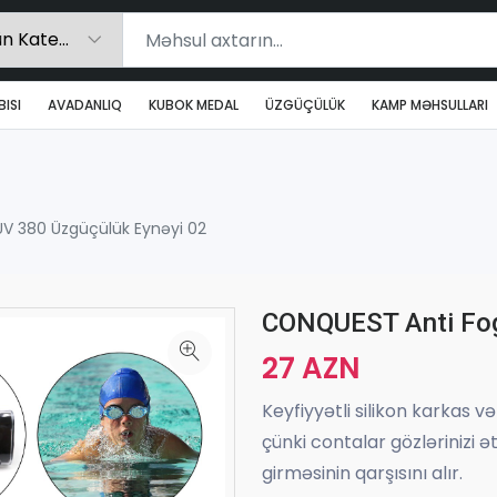
ISI
AVADANLIQ
KUBOK MEDAL
ÜZGÜÇÜLÜK
KAMP MƏHSULLARI
V 380 Üzgüçülük Eynəyi 02
CONQUEST Anti Fog
27 AZN
Keyfiyyətli silikon karkas 
çünki contalar gözlərinizi ə
girməsinin qarşısını alır.