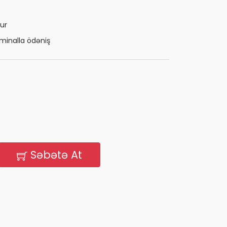
ur
minalla ödəniş
Səbətə At