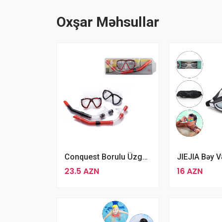
Oxşar Məhsullar
Conquest Borulu Üzgüçülük Maskası Çeşiddə
23.5 AZN
16 AZN