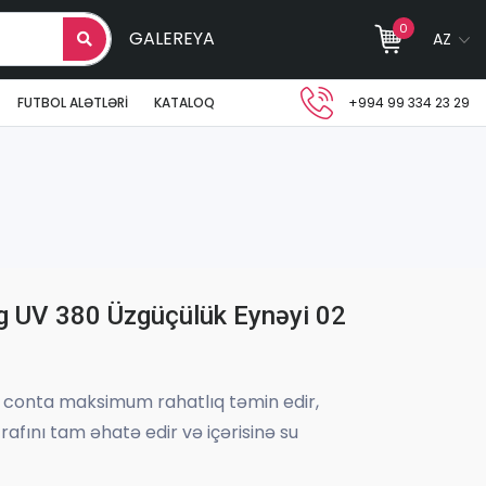
0
GALEREYA
AZ
FUTBOL ALƏTLƏRI
KATALOQ
+994 99 334 23 29
 UV 380 Üzgüçülük Eynəyi 02
və conta maksimum rahatlıq təmin edir,
trafını tam əhatə edir və içərisinə su