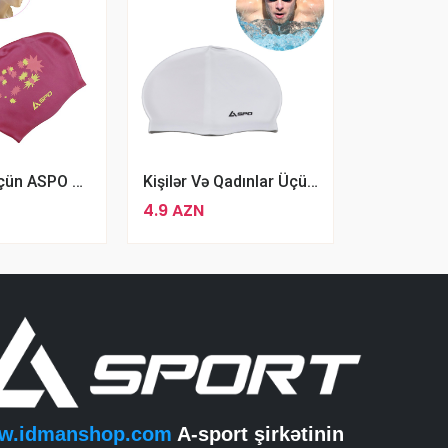
Xanımlar Üçün ASPO Üzgüçülük Papağı
Kişilər Və Qadınlar Üçün Xüsusi Dizaynda ASPO Rezin Üzgüçülük Papağı
4.9 AZN
w.idmanshop.com
A-sport şirkətinin