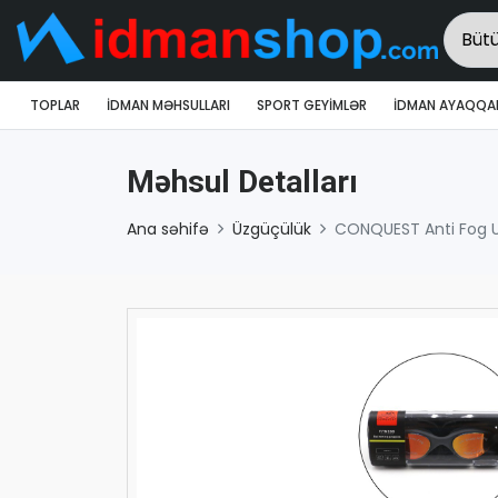
TOPLAR
İDMAN MƏHSULLARI
SPORT GEYIMLƏR
İDMAN AYAQQAB
Məhsul Detalları
Ana səhifə
Üzgüçülük
CONQUEST Anti Fog U