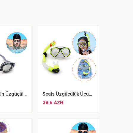
Uşaqlar Üçün Üzgüçülük Üçün Eynək Altis 01 Boz Rengli
Seals Üzgüçülük Üçün Maska Boru Ilə
39.5 AZN