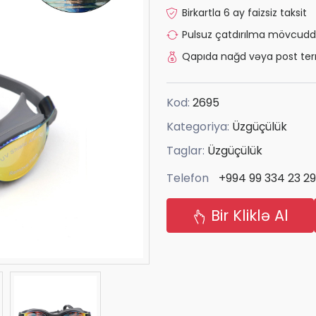
Birkartla 6 ay faizsiz taksit
Pulsuz çatdırılma mövcudd
Qapıda nağd vəya post ter
Kod:
2695
Kategoriya:
Üzgüçülük
Taglar:
Üzgüçülük
Telefon
+994 99 334 23 29
Bir Kliklə Al