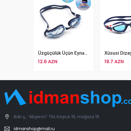
Üzgüçülük Üçün Eynək Altis ADG-05 Anti Fog UV 02 Eynək
12.6 AZN
19.7 AZN
Bakı ş., “Abşeron” TM, korpus 19, mağaza 19
idmanshop@mail.ru