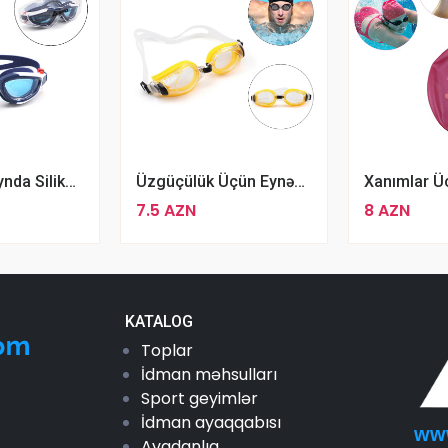
Xüsusi Dizaynda Silikon Aspo Üzgüçülük Eynəyi
Üzgüçülük Üçün Eynəyi Swim 319AF, Silikon, Sarı Rengli
8 AZN
7.5 AZN
KATALOG
Toplar
İdman məhsulları
Sport geyimlər
İdman ayaqqabısı
ww
Avadanlıq