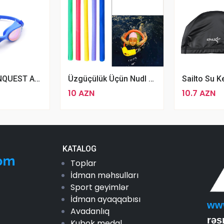
Peşəkar CONQUEST Anti Fog UV 380 Üzgüçülük Eynəyi 01
Üzgüçülük Üçün Nudl Aspo Rengbərəng Çeşiddə
10 AZN
10.7 AZN
KATALOG
Toplar
İdman məhsulları
Sport geyimlər
İdman ayaqqabısı
ww
Avadanlıq
rəs
Kubok medal