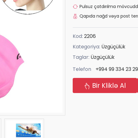
Pulsuz çatdırılma mövcudd
Qapıda nağd vəya post ter
Kod:
2206
Kategoriya:
Üzgüçülük
Taglar:
Üzgüçülük
Telefon
+994 99 334 23 29
Bir Kliklə Al