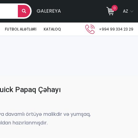
0
GALEREYA
AZ
FUTBOL ALƏTLƏRI
KATALOQ
+994 99 334 23 29
uick Papaq Çəhayı
ya davamlı örtüyə malikdir və yumşaq,
ldan hazırlanmışdır.