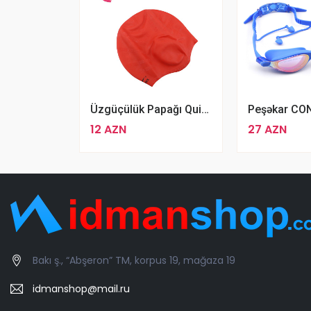
Üzgüçülük Papağı Quick, Qulaqlı, Qırmızı
12 AZN
27 AZN
Bakı ş., “Abşeron” TM, korpus 19, mağaza 19
idmanshop@mail.ru