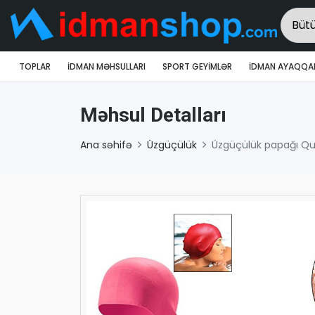
TOPLAR
İDMAN MƏHSULLARI
SPORT GEYIMLƏR
İDMAN AYAQQAB
Məhsul Detalları
Ana səhifə
Üzgüçülük
Üzgüçülük papağı Qu