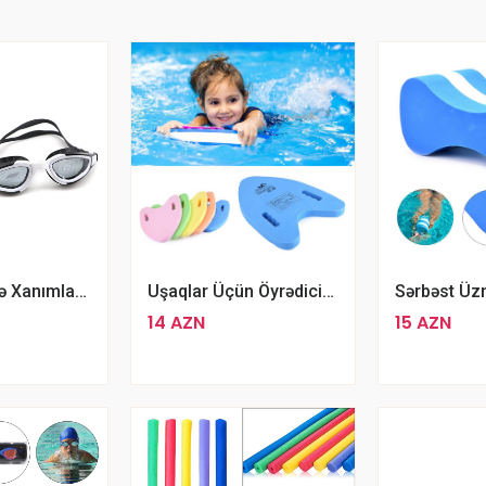
JIEJIA Bəy Və Xanımlar Üçün Qara Rengli Şəffaf Üzgüçülük Eynəyi
Uşaqlar Üçün Öyrədici Tutacaqlı Conquest Üzgüçülük Təlim Lövhəsi
15 AZN
14 AZN