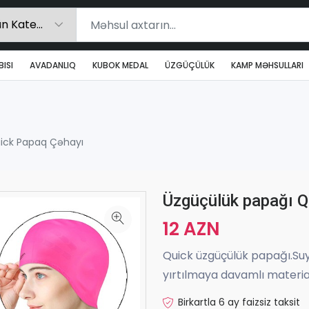
ISI
AVADANLIQ
KUBOK MEDAL
ÜZGÜÇÜLÜK
KAMP MƏHSULLARI
ick Papaq Çəhayı
Üzgüçülük papağı Q
12 AZN
Quick üzgüçülük papağı.Su
yırtılmaya davamlı materia
Birkartla 6 ay faizsiz taksit