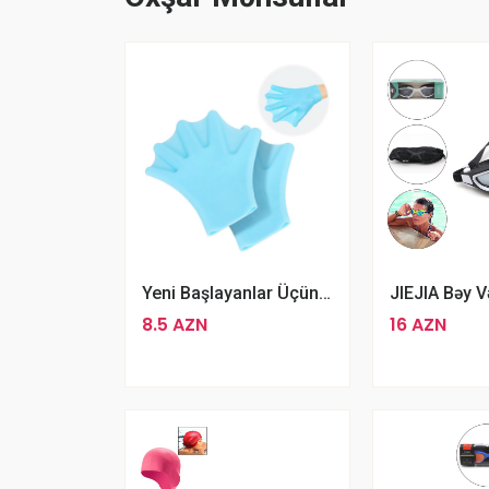
Yeni Başlayanlar Üçün Asan Üzməyə Kömək Edən Silikon Üzgüçülük Əlcəyi
8.5 AZN
16 AZN