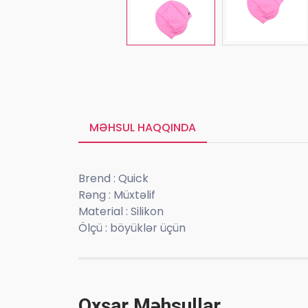
MƏHSUL HAQQINDA
Brend : Quick
Rəng : Müxtəlif
Material : Silikon
Ölçü : böyüklər üçün
Oxşar Məhsullar