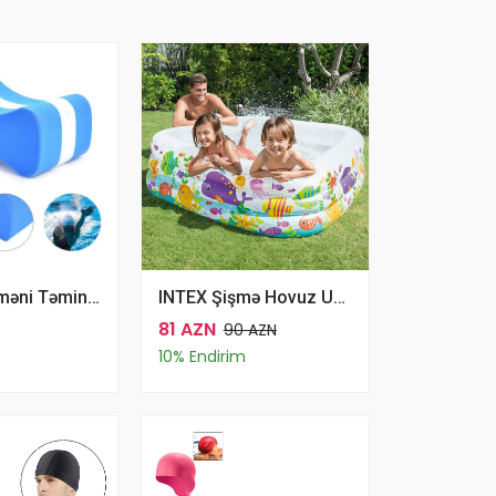
Sərbəst Üzməni Təmin Edən EVA Suya Davamlı Köpük Plitə Üzgüçülük Üçün Piltə
INTEX Şişmə Hovuz Uşaqlar Üçün Aquarium Şişmə Bağ Hovuzu Akvarium 159*50 Sm
81 AZN
90 AZN
10% Endirim