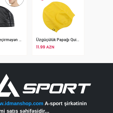
Sailto Su Keçirməyən Parça Üzgücülük Papağı
Üzgüçülük Papağı Quick Papaq Sarı
11.99 AZN
w.idmanshop.com
A-sport şirkətinin
mi satış səhifəsidir...