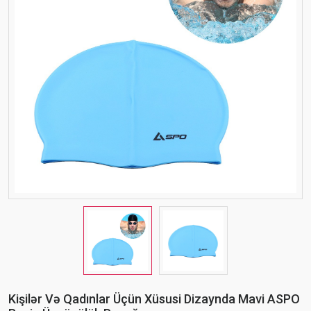
Kişilər Və Qadınlar Üçün Xüsusi Dizaynda Mavi ASPO