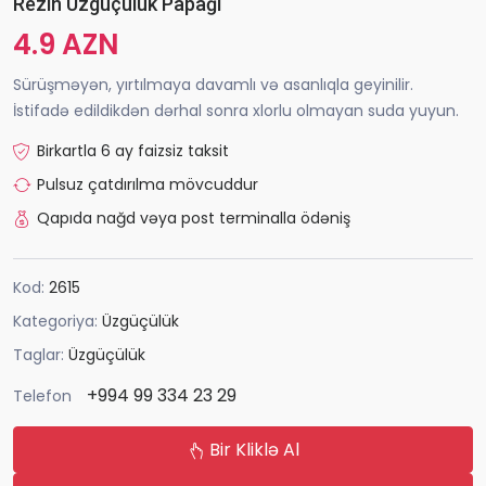
Rezin Üzgüçülük Papağı
4.9 AZN
Sürüşməyən, yırtılmaya davamlı və asanlıqla geyinilir.
İstifadə edildikdən dərhal sonra xlorlu olmayan suda yuyun.
Birkartla 6 ay faizsiz taksit
Pulsuz çatdırılma mövcuddur
Qapıda nağd vəya post terminalla ödəniş
Kod:
2615
Kategoriya:
Üzgüçülük
Taglar:
Üzgüçülük
+994 99 334 23 29
Telefon
Bir Kliklə Al