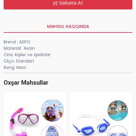
Səbətə At
MƏHSUL HAQQINDA
Brend : ASPO
Material: Rezin
Cins: kişilər və qadınlar
Ölçü: Standart
Rəng: Mavi
Oxşar Məhsullar