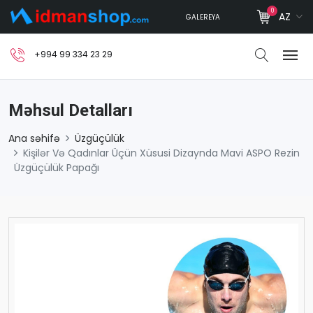
0
AZ
GALEREYA
+994 99 334 23 29
Məhsul Detalları
Ana səhifə
Üzgüçülük
Kişilər Və Qadınlar Üçün Xüsusi Dizaynda Mavi ASPO Rezin
Üzgüçülük Papağı