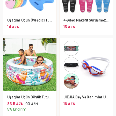
4 Ədəd Nakefit Sürüşməz Suya Və Zədəyə Davamlı Dəniz Üçün Ayaqlıq
Uşaqlar Üçün Öyrədici Tutacaqlı Conquest Üzgüçülük Təlim Lövhəsi
15 AZN
14 AZN
Uşaqlar Üçün Böyük Tutumlu INTEX Dairəvi Şişmə Hovuz Dəsti Akvarium 360L
JIEJIA Bəy Və Xanımlar Üçün Rengli Şəffaf Üzgüçülük Eynəyi
85.5 AZN
90 AZN
16 AZN
5% Endirim