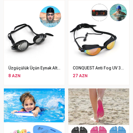
Üzgüçülük Üçün Eynək Altis 02, Silikon, Qara Rengli
CONQUEST Anti Fog UV 380 Üzgüçülük Eynəyi 01
8 AZN
27 AZN