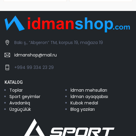
Bakı ş., “Abşeron” TM, korpus 19, mağaza 19
idmanshop@mail.ru
+994 99 334 23 29
KATALOG
Toplar
İdman məhsulları
Sport geyimlər
İdman ayaqqabısı
Avadanlıq
Kubok medal
Üzgüçülük
Blog yazıları