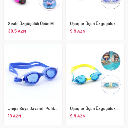
Seals Üzgüçülük Üçün Maska Boru Ilə Pink
Uşaqlar Üçün Üzgüçülük Eynəyi Suya Davaml Rengli Üzgüçülük Eynəyi
39.5 AZN
9.9 AZN
Jiejia Suya Davamlı Polikarbonat Üzgüçülük Eynəyi Düman Əleyhinə Silikon Eynək
Uşaqlar Üçün Üzgüçülük Eynəyi Suya Davaml Rengli Üzgüçülük Eynəyi
19 AZN
9.9 AZN