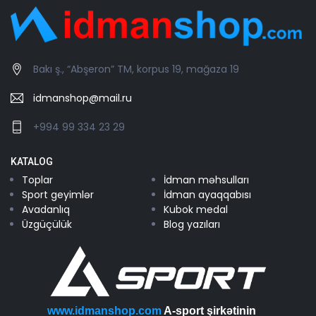
Bakı ş., “Abşeron” TM, korpus 19, mağaza 19
idmanshop@mail.ru
+994 99 334 23 29
KATALOG
Toplar
İdman məhsulları
Sport geyimlər
İdman ayaqqabısı
Avadanlıq
Kubok medal
Üzgüçülük
Blog yazıları
www.idmanshop.com
A-sport şirkətinin