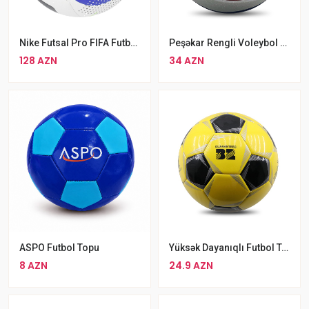
Nike Futsal Pro FIFA Futbol Topu
Peşəkar Rengli Voleybol Topu Aspo Super Soft Touch Voleybol Topu
128 AZN
34 AZN
ASPO Futbol Topu
Yüksək Dayanıqlı Futbol Topu 5 Nömrəli
8 AZN
24.9 AZN