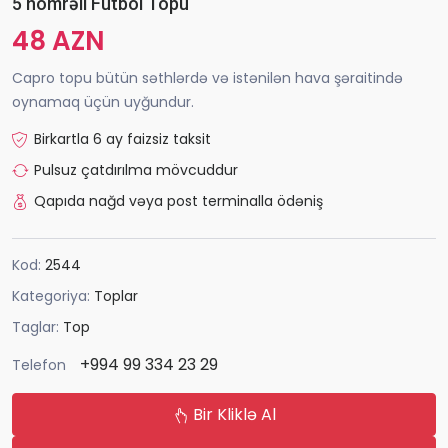
5 nömrəli Futbol Topu
48 AZN
Capro topu bütün səthlərdə və istənilən hava şəraitində
oynamaq üçün uyğundur.
Birkartla 6 ay faizsiz taksit
Pulsuz çatdırılma mövcuddur
Qapıda nağd vəya post terminalla ödəniş
Kod:
2544
Kategoriya:
Toplar
Taglar:
Top
+994 99 334 23 29
Telefon
Bir Kliklə Al