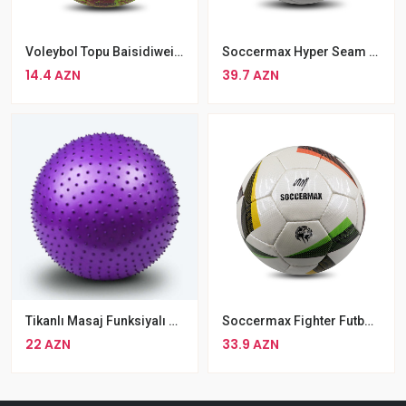
Voleybol Topu Baisidiwei Rengli Voleybol Topu Sarı Rengli
Soccermax Hyper Seam Nömrə 5 Futbol Topu
14.4 AZN
39.7 AZN
Tikanlı Masaj Funksiyalı Yoga Pilates Topu Rengli Aerobik Gimnastika Topu 65 Sm
Soccermax Fighter Futbol Topu N 5 Futbol Topu
22 AZN
33.9 AZN