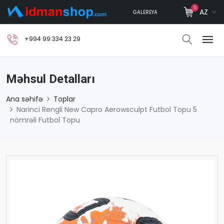
0
AZ
GALEREYA
+994 99 334 23 29
Məhsul Detalları
Ana səhifə
Toplar
Narinci Rengli New Capro Aerowsculpt Futbol Topu 5
nömrəli Futbol Topu