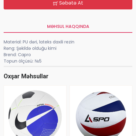
Səbətə At
MƏHSUL HAQQINDA
Material: PU dəri, lateks daxili rezin
Rəng: Şəkildə olduğu kimi
Brend: Capro
Topun ölçüsü: №5
Oxşar Məhsullar