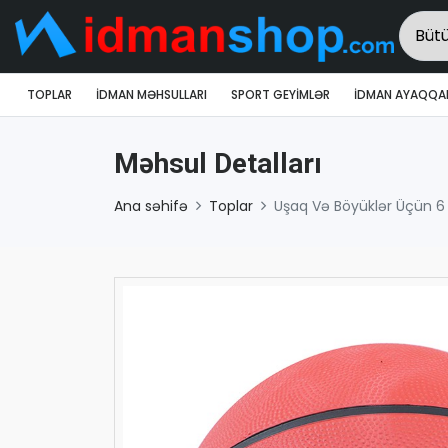
TOPLAR
İDMAN MƏHSULLARI
SPORT GEYIMLƏR
İDMAN AYAQQAB
Məhsul Detalları
Ana səhifə
Toplar
Uşaq Və Böyüklər Üçün 6