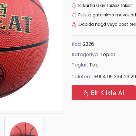
Birkartla 6 ay faizsiz taksit
Pulsuz çatdırılma mövcudd
Qapıda nağd vəya post ter
Kod:
2326
Kategoriya:
Toplar
Taglar:
Top
Telefon
+994 99 334 23 29
Bir Kliklə Al