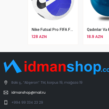
Nike Futsal Pro FIFA Futbol Topu
128 AZN
18.9 AZN
Bakı ş., “Abşeron” TM, korpus 19, mağaza 19
idmanshop@mail.ru
+994 99 334 23 29