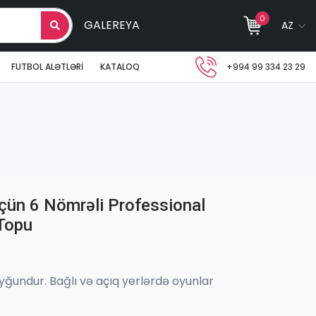
0
GALEREYA
AZ
FUTBOL ALƏTLƏRI
KATALOQ
+994 99 334 23 29
çün 6 Nömrəli Professional
Topu
yğundur. Bağlı və açıq yerlərdə oyunlar