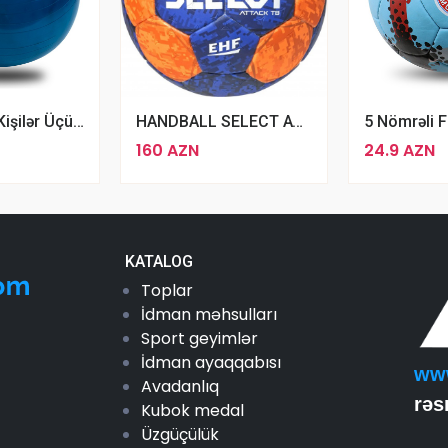
Qadınlar Və Kişilər Üçün Sweat Yoga Pilates Topu 65sm Fitness Topu
HANDBALL SELECT ATTACK TB (EHF APPROVED)
160 AZN
24.9 AZN
KATALOG
Toplar
İdman məhsulları
Sport geyimlər
İdman ayaqqabısı
ww
Avadanlıq
rəs
Kubok medal
Üzgüçülük