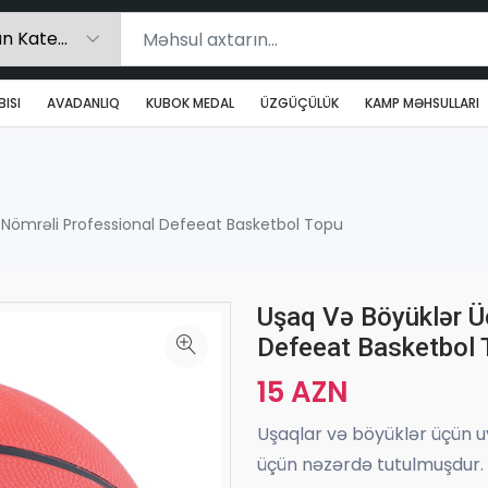
ISI
AVADANLIQ
KUBOK MEDAL
ÜZGÜÇÜLÜK
KAMP MƏHSULLARI
 Nömrəli Professional Defeeat Basketbol Topu
Uşaq Və Böyüklər Ü
Defeeat Basketbol 
15 AZN
Uşaqlar və böyüklər üçün u
üçün nəzərdə tutulmuşdur.