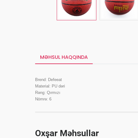
MƏHSUL HAQQINDA
Brend: Defeeat
Material: PU dəri
Rəng: Qırmızı
Nömrə: 6
Oxşar Məhsullar