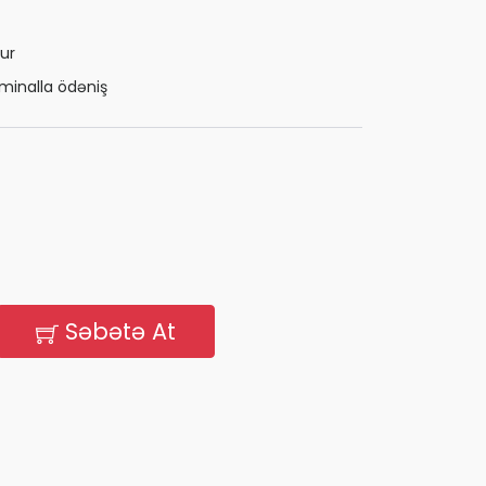
ur
minalla ödəniş
Səbətə At