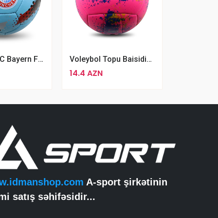
5 Nömrəli FC Bayern Futbol Topu Mavi FC Bayern München Futbol Topu
Voleybol Topu Baisidiwei Rengli Voleybol Topu Pink
14.4 AZN
w.idmanshop.com
A-sport şirkətinin
mi satış səhifəsidir...