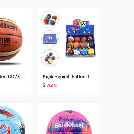
Orijinal Molten GG7X Basketbol Topu Rəsmi FİBA Təstiqli 7 Ölçülü Peşəkar Basketboll Topu
Kiçik Həcimli Futbol Topu Sport Meeting Rəngli Məşq Topu
3 AZN