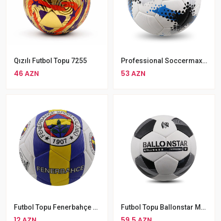
Qızılı Futbol Topu 7255
Professional Soccermax Futbol Topu Mazi Dizaynda 5 Nömrəli Orjinal Soccermax Futbol Topu
46 AZN
53 AZN
Futbol Topu Fenerbahçe 5 Nömrə Futbol Topu
Futbol Topu Ballonstar MAQ-152 Dəri Nomre 5
12 AZN
59.5 AZN