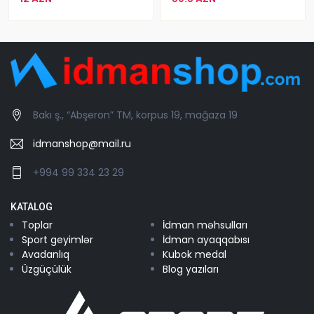
Bakı ş., “Abşeron” TM, korpus 19, mağaza 19
idmanshop@mail.ru
+994 99 334 23 29
KATALOG
Toplar
İdman məhsulları
Sport geyimlər
İdman ayaqqabısı
Avadanlıq
Kubok medal
Üzgüçülük
Blog yazıları