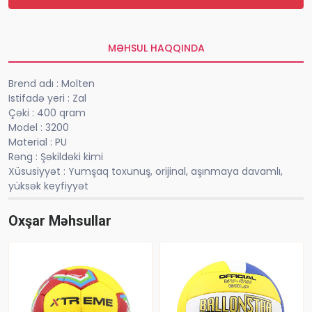
MƏHSUL HAQQINDA
Brend adı : Molten
Istifadə yeri : Zal
Çəki : 400 qram
Model : 3200
Material : PU
Rəng : Şəkildəki kimi
Xüsusiyyət : Yumşaq toxunuş, orijinal, aşınmaya davamlı,
yüksək keyfiyyət
Oxşar Məhsullar