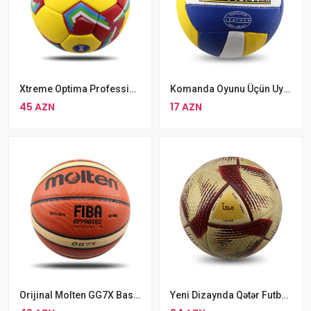
Xtreme Optima Professional Həndbol Topu Ölçüsü 3 PU Dəri Narıncı Rəngli Əl Tikişli Həndbol Topu
Komanda Oyunu Üçün Uyğun Rəngli Ballonstar SV-4W Voleybol Topu Voleybol Təlim Topu
45 AZN
17 AZN
Orijinal Molten GG7X Basketbol Topu Rəsmi FİBA Təstiqli 7 Ölçülü Peşəkar Basketboll Topu
Yeni Dizaynda Qətər Futbol Topu №5 Dünya Kupası Traditions