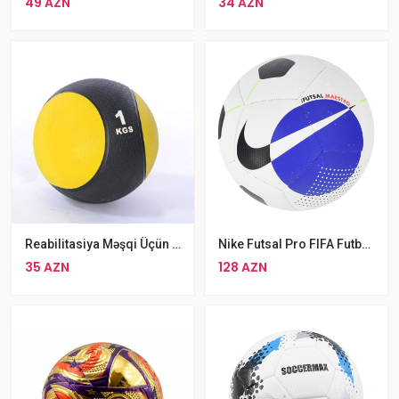
49 AZN
34 AZN
Reabilitasiya Məşqi Üçün 1Kq Fitness Topu Pilates Topu Qol Məşqi Üçün Məşq Topu
Nike Futsal Pro FIFA Futbol Topu
35 AZN
128 AZN