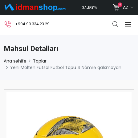
0
AZ
GALEREYA
+994 99 334 23 29
Məhsul Detalları
Ana səhifə
Toplar
Yeni Molten Futsal Futbol Topu 4 Nömrə qalxmayan