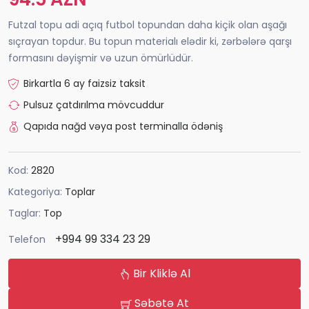
Futzal topu adi açıq futbol topundan daha kiçik olan aşağı
sıçrayan topdur. Bu topun materialı elədir ki, zərbələrə qarşı
formasını dəyişmir və uzun ömürlüdür.
Birkartla 6 ay faizsiz taksit
Pulsuz çatdırılma mövcuddur
Qapıda nağd vəya post terminalla ödəniş
Kod:
2820
Kategoriya:
Toplar
Taglar:
Top
+994 99 334 23 29
Telefon
Bir Kliklə Al
Səbətə At