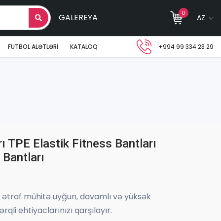
0
GALEREYA
AZ
FUTBOL ALƏTLƏRI
KATALOQ
+994 99 334 23 29
ı TPE Elastik Fitness Bantları
 Bantları
rı ətraf mühitə uyğun, davamlı və yüksək
ərqli ehtiyaclarınızı qarşılayır.