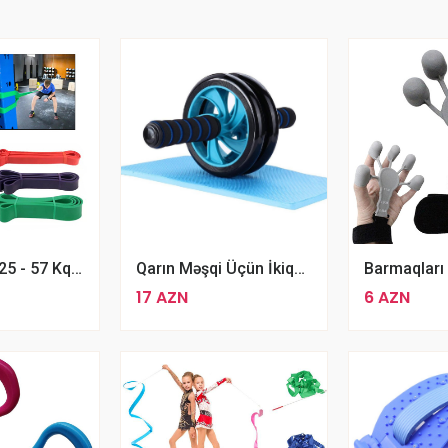
Elastik Bant 25 - 57 Kq Çəkili Dairəvi Jqut
Qarın Məşqi Üçün İkiqat Təkərli Yousheng Roller Fitness Təlim Avadanlığı
17 AZN
6 AZN