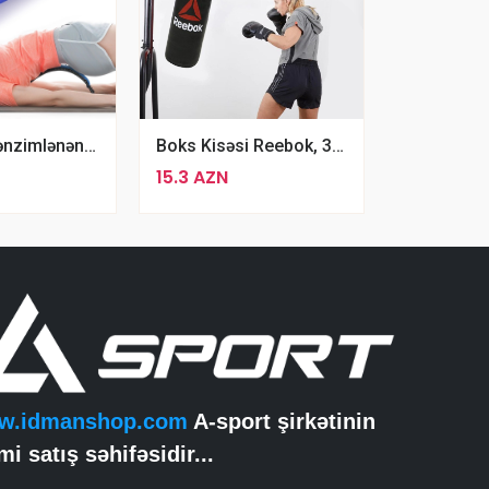
Bel Üçün Tənzimlənən Lumbar Sine Reliever 3 Hissəli Masaj Aləti
Boks Kisəsi Reebok, 30 Sm, Qara Rengli Qruşa
15.3 AZN
w.idmanshop.com
A-sport şirkətinin
mi satış səhifəsidir...