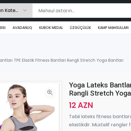
ISI
AVADANLIQ
KUBOK MEDAL
ÜZGÜÇÜLÜK
KAMP MƏHSULLARI
ntları TPE Elastik Fitness Bantları Rəngli Stretch Yoga Bantları
Yoga Lateks Bantlar
Rəngli Stretch Yoga
12 AZN
Təbii lateks fitness bantla
elastikdir. Müxtəlif rənglər f