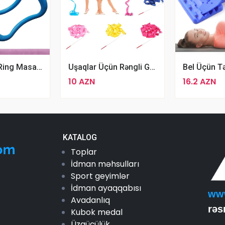
Aspo Yoga-Ring Masaj Aləti
Uşaqlar Üçün Rəngli Gimnastika Lenti 4Metr Bədii Gimnastika Lenti
10 AZN
16.2 AZN
KATALOG
Toplar
İdman məhsulları
Sport geyimlər
İdman ayaqqabısı
ww
Avadanlıq
rəs
Kubok medal
Üzgüçülük