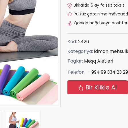
Birkartla 6 ay faizsiz taksit
Pulsuz çatdırılma mövcudd
Qapıda nağd vəya post ter
Kod:
2426
Kategoriya:
İdman məhsulla
Taglar:
Məşq Alətləri
Telefon
+994 99 334 23 29
Bir Kliklə Al