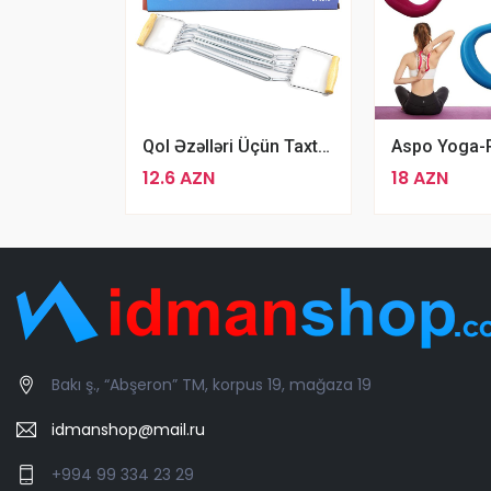
Qol Əzəlləri Üçün Taxta Tutacaqlı Polad Espander Chest Pull JT-021C
12.6 AZN
18 AZN
Bakı ş., “Abşeron” TM, korpus 19, mağaza 19
idmanshop@mail.ru
+994 99 334 23 29