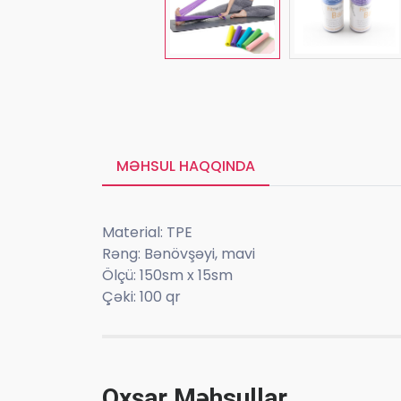
MƏHSUL HAQQINDA
Material: TPE
Rəng: Bənövşəyi, mavi
Ölçü: 150sm x 15sm
Çəki: 100 qr
Oxşar Məhsullar