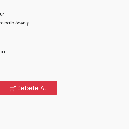
ur
minalla ödəniş
rı
Səbətə At