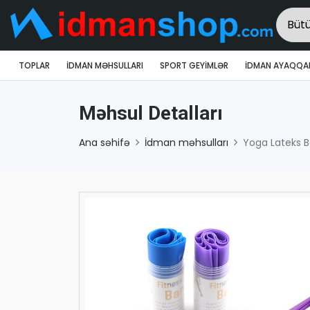
TOPLAR
İDMAN MƏHSULLARI
SPORT GEYIMLƏR
İDMAN AYAQQAB
Məhsul Detalları
Ana səhifə
İdman məhsulları
Yoga Lateks Ba