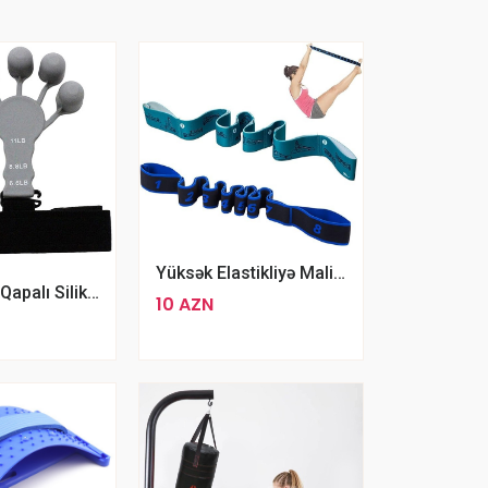
Yüksək Elastikliyə Malik Yoga Fitness Bandı Elastik Gimnastika Ayaq Məşqləri Bandı
Barmaqları Qapalı Silikon Bilək Trinajoru Təkmilləşdirilmiş Qapalı Rezin Espander
10 AZN