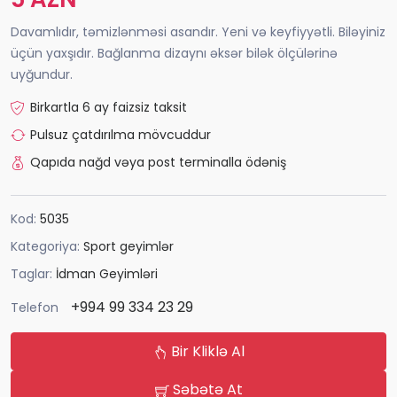
Davamlıdır, təmizlənməsi asandır. Yeni və keyfiyyətli. Biləyiniz
üçün yaxşıdır. Bağlanma dizaynı əksər bilək ölçülərinə
uyğundur.
Birkartla 6 ay faizsiz taksit
Pulsuz çatdırılma mövcuddur
Qapıda nağd vəya post terminalla ödəniş
Kod:
5035
Kategoriya:
Sport geyimlər
Taglar:
İdman Geyimləri
+994 99 334 23 29
Telefon
Bir Kliklə Al
Səbətə At