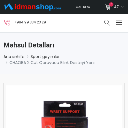
0
AZ
GALEREYA
+994 99 334 23 29
Məhsul Detalları
Ana səhifə
Sport geyimlər
CHAOBA 2 Cüt Qoruyucu Bilək Dəstəyi Yeni