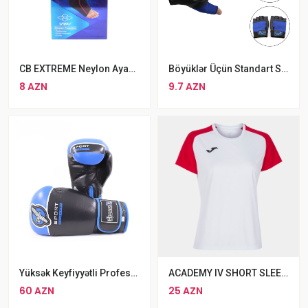
CB EXTREME Neylon Ayaq Biləyi Qoruyucusu
Böyüklər Üçün Standart Sport Əlcek
8 AZN
9.7 AZN
Yüksək Keyfiyyətli Professional Hayabusa Sport Boks Əlcəyi Dayanıqlı Boks Əlcəkləri
ACADEMY IV SHORT SLEEVE T-SHIRT WHITE RED
60 AZN
25 AZN