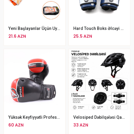
Yeni Başlayanlar Üçün Uygun 4 MM PRO Giga Qapıçı Əlcəyi
Hard Touch Boks Əlcəyi Göy MMA Əlcəyi
21.6 AZN
25.5 AZN
Yüksək Keyfiyyətli Professional Hayabusa Sport Boks Əlcəyi Dayanıqlı Boks Əlcəkləri
Velosiped Dəbilqələsi Qara Rəng
60 AZN
33 AZN