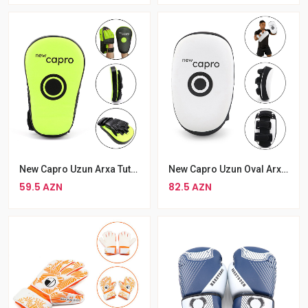
New Capro Uzun Arxa Tutacaqlı Əlcəkli Təlim Lapası Tək
New Capro Uzun Oval Arxa Tutacaqlı Təlim Lapa Tək
59.5 AZN
82.5 AZN