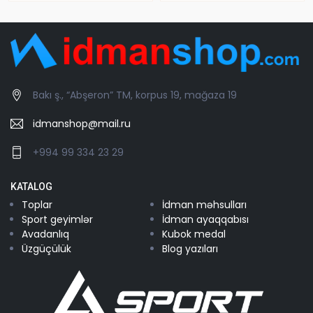
Bakı ş., “Abşeron” TM, korpus 19, mağaza 19
idmanshop@mail.ru
+994 99 334 23 29
KATALOG
Toplar
İdman məhsulları
Sport geyimlər
İdman ayaqqabısı
Avadanlıq
Kubok medal
Üzgüçülük
Blog yazıları