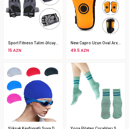
Sport Fitness Təlim Əlcəyi Ölçü L XL
New Capro Uzun Oval Arxa Tutacaqlı Təlim Lapa 2 Ədəd
15 AZN
49.5 AZN
Yüksək Keyfiyyətli Suya Davamlı Silikon SWEAT Üzgüçülük Papağı
Yoga Pilates Corabları Sürüşməyən Rezinli Corab