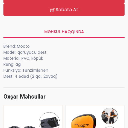
Səbətə At
MƏHSUL HAQQINDA
Brend: Mooto
Model: qoruyucu dəst
Material: PVC, köpük
Rəng: ağ
Funksiya: Tənzimlənən
Dəst: 4 ədəd (2 qol, 2ayaq)
Oxşar Məhsullar