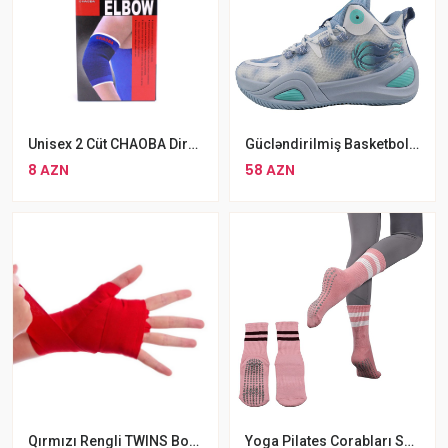
Unisex 2 Cüt CHAOBA Dirsək Qoruyucu Dəstək
Gücləndirilmiş Basketbol Ayaqqabısı
8 AZN
58 AZN
Qırmızı Rengli TWINS Boks Sarğıları 2 X Pambıq TWINS Bint Əl Üçün Qoruyucu Boks Bantları
Yoga Pilates Corabları Sürüşməyən Rezinli Corab Pink