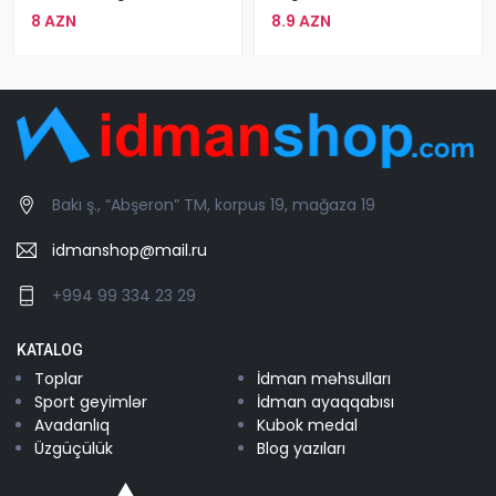
8 AZN
8.9 AZN
Bakı ş., “Abşeron” TM, korpus 19, mağaza 19
idmanshop@mail.ru
+994 99 334 23 29
KATALOG
Toplar
İdman məhsulları
Sport geyimlər
İdman ayaqqabısı
Avadanlıq
Kubok medal
Üzgüçülük
Blog yazıları