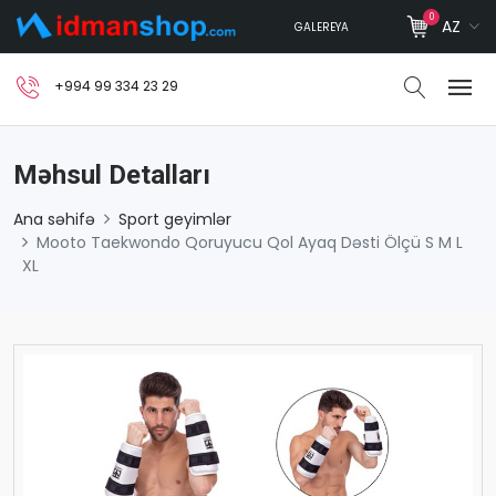
0
AZ
GALEREYA
+994 99 334 23 29
Məhsul Detalları
Ana səhifə
Sport geyimlər
Mooto Taekwondo Qoruyucu Qol Ayaq Dəsti Ölçü S M L
XL