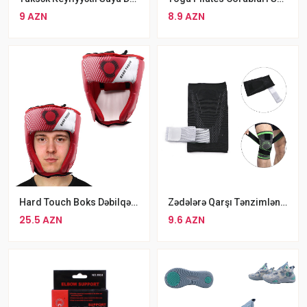
9 AZN
8.9 AZN
Hard Touch Boks Dəbilqəsi Standart L Ölçü Kask
Zədələrə Qarşı Tənzimlənən Qoruyucu Ortopedik Tibbi Dizlik
25.5 AZN
9.6 AZN