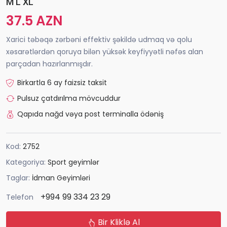
M L XL
37.5 AZN
Xarici təbəqə zərbəni effektiv şəkildə udmaq və qolu
xəsarətlərdən qoruya bilən yüksək keyfiyyətli nəfəs alan
parçadan hazırlanmışdır.
Birkartla 6 ay faizsiz taksit
Pulsuz çatdırılma mövcuddur
Qapıda nağd vəya post terminalla ödəniş
Kod:
2752
Kategoriya:
Sport geyimlər
Taglar:
İdman Geyimləri
+994 99 334 23 29
Telefon
Bir Kliklə Al