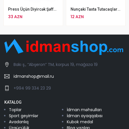
Press Üçün Diyircək Şəffaf Qarın Əzələ Məşq Aləti
Nunçaki Taxta Tutacaqlar YINGCAI Zəncirli Taxta NunChaku (Numçaka)
33 AZN
12 AZN
Bakı ş., “Abşeron” TM, korpus 19, mağaza 19
idmanshop@mail.ru
+994 99 334 23 29
KATALOG
Toplar
İdman məhsulları
Sport geyimlər
İdman ayaqqabısı
Avadanlıq
Kubok medal
Üzgüçülük
Blog yazıları