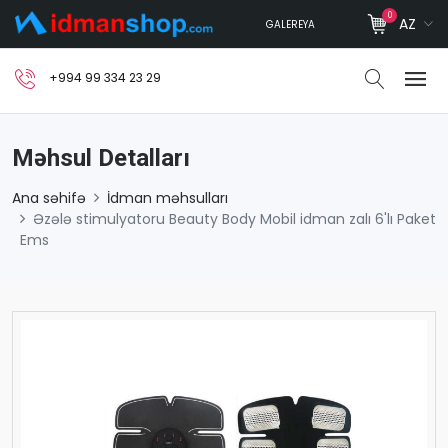
0
AZ
GALEREYA
+994 99 334 23 29
Məhsul Detalları
Ana səhifə
İdman məhsulları
Əzələ stimulyatoru Beauty Body Mobil idman zalı 6'lı Paket
Ems