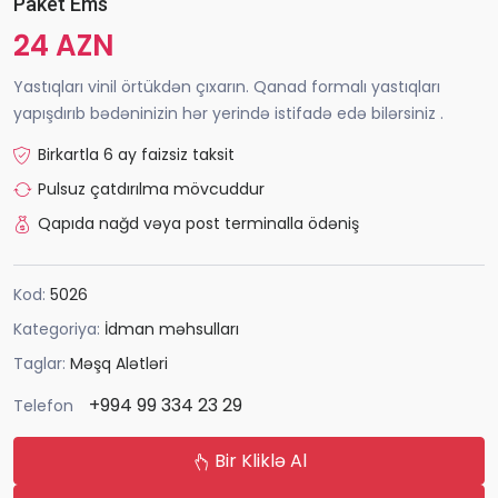
Paket Ems
24 AZN
Yastıqları vinil örtükdən çıxarın. Qanad formalı yastıqları
yapışdırıb bədəninizin hər yerində istifadə edə bilərsiniz .
Birkartla 6 ay faizsiz taksit
Pulsuz çatdırılma mövcuddur
Qapıda nağd vəya post terminalla ödəniş
Kod:
5026
Kategoriya:
İdman məhsulları
Taglar:
Məşq Alətləri
+994 99 334 23 29
Telefon
Bir Kliklə Al