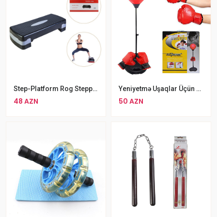
Step-Platform Rog Stepper, 10-15 Sm Egzersiz Aleti Step Tahtası Aerobik Steppe
Yeniyetmə Uşaqlar Üçün Tənzimlənən Boks Topu Seti Əlcək Və Nasos Daxil
48 AZN
50 AZN