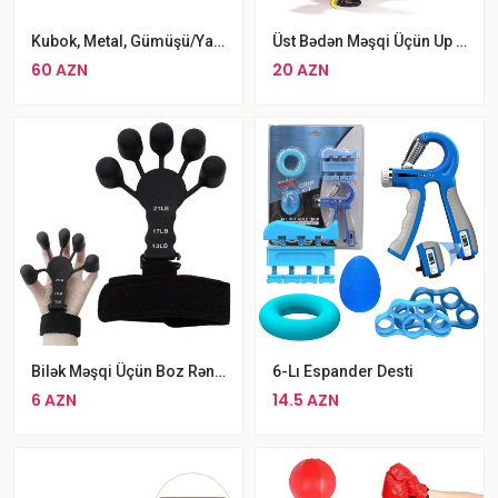
Kubok, Metal, Gümüşü/yaşıl, 45 Sm
Üst Bədən Məşqi Üçün Up Pro Jim Tutacaqları Jack Zatorski Push Up Pro
60 AZN
20 AZN
Bilək Məşqi Üçün Boz Rəngli Qapalı Barmaq Espanderi Yeni Başlayanlar Üçün Barmaq Espanderi
6-Lı Espander Desti
6 AZN
14.5 AZN