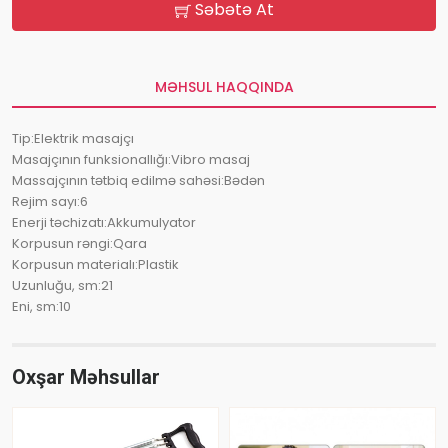
Səbətə At
MƏHSUL HAQQINDA
Tip:Elektrik masajçı
Masajçının funksionallığı:Vibro masaj
Massajçının tətbiq edilmə sahəsi:Bədən
Rejim sayı:6
Enerji təchizatı:Akkumulyator
Korpusun rəngi:Qara
Korpusun materialı:Plastik
Uzunluğu, sm:21
Eni, sm:10
Oxşar Məhsullar