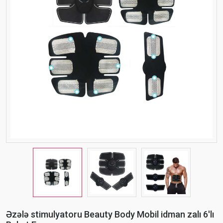
Əzələ stimulyatoru Beauty Body Mobil idman zalı 6'lı