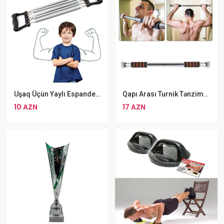
Uşaq Üçün Yaylı Espander Sinə Qol Əzələ Məşqi Üçün Children Chest Developer
Qapı Arası Turnik Tənzimlənən Polad Turnik 60-100sm
10 AZN
17 AZN