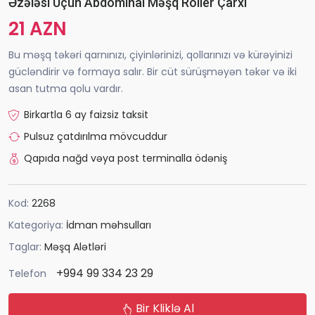
Əzələsi Üçün Abdominal Məşq Roller Çarxı
21 AZN
Bu məşq təkəri qarnınızı, çiyinlərinizi, qollarınızı və kürəyinizi
gücləndirir və formaya salır. Bir cüt sürüşməyən təkər və iki
asan tutma qolu vardır.
Birkartla 6 ay faizsiz taksit
Pulsuz çatdırılma mövcuddur
Qapıda nağd vəya post terminalla ödəniş
Kod:
2268
Kategoriya:
İdman məhsulları
Taglar:
Məşq Alətləri
+994 99 334 23 29
Telefon
Bir Kliklə Al