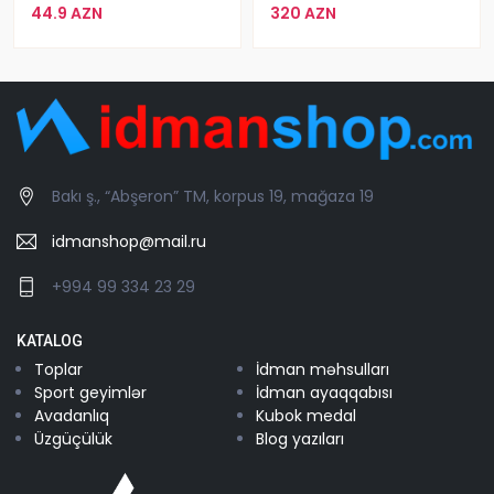
44.9 AZN
320 AZN
Bakı ş., “Abşeron” TM, korpus 19, mağaza 19
idmanshop@mail.ru
+994 99 334 23 29
KATALOG
Toplar
İdman məhsulları
Sport geyimlər
İdman ayaqqabısı
Avadanlıq
Kubok medal
Üzgüçülük
Blog yazıları