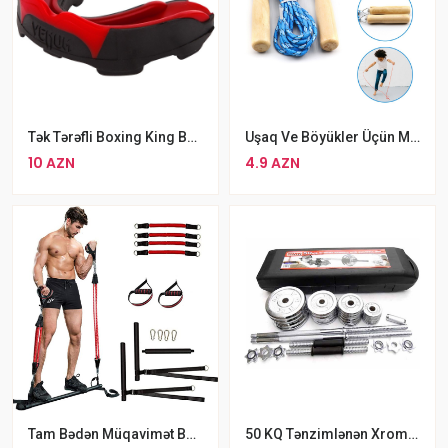
Tək Tərəfli Boxing King Boxing Cap Venum Predator Mouthguard Boks Kapası
Uşaq Ve Böyükler Üçün Mavi Rengli Taxta Atlanma Ipi
10 AZN
4.9 AZN
Tam Bədən Müqavimət Bantları
50 KQ Tənzimlənən Xrom Ştanq Qantel Dəsti Toptons Keysdə