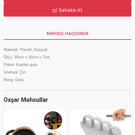
Səbətə At
MƏHSUL HAQQINDA
Material: Plastik, Kauçuk
Ölçü: 30sm x 16sm x 7sm
Paket: Kardon qutu
İstehsal: Çin
Rəng: Qara
Oxşar Məhsullar