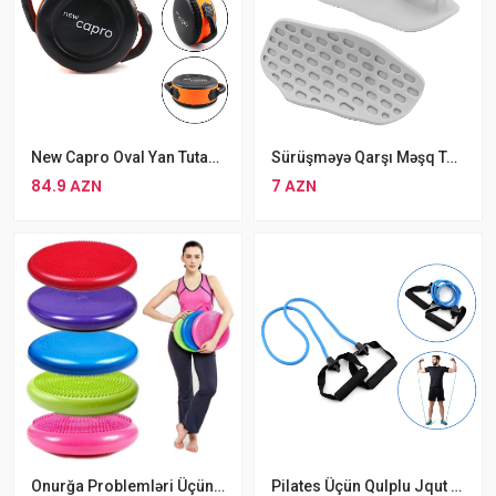
New Capro Oval Yan Tutacaqlı Lapa
Sürüşməyə Qarşı Məşq Tutacaqları
84.9 AZN
7 AZN
Onurğa Problemləri Üçün Masaj Funksiyalı Balans Topu Dikanlı Şar Masaj Diski
Pilates Üçün Qulplu Jqut Mavi Rengli Rezin Jqut