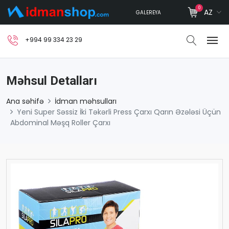
0
AZ
GALEREYA
+994 99 334 23 29
Məhsul Detalları
Ana səhifə
İdman məhsulları
Yeni Super Səssiz İki Təkərli Press Çarxı Qarın Əzələsi Üçün
Abdominal Məşq Roller Çarxı