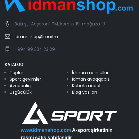
Bakı ş., “Abşeron” TM, korpus 19, mağaza 19
idmanshop@mail.ru
+994 99 334 23 29
KATALOG
Toplar
İdman məhsulları
Sport geyimlər
İdman ayaqqabısı
Avadanlıq
Kubok medal
Üzgüçülük
Blog yazıları
www.idmanshop.com
A-sport şirkətinin
rəsmi satış səhifəsidir...