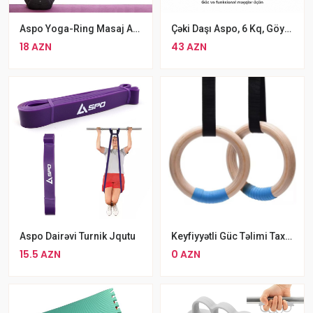
Aspo Yoga-Ring Masaj Aləti
Çəki Daşı Aspo, 6 Kq, Göy/qara Gira
18 AZN
43 AZN
Aspo Dairəvi Turnik Jqutu
Keyfiyyətli Güc Təlimi Taxta Gimnastika Halqaları
15.5 AZN
0 AZN