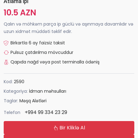
Atlama ipi
10.5 AZN
Qalın və möhkəm parça ip güclü və aşınmaya davamlıdır və
uzun xidmət müddəti təklif edir.
Birkartla 6 ay faizsiz taksit
Pulsuz çatdırılma mövcuddur
Qapıda nağd vəya post terminalla ödəniş
Kod:
2590
Kategoriya:
İdman məhsulları
Taglar:
Məşq Alətləri
+994 99 334 23 29
Telefon
Bir Kliklə Al