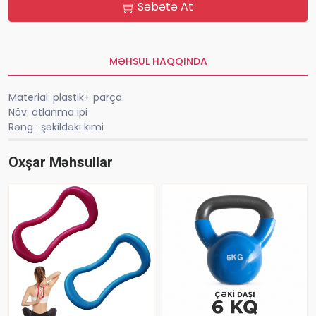
Səbətə At
MƏHSUL HAQQINDA
Material: plastik+ parça
Növ: atlanma ipi
Rəng : şəkildəki kimi
Oxşar Məhsullar