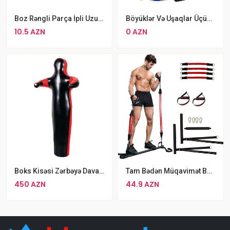
Boz Rəngli Parça İpli Uzun Tutacaqlı Atlama İpi Plastik Atlama Ipi
Böyüklər Və Uşaqlar Üçün Dörd Kvadrat Voleybol Tor Dəsti
10.5 AZN
0 AZN
Boks Kisəsi Zərbəyə Davamlı Boks Qruşası
Tam Bədən Müqavimət Bantları
450 AZN
44.9 AZN