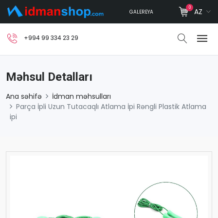
0
AZ
GALEREYA
+994 99 334 23 29
Məhsul Detalları
Ana səhifə
İdman məhsulları
Parça İpli Uzun Tutacaqlı Atlama İpi Rəngli Plastik Atlama
ipi