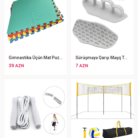
Gimnastika Üçün Mat Puzzle Kvadrat Formalı Rengli Döşəmə Matı
Sürüşməyə Qarşı Məşq Tutacaqları
39 AZN
7 AZN