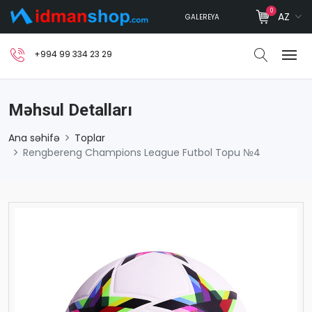
0
AZ
GALEREYA
+994 99 334 23 29
Məhsul Detalları
Ana səhifə
Toplar
Rengbereng Champions League Futbol Topu №4