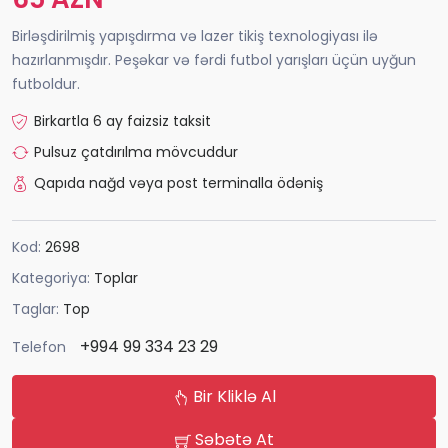
Birləşdirilmiş yapışdırma və lazer tikiş texnologiyası ilə
hazırlanmışdır. Peşəkar və fərdi futbol yarışları üçün uyğun
futboldur.
Birkartla 6 ay faizsiz taksit
Pulsuz çatdırılma mövcuddur
Qapıda nağd vəya post terminalla ödəniş
Kod:
2698
Kategoriya:
Toplar
Taglar:
Top
+994 99 334 23 29
Telefon
Bir Kliklə Al
Səbətə At