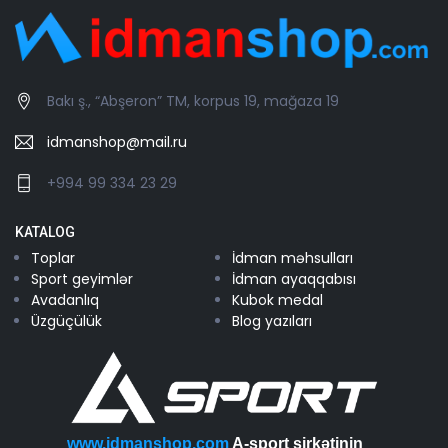
Bakı ş., “Abşeron” TM, korpus 19, mağaza 19
idmanshop@mail.ru
+994 99 334 23 29
KATALOG
Toplar
İdman məhsulları
Sport geyimlər
İdman ayaqqabısı
Avadanlıq
Kubok medal
Üzgüçülük
Blog yazıları
www.idmanshop.com
A-sport şirkətinin