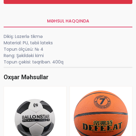
MƏHSUL HAQQINDA
Dikiş: Lazerlə tikmə
Material: PU, təbii lateks
Topun ölçüsü: № 4
Rəng: Şəkildəki kimi
Topun çəkisi: təqribən. 400q
Oxşar Məhsullar