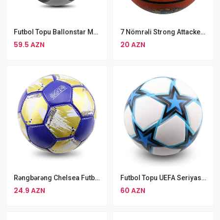
Futbol Topu Ballonstar MAQ-152 Dəri Nomre 5
7 Nömrəli Strong Attacker Basket Topu Professional Defeeat Basketbol Topu
59.5 AZN
20 AZN
Rəngbərəng Chelsea Futbol Topu 5 Nömrəli Kamanda Oyunu Üçün Futbol Topu
Futbol Topu UEFA Seriyası 21-22 Mavi Futbol Topu Sürüşməyən Yumşaq Teksturalı Futbol Topu Ölçü 5
24.9 AZN
60 AZN