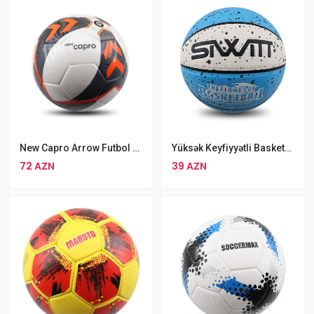
New Capro Arrow Futbol Topu 5 Nömrəli Dayanıqlı Futbol Topu
Yüksək Keyfiyyətli Basketbol Topu SIWIT Ölçü №7
72 AZN
39 AZN