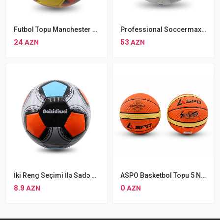
Futbol Topu Manchester United 5 Nomrəli Futbol Topu
Professional Soccermax Futbol Topu Mazi Dizaynda 5 Nömrəli Orjinal Soccermax Futbol Topu
24 AZN
53 AZN
İki Reng Seçimi İlə Sadə Futbol Topu Baisidiwei Fitbol Dopu
ASPO Basketbol Topu 5 Nömre
8.9 AZN
0 AZN