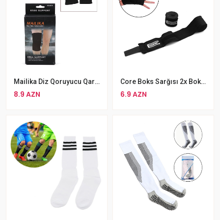
Mailika Diz Qoruyucu Qara Idman Qoruyucu Geyimi
Core Boks Sarğısı 2x Boks Binti Biləkik 3metr
8.9 AZN
6.9 AZN