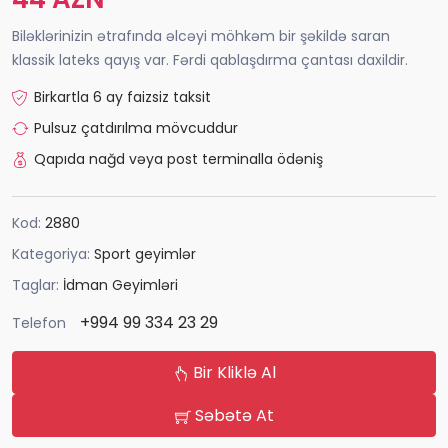
Biləklərinizin ətrafında əlcəyi möhkəm bir şəkildə saran
klassik lateks qayış var. Fərdi qablaşdırma çantası daxildir.
Birkartla 6 ay faizsiz taksit
Pulsuz çatdırılma mövcuddur
Qapıda nağd vəya post terminalla ödəniş
Kod:
2880
Kategoriya:
Sport geyimlər
Taglar:
İdman Geyimləri
+994 99 334 23 29
Telefon
Bir Kliklə Al
Səbətə At