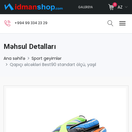
0
AZ
GALEREYA
+994 99 334 23 29
Məhsul Detalları
Ana səhifə
Sport geyimlər
Qapıçı əlcəkləri Best90 standart ölçü, yaşıl