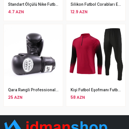
Standart Ölçülü Nike Futbol Çorabı Rengli Sade Corabları
Silikon Futbol Corabları Elastik Hündür Futbol Corabı Ağ
4.7 AZN
12.9 AZN
Qara Rəngli Professional Boks Əlcəyi Hard Touch Boks Əlcəyi
Kişi Futbol Eşofmanı Futbol Məşqləri Üçün Yay Qış İdman Geyimləri
25 AZN
58 AZN