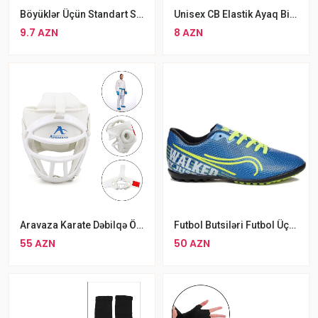
Böyüklər Üçün Standart Sport Əlcek
Unisex CB Elastik Ayaq Biləyi Dəstəyi Sarğısı
9.7 AZN
8 AZN
Aravaza Karate Dəbilqə Ölçü S M L
Futbol Butsiləri Futbol Üçün WALKED MRD 233 Mavi
55 AZN
50 AZN