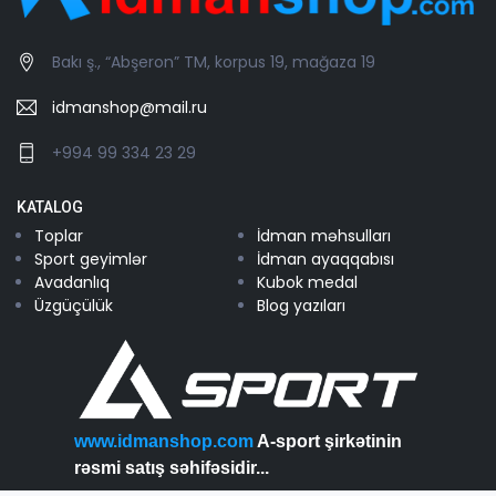
Bakı ş., “Abşeron” TM, korpus 19, mağaza 19
idmanshop@mail.ru
+994 99 334 23 29
KATALOG
Toplar
İdman məhsulları
Sport geyimlər
İdman ayaqqabısı
Avadanlıq
Kubok medal
Üzgüçülük
Blog yazıları
www.idmanshop.com
A-sport şirkətinin
rəsmi satış səhifəsidir...