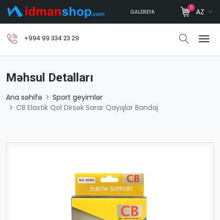
0
AZ
GALEREYA
+994 99 334 23 29
Məhsul Detalları
Ana səhifə
Sport geyimlər
CB Elastik Qol Dirsək Sarar Qayışlar Bandaj