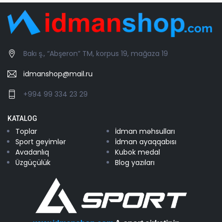
Bakı ş., “Abşeron” TM, korpus 19, mağaza 19
idmanshop@mail.ru
+994 99 334 23 29
KATALOG
Toplar
İdman məhsulları
Sport geyimlər
İdman ayaqqabısı
Avadanlıq
Kubok medal
Üzgüçülük
Blog yazıları