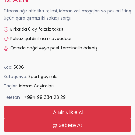
Fitness ağır atletika təlimi, idman zalı məşqləri və pauerliftinq
üçün qara qırmızı iki zolaqlı sarğı.
Birkartla 6 ay faizsiz taksit
Pulsuz çatdırılma mövcuddur
Qapıda nağd vəya post terminalla ödəniş
Kod:
5036
Kategoriya:
Sport geyimlər
Taglar:
İdman Geyimləri
+994 99 334 23 29
Telefon
Bir Kliklə Al
Səbətə At