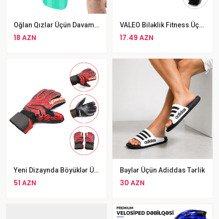
Oğlan Qızlar Üçün Davamlı Futbol Dizliyi Rengbərəng Qoruyucu Şitqi
VALEO Biləklik Fitness Üçün Cüt
18 AZN
17.49 AZN
Yeni Dizaynda Böyüklər Üçün Reusch Qapıçı Əlcəyi Qara Qırmızı
Bəylər Üçün Adiddas Tərlik
51 AZN
30 AZN