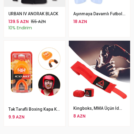
URBAN IV ANORAK BLACK
Aşınmaya Davamlı Futbol Dizliyi Ağ Rengli Sitqi
139.5 AZN
155 AZN
18 AZN
10% Endirim
Kingboks, MMA Üçün İdman Sarğısı Reebok Boks Sarğısı 2 X Pambıq Reebok Bint Velcro Sarğı
Tək Tərəfli Boxing Kapa King Boxing MMA Diş Qoruyucu Qoxulu Döyüş Ağızlığı
8 AZN
9.9 AZN