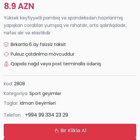
8.9 AZN
Yüksək keyfiyyətli pambıq və spandeksdən hazırlanmış
yapışkan corabları yumşaq ve rahatdır, orta qalınlıqdadır,
nəfəs alır və elastikdir
Birkartla 6 ay faizsiz taksit
Pulsuz çatdırılma mövcuddur
Qapıda nağd vəya post terminalla ödəniş
Kod:
2808
Kategoriya:
Sport geyimlər
Taglar:
İdman Geyimləri
+994 99 334 23 29
Telefon
Bir Kliklə Al