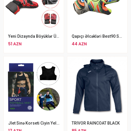
Yeni Dizaynda Böyüklər Üçün Reusch Qapıçı Əlcəyi Qara Qırmızı
Qapıçı Əlcəkləri Best90 Standart Ölçü, Yaşıl
51 AZN
44 AZN
Jlet Sinə Korseti Ciyin Yeleği Futbol Məşqi Üçün Vest 8515
TRIVOR RAINCOAT BLACK
17 AZN
85 AZN