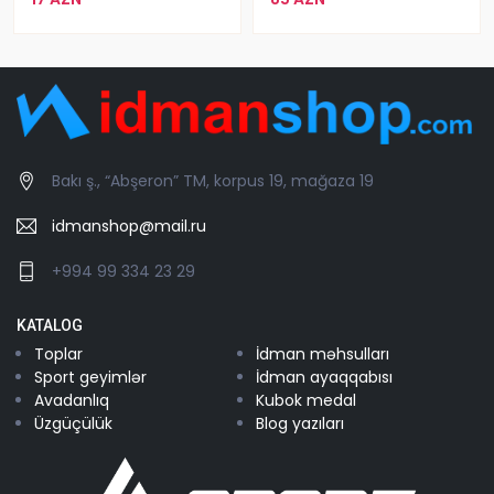
Bakı ş., “Abşeron” TM, korpus 19, mağaza 19
idmanshop@mail.ru
+994 99 334 23 29
KATALOG
Toplar
İdman məhsulları
Sport geyimlər
İdman ayaqqabısı
Avadanlıq
Kubok medal
Üzgüçülük
Blog yazıları