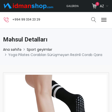
0
AZ
GALEREYA
+994 99 334 23 29
Məhsul Detalları
Ana səhifə
Sport geyimlər
Yoga Pilates Corabları Sürüşməyən Rezinli Corab Qara