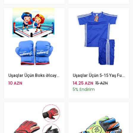
Uşaqlar Üçün Boks Əlcəyi Kikboksinq, Taekvondo, Sparrinq Üçün Uyğun Boks Əlcəyi
Uşaqlar Üçün 5-15 Yaş Futbol Dəsti T-Shirt Şortik Klassik
10 AZN
14.25 AZN
15 AZN
5% Endirim