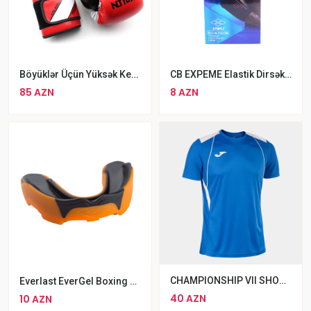
Böyüklər Üçün Yüksək Keyfiyyətli Wolon Boks Əlcəyi Davamlı Peşəkar Boks Əlacəyi
CB EXPEME Elastik Dirsək Dəstəyi
85 AZN
8 AZN
CHAMPIONSHIP VII SHORT SLEEVE T-SHIRT ROYAL WHITE
Everlast EverGel Boxing Kapa King Boks Ağızlığı Everlast MMA Boks Ağızlığı
40 AZN
10 AZN