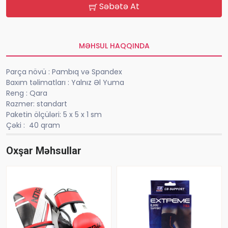
Səbətə At
MƏHSUL HAQQINDA
Parça növü : Pambıq və Spandex
Baxım təlimatları : Yalnız Əl Yuma
Reng : Qara
Razmer: standart
Paketin ölçüləri: 5 x 5 x 1 sm
Çəki : 40 qram
Oxşar Məhsullar