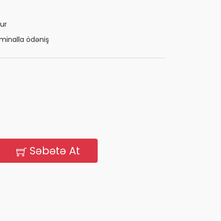
ur
minalla ödəniş
Səbətə At