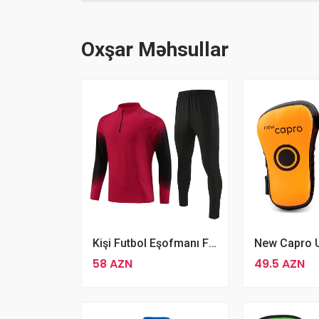
Oxşar Məhsullar
Kişi Futbol Eşofmanı Futbol Məşqləri Üçün Yay Qış İdman Geyimləri
58 AZN
49.5 AZN