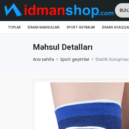
TOPLAR
İDMAN MƏHSULLARI
SPORT GEYIMLƏR
İDMAN AYAQQAB
Məhsul Detalları
Ana səhifə
Sport geyimlər
Elastik Sürüşməz