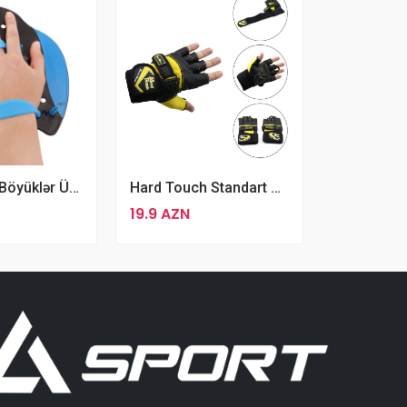
Hard Touch Standart Razmer Dəri Sport Elcek
Uşaqlar Və Böyüklər Üçün Professional Tənzimlənbilən Spdo Üzgüçülük Üzgəcləri
19.9 AZN