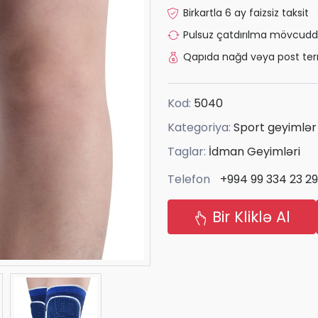
Birkartla 6 ay faizsiz taksit
Pulsuz çatdırılma mövcudd
Qapıda nağd vəya post ter
Kod:
5040
Kategoriya:
Sport geyimlər
Taglar:
İdman Geyimləri
Telefon
+994 99 334 23 29
Bir Kliklə Al