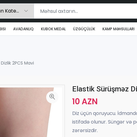
ISI
AVADANLIQ
KUBOK MEDAL
ÜZGÜÇÜLÜK
KAMP MƏHSULLARI
 Dizlik 2PCS Mavi
Elastik Sürüşməz D
10 AZN
Diz üçün qoruyucu. İdmand
istifadə olunur. Süngər və 
zərərsizdir.