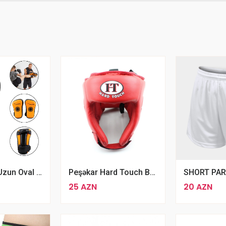
New Capro Uzun Oval Arxa Tutacaqlı Təlim Lapa 2 Ədəd
Peşəkar Hard Touch Baş Qoruyucu Kask MMA Boks Dəbilqəsi Kikboksinq Karate Taekvondo Baş Geyimi
SHORT PARI
25 AZN
20 AZN