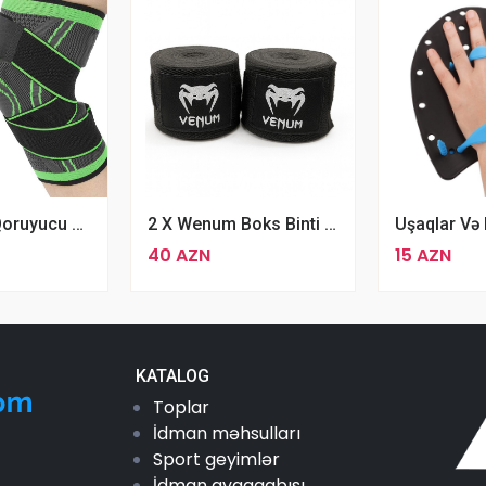
Zədə Üçün Qoruyucu Dizlik Ortopedik Tibbi Dizlik
2 X Wenum Boks Binti Qara Boks Sarğıları
40 AZN
15 AZN
KATALOG
Toplar
İdman məhsulları
Sport geyimlər
İdman ayaqqabısı