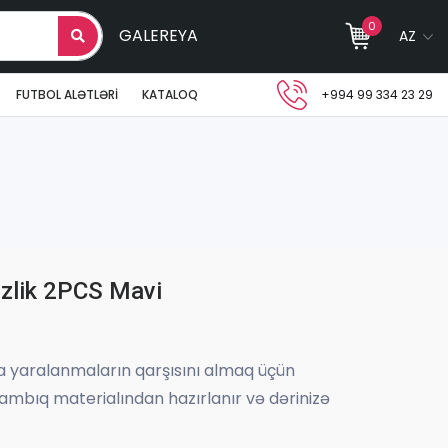
0
GALEREYA
AZ
FUTBOL ALƏTLƏRI
KATALOQ
+994 99 334 23 29
izlik 2PCS Mavi
a yaralanmaların qarşısını almaq üçün
pambıq materialından hazırlanır və dərinizə