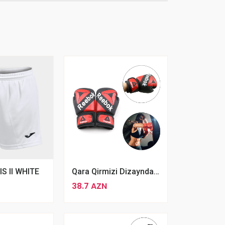
S II WHITE
Qara Qirmizi Dizaynda Təkminləşdirilmiş Reebok Boks Əlcəyi
38.7 AZN