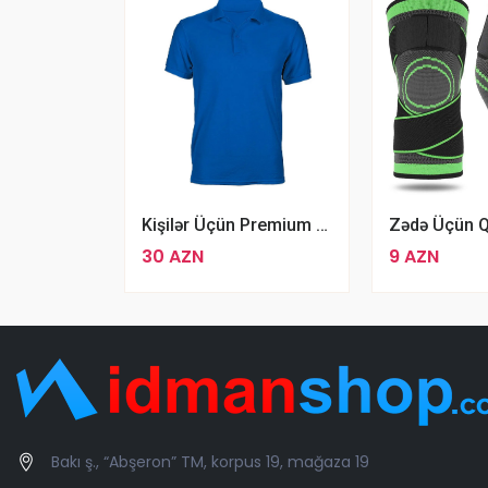
Kişilər Üçün Premium Polo T-Shirt
30 AZN
9 AZN
Bakı ş., “Abşeron” TM, korpus 19, mağaza 19