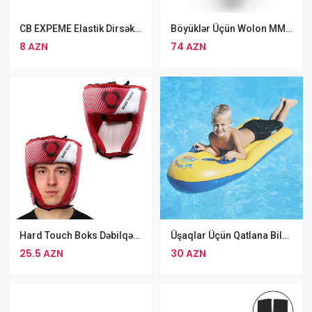
CB EXPEME Elastik Dirsək Dəstəyi
Böyüklər Üçün Wolon MMA Boks Dəbilqəsi Qara Rəngli Professional Döyüş Baş Geyimi
8 AZN
74 AZN
Hard Touch Boks Dəbilqəsi Standart L Ölçü Kask
Üşaqlar Üçün Qatlana Bilən Zərərsiz Earlyad Surfboard Şişmə Üzmə Döşəyi
25.5 AZN
30 AZN