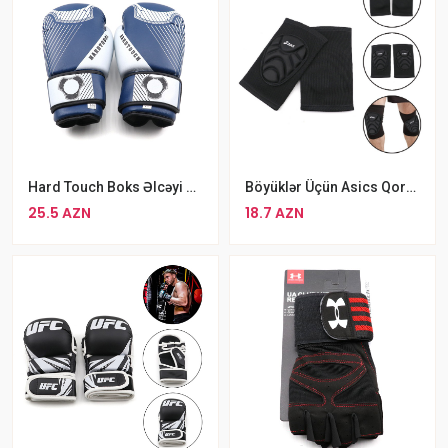
Böyüklər Üçün Asics Qoruyucu Dizlik 02 Standart Ölçülü Dizlik Qara
Hard Touch Boks Əlcəyi Göy MMA Əlcəyi
18.7 AZN
25.5 AZN