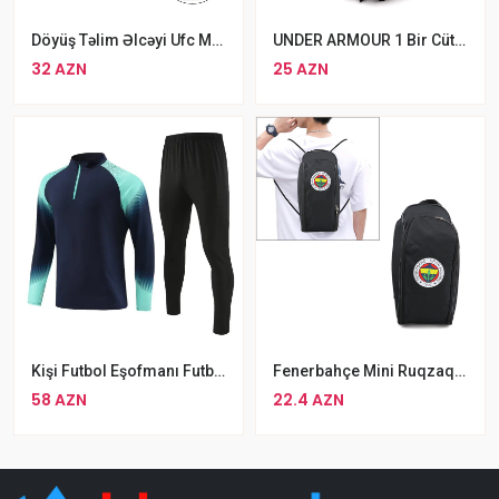
Döyüş Təlim Əlcəyi Ufc Mma Cüt Ölçü M L
UNDER ARMOUR 1 Bir Cüt Məşq Əlcəyi Gözəl Dizaynlı Fitness İdman Ağır Atletika Əlcəkləri Bilək Bantlı Fitness Əlcəkləri
32 AZN
25 AZN
Kişi Futbol Eşofmanı Futbol Məşqləri Üçün Yay Qış İdman Geyimləri
Fenerbahçe Mini Ruqzaq Bel Çantası Qara
58 AZN
22.4 AZN