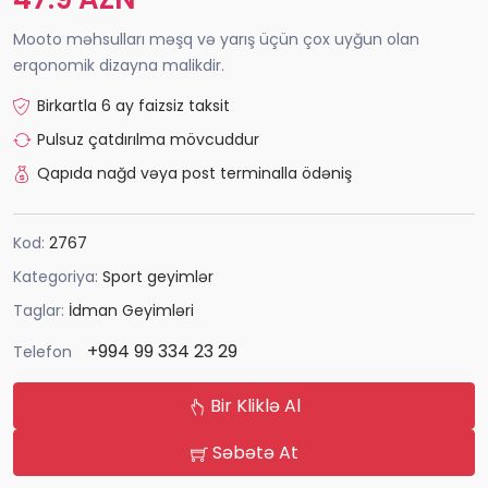
Mooto məhsulları məşq və yarış üçün çox uyğun olan
erqonomik dizayna malikdir.
Birkartla 6 ay faizsiz taksit
Pulsuz çatdırılma mövcuddur
Qapıda nağd vəya post terminalla ödəniş
Kod:
2767
Kategoriya:
Sport geyimlər
Taglar:
İdman Geyimləri
+994 99 334 23 29
Telefon
Bir Kliklə Al
Səbətə At