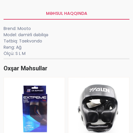
MƏHSUL HAQQINDA
Brend: Mooto
Model: dəmirli dəbilqə
Tətbiq: Taekvondo
Rəng: Ağ
Ölçü: S L M
Oxşar Məhsullar