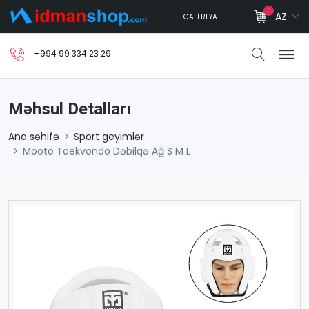
0
AZ
GALEREYA
+994 99 334 23 29
Məhsul Detalları
Ana səhifə
Sport geyimlər
Mooto Taekvondo Dəbilqə Ağ S M L