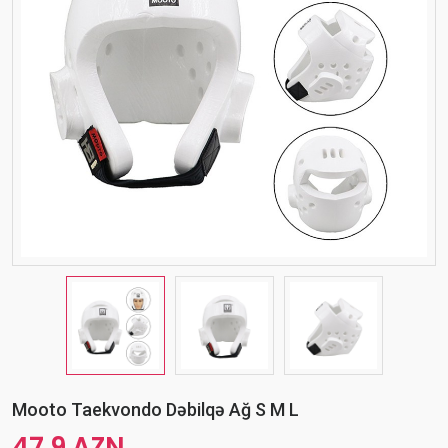
Mooto Taekvondo Dəbilqə Ağ S M L
47.9 AZN