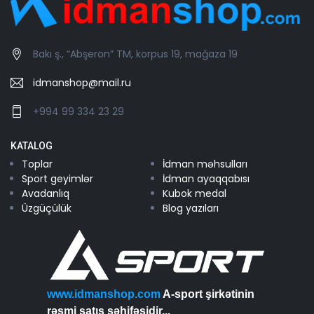
Bakı ş., “Abşeron” TM, korpus 19, mağaza 19
idmanshop@mail.ru
+994 99 334 23 29
KATALOG
Toplar
İdman məhsulları
Sport geyimlər
İdman ayaqqabısı
Avadanlıq
Kubok medal
Üzgüçülük
Blog yazıları
www.idmanshop.com
A-sport şirkətinin
rəsmi satış səhifəsidir...