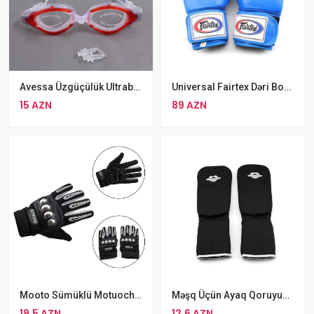
Avessa Üzgüçülük Ultrabənövşəyi Qorumalı Yumşaq Silikon Üzgüçülük Eynəyi Hovuz Eynəyi
Universal Fairtex Dəri Boks Əlcəyi Professional Fairtex Muay Thai Boks Kik Boks MMA Boks Əlcəyi
15 AZN
89 AZN
Mooto Sümüklü Motuoche Motosiklet Velosiped Əlcəyi
Məşq Üçün Ayaq Qoruyucu Parça Şitqi Qara
19.5 AZN
12.6 AZN