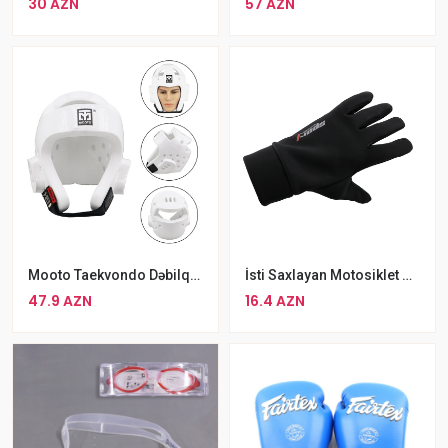
30 AZN
57 AZN
Mooto Taekvondo Dəbilqə Ağ S M L
İsti Saxlayan Motosiklet Velosiped Əlcəkləri
47.9 AZN
16.4 AZN