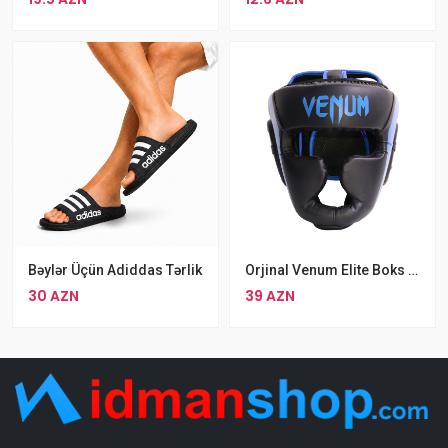
Bəylər Üçün Adiddas Tərlik
Orjinal Venum Elite Boks Dəbilqəsi MMA Üçün Uyğun Baş Qoruyucu Kask
30 AZN
39 AZN