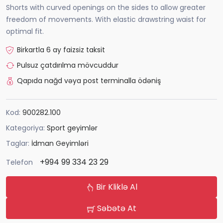
Shorts with curved openings on the sides to allow greater
freedom of movements. With elastic drawstring waist for
optimal fit.
Birkartla 6 ay faizsiz taksit
Pulsuz çatdırılma mövcuddur
Qapıda nağd vəya post terminalla ödəniş
Kod:
900282.100
Kategoriya:
Sport geyimlər
Taglar:
İdman Geyimləri
+994 99 334 23 29
Telefon
Bir Kliklə Al
Səbətə At