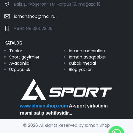
Bakı ş., “Abşeron” TM, korpus 19, mağaza 19
idmanshop@mail.ru
+994 99 334 23 29
KATALOG
Toplar
İdman məhsulları
Sport geyimlər
İdman ayaqqabısı
Avadanlıq
Kubok medal
Üzgüçülük
Blog yazıları
www.idmanshop.com
A-sport şirkətinin
rəsmi satış səhifəsidir...
© 2026 All Rights Reserved by Idman Shop