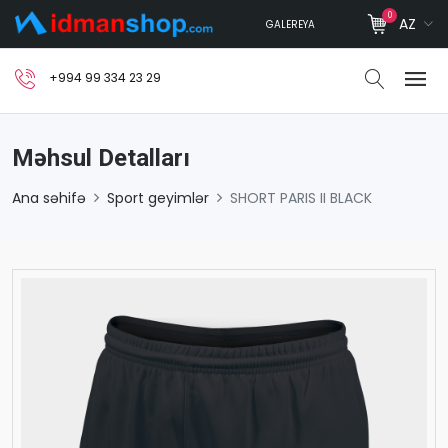
0
AZ
GALEREYA
+994 99 334 23 29
Məhsul Detalları
Ana səhifə
Sport geyimlər
SHORT PARIS II BLACK