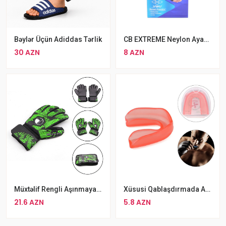
Bəylər Üçün Adiddas Tərlik
CB EXTREME Neylon Ayaq Biləyi Qoruyucusu
30 AZN
8 AZN
Müxtəlif Rengli Aşınmaya Davamlı 4 MM PRO Giga Qapıçı Əlcəyi
Xüsusi Qablaşdırmada ASPO Diş Qoruyucusu MMA Boks Qoruyucu Kapa
21.6 AZN
5.8 AZN