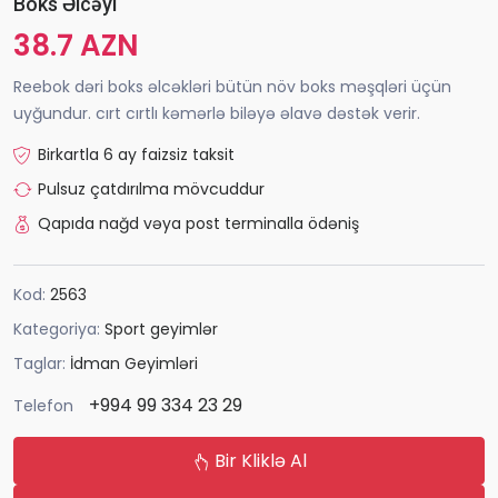
Boks Əlcəyi
38.7 AZN
Reebok dəri boks əlcəkləri bütün növ boks məşqləri üçün
uyğundur. cırt cırtlı kəmərlə biləyə əlavə dəstək verir.
Birkartla 6 ay faizsiz taksit
Pulsuz çatdırılma mövcuddur
Qapıda nağd vəya post terminalla ödəniş
Kod:
2563
Kategoriya:
Sport geyimlər
Taglar:
İdman Geyimləri
+994 99 334 23 29
Telefon
Bir Kliklə Al