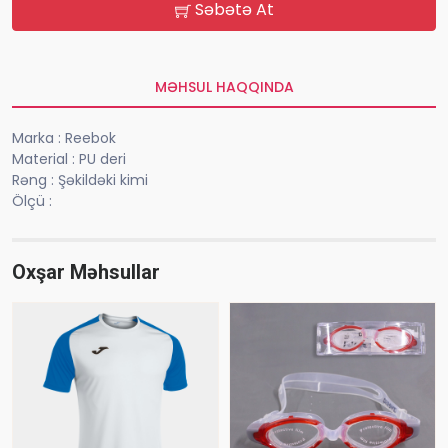
Səbətə At
MƏHSUL HAQQINDA
Marka : Reebok
Material : PU deri
Rəng : Şəkildəki kimi
Ölçü :
Oxşar Məhsullar