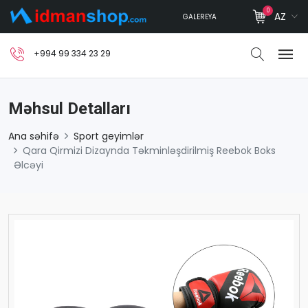
0
AZ
GALEREYA
+994 99 334 23 29
Məhsul Detalları
Ana səhifə
Sport geyimlər
Qara Qirmizi Dizaynda Təkminləşdirilmiş Reebok Boks
Əlcəyi