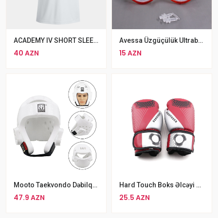
ACADEMY IV SHORT SLEEVE T-SHIRT WHITE ROYAL
Avessa Üzgüçülük Ultrabənövşəyi Qorumalı Yumşaq Silikon Üzgüçülük Eynəyi Hovuz Eynəyi
40 AZN
15 AZN
Mooto Taekvondo Dəbilqə Ağ S M L
Hard Touch Boks Əlcəyi Qırmızı MMA Əlcəyi
47.9 AZN
25.5 AZN