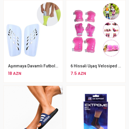
Aşınmaya Davamlı Futbol Dizliyi Ağ Rengli Sitqi
6 Hissəli Uşaq Velosiped Rolik Dizliyi Konkisürmə Dirsək Biləklik Dəsti Çəhrayı Rengli
18 AZN
7.5 AZN