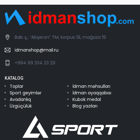
Bakı ş., “Abşeron” TM, korpus 19, mağaza 19
idmanshop@mail.ru
+994 99 334 23 29
KATALOG
Toplar
İdman məhsulları
Sport geyimlər
İdman ayaqqabısı
Avadanlıq
Kubok medal
Üzgüçülük
Blog yazıları