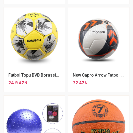
Futbol Topu BVB Borussia Dortmund, Rəngbərəng BVB Futbol Topu
New Capro Arrow Futbol Topu 5 Nömrəli Dayanıqlı Futbol Topu
24.9 AZN
72 AZN