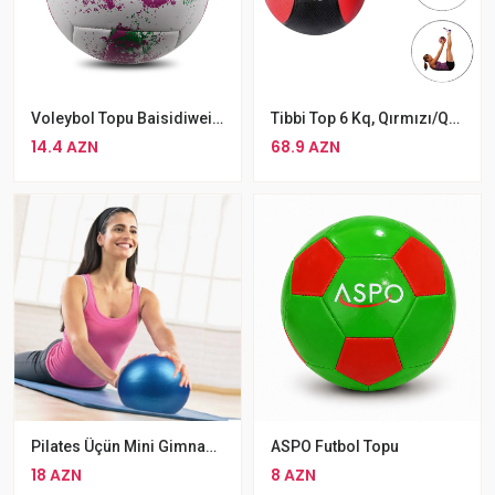
Voleybol Topu Baisidiwei Rengli Voleybol Topu Ağ Rengli
Tibbi Top 6 Kq, Qırmızı/qara Medicine Ball
14.4 AZN
68.9 AZN
Pilates Üçün Mini Gimnastika Topu 25sm Fitness Balans Topu Yoga Təlim Topu
ASPO Futbol Topu
18 AZN
8 AZN