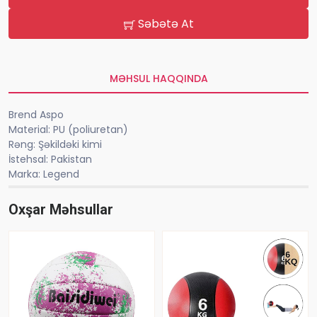
Səbətə At
MƏHSUL HAQQINDA
Brend Aspo
Material: PU (poliuretan)
Rəng: Şəkildəki kimi
İstehsal: Pakistan
Marka: Legend
Oxşar Məhsullar