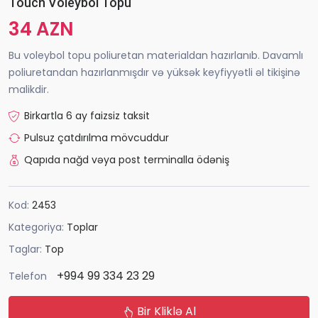
Touch Voleybol Topu
34 AZN
Bu voleybol topu poliuretan materialdan hazırlanıb. Davamlı
poliuretandan hazırlanmışdır və yüksək keyfiyyətli əl tikişinə
malikdir.
Birkartla 6 ay faizsiz taksit
Pulsuz çatdırılma mövcuddur
Qapıda nağd vəya post terminalla ödəniş
Kod:
2453
Kategoriya:
Toplar
Taglar:
Top
+994 99 334 23 29
Telefon
Bir Kliklə Al