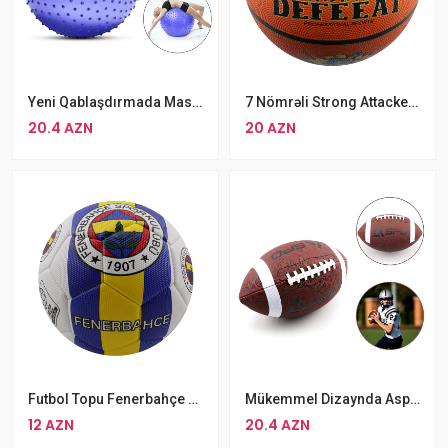
Yeni Qablaşdırmada Masaj Funksiyalı Yoga Pilates Topu Tikanlı Aerobik Gimnastika Topu 75 Sm
7 Nömrəli Strong Attacker Basket Topu Professional Defeeat Basketbol Topu
20.4 AZN
20 AZN
Futbol Topu Fenerbahçe 5 Nömrə Futbol Topu
Mükemmel Dizaynda Aspo Amerikan Futbolu Topu
12 AZN
20.4 AZN