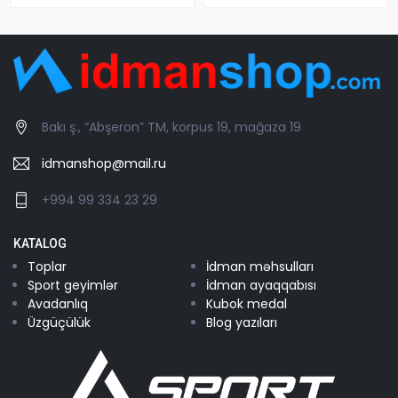
Bakı ş., “Abşeron” TM, korpus 19, mağaza 19
idmanshop@mail.ru
+994 99 334 23 29
KATALOG
Toplar
İdman məhsulları
Sport geyimlər
İdman ayaqqabısı
Avadanlıq
Kubok medal
Üzgüçülük
Blog yazıları