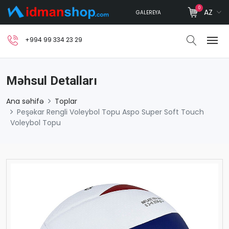
0
AZ
GALEREYA
+994 99 334 23 29
Məhsul Detalları
Ana səhifə
Toplar
Peşəkar Rengli Voleybol Topu Aspo Super Soft Touch
Voleybol Topu