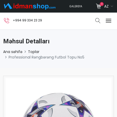
0
AZ
GALEREYA
+994 99 334 23 29
Məhsul Detalları
Ana səhifə
Toplar
Professional Rəngbərəng Futbol Topu No5