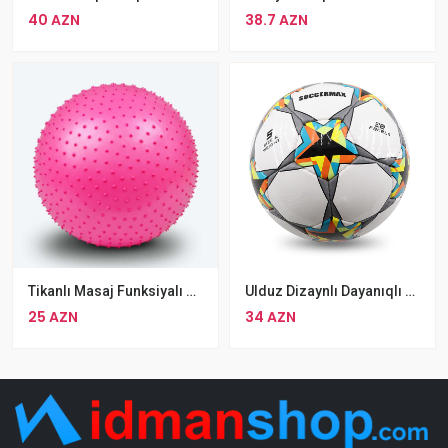
40 AZN
38.7 AZN
Tikanlı Masaj Funksiyalı Yoga Pilates Topu 85 Sm Rengli Aerobik Gimnastika Topu
Ulduz Dizaynlı Dayanıqlı Soccermax Futbol Topu Rəngli Təlim Topu
25 AZN
34 AZN