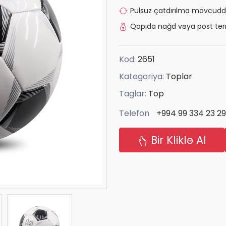
Pulsuz çatdırılma mövcudd
Qapıda nağd vəya post ter
Kod:
2651
Kategoriya:
Toplar
Taglar:
Top
Telefon
+994 99 334 23 29
Bir Kliklə Al