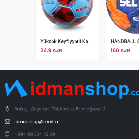
Yüksək Keyfiyyətli Kamanda Futbol Topu FC Bayern München Futbol Topu
24.9 AZN
160 AZN
Bakı ş., “Abşeron” TM, korpus 19, mağaza 19
idmanshop@mail.ru
+994 99 334 23 29