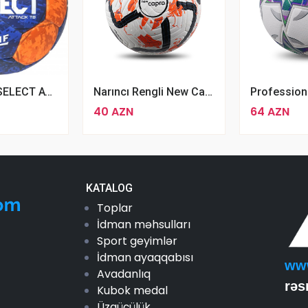
HANDBALL SELECT ATTACK TB (EHF APPROVED)
Narıncı Rengli New Capro Aerowsculpt Futbol Topu 4 Nömrə Capro Blue
40 AZN
64 AZN
KATALOG
Toplar
İdman məhsulları
Sport geyimlər
İdman ayaqqabısı
ww
Avadanlıq
rəs
Kubok medal
Üzgüçülük