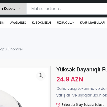
ISI
AVADANLIQ
KUBOK MEDAL
ÜZGÜÇÜLÜK
KAMP MƏHSULLARI
Topu 5 nömrəli
Yüksək Dayanıqlı Fu
24.9 AZN
Daha yaxşı toxunma və daha
yarışları və uşaqlar üçün o
Birkartla 6 ay faizsiz taksit