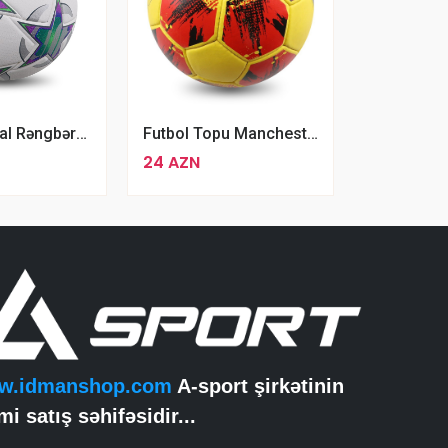
Professional Rəngbərəng Futbol Topu No4
Futbol Topu Manchester United 5 Nomrəli Futbol Topu
24 AZN
w.idmanshop.com
A-sport şirkətinin
mi satış səhifəsidir...