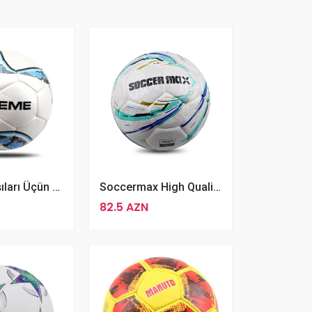
Futbol Yarışıları Üçün Uyğun Professional Xtreme Futbol Topu 5 Ölçülü Parlaq Futbol Topu
Soccermax High Quality Nömrə 5 Futbol Topu
82.5 AZN