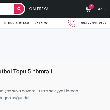
0
GALEREYA
AZ
FUTBOL ALƏTLƏRI
KATALOQ
+994 99 334 23 29
tbol Topu 5 nömrəli
 çox suya davamlı. Orta səviyyəli idman
lduqca uyğundur.