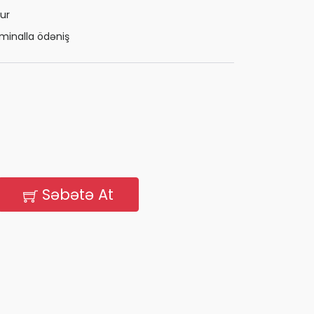
ur
minalla ödəniş
Səbətə At