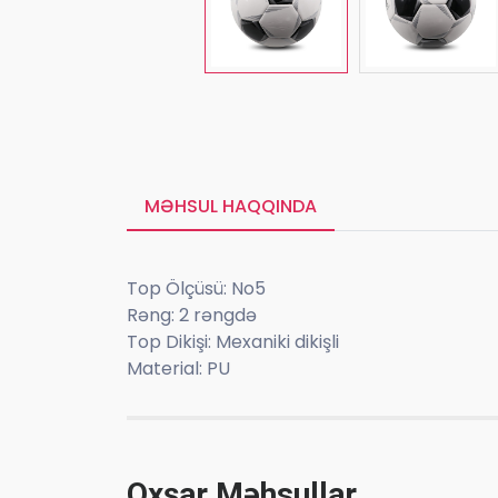
MƏHSUL HAQQINDA
Top Ölçüsü: No5
Rəng: 2 rəngdə
Top Dikişi: Mexaniki dikişli
Material: PU
Oxşar Məhsullar