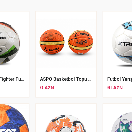
Soccermax Fighter Futbol Topu N 5 Futbol Topu
ASPO Basketbol Topu 5 Nömre
0 AZN
61 AZN