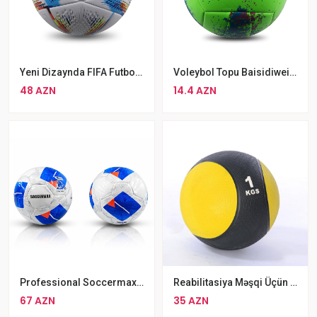
Yeni Dizaynda FIFA Futbol Topu Qatar 2022 Resmi Dünya Kupası Estas №5
Voleybol Topu Baisidiwei Rengli Voleybol Topu Yaşıl Rengli
48 AZN
14.4 AZN
Professional Soccermax Futbol Topu
Reabilitasiya Məşqi Üçün 1Kq Fitness Topu Pilates Topu Qol Məşqi Üçün Məşq Topu
67 AZN
35 AZN