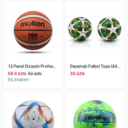
12 Panel Dizaynlı Professional Molten Basketbol Topu 7 Nömrə Dəri Basketbol Topu
Dayanıqlı Futbol Topu Ulduz Dizaynlı Futbol Topu
58.9 AZN
62 AZN
30 AZN
5% Endirim