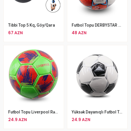
Tibbi Top 5 Kq, Göy/qara
Futbol Topu DERBYSTAR Bundesliga Brilliant Replica 202122 Bundesliga Rəsmi Topu №5 Mav
67 AZN
48 AZN
Futbol Topu Liverpool Rəngbərəng No5 Kamanda Futbol Topu
Yüksək Dayanıqlı Futbol Topu 5 Nömrəli
24.9 AZN
24.9 AZN