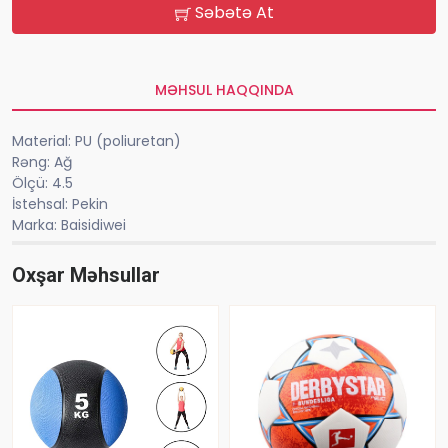
Səbətə At
MƏHSUL HAQQINDA
Material: PU (poliuretan)
Rəng: Ağ
Ölçü: 4.5
İstehsal: Pekin
Marka: Baisidiwei
Oxşar Məhsullar