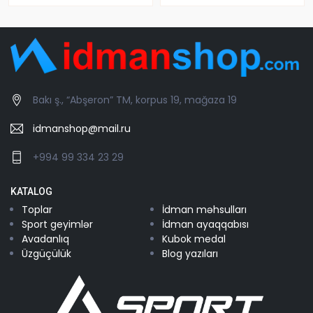
Bakı ş., “Abşeron” TM, korpus 19, mağaza 19
idmanshop@mail.ru
+994 99 334 23 29
KATALOG
Toplar
İdman məhsulları
Sport geyimlər
İdman ayaqqabısı
Avadanlıq
Kubok medal
Üzgüçülük
Blog yazıları