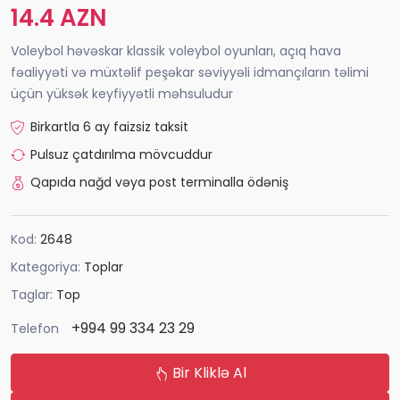
14.4 AZN
Voleybol həvəskar klassik voleybol oyunları, açıq hava
fəaliyyəti və müxtəlif peşəkar səviyyəli idmançıların təlimi
üçün yüksək keyfiyyətli məhsuludur
Birkartla 6 ay faizsiz taksit
Pulsuz çatdırılma mövcuddur
Qapıda nağd vəya post terminalla ödəniş
Kod:
2648
Kategoriya:
Toplar
Taglar:
Top
+994 99 334 23 29
Telefon
Bir Kliklə Al